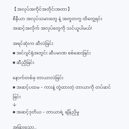
【အလုပ်အကိုင်အတိုင်းအတာ】
စီနီယာ အလုပ်သမားတွေ နဲ့ အတူတကွ ထိတွေ့ရင်း
အဆင့်အလိုက် အလုပ်တွေကို သင်ယူပါမယ်!
အရင်ဆုံးက ဆီလဲခြင်း
■ အင်ဂျင်ရုံအတွင်း ဆီပမာဏ စစ်ဆေးခြင်း
■ ဆီညှိခြင်း
နောက်တစ်ခု တာယာလဲခြင်း
■ အဆင့်ပထမ - ကားနဲ့ တွဲထားတဲ့ တာယာကို တပ်ဆင်
ခြင်း
↓
■ အဆင့်ဒုတိယ - တာယာရဲ့ ချိန်ညှိမှု
အခြားသော...