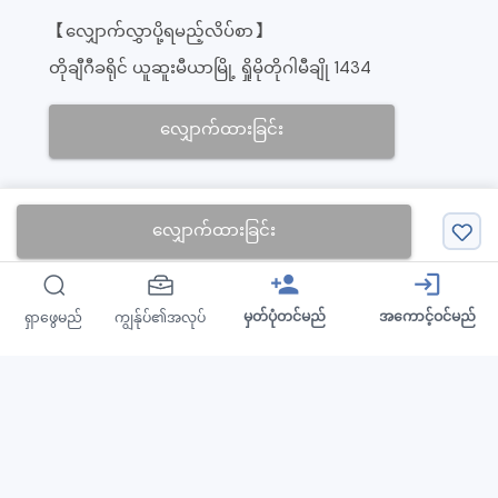
【လျှောက်လွှာပို့ရမည့်လိပ်စာ】
တိုချီဂီခရိုင် ယူဆူးမီယာမြို့ ရှိုမိုတိုဂါမီချို 1434
လျှောက်ထားခြင်း
လျှောက်ထားခြင်း
ကုမ္ပဏီအကြောင်းအရာ
person_add
login
Tochigi Yellow Hat Co.
Website
open_in_new
မှတ်ပုံတင်မည်
အကောင့်ဝင်မည်
ရှာဖွေမည်
ကျွန်ုပ်၏အလုပ်