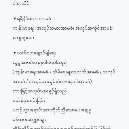
ဝါရာဆိုင်
▼ရရှိနိုင်သော အာမခံ
ကျန်းမာရေး၊ အလုပ်သမားအာမခံ၊ အလုပ်အကိုင်အာမခံ၊
ကျေးဇူးရေး
▼သက်သာချောင်ချိရေး
လူမှုအာမခံအစုစုပါဝင်ပါသည်
(ကျန်းမာရေးအာမခံ / အိမ်ရေးရာအသက်အာမခံ / အလုပ်
အာမခံ / အလုပ်မှားယွင်းခံစားရောဂါအာမခံ)
ကားဖြင့်အလုပ်သွားခွင့်ရှိသည်
ဝတ်စုံငှားရမ်းခြင်း
ယာဉ်သွားရောင်းအားကိုက်ညီသောပေးချေမှု
ဝန်ထမ်းလျှော့ဈေး
ထိန်းသိမ်းဆောင်ရွက်ရေးပညာရှင်အဆင့်ဆင့်ပြုပြင်ခွင့်