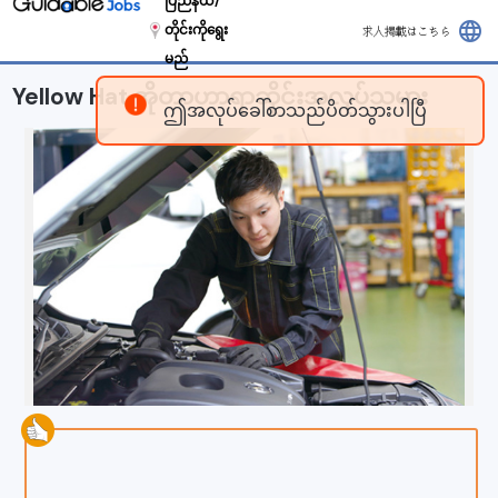
ပြည်နယ်/
language
တိုင်းကိုရွေး
求人掲載はこちら
မည်
Yellow Hat အိုတာဟာရာဆိုင်းအလုပ်သမား
ဤအလုပ်ခေါ်စာသည်ပိတ်သွားပါပြီ