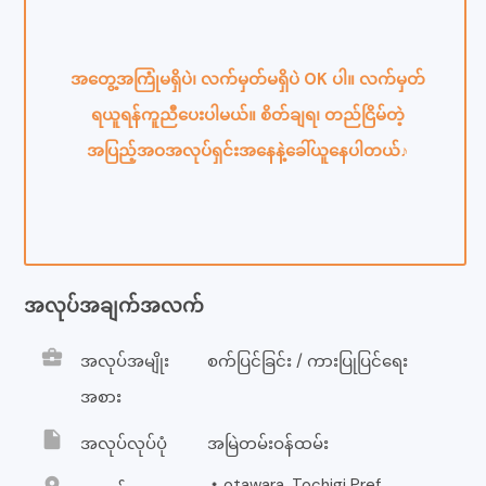
အတွေ့အကြုံမရှိပဲ၊ လက်မှတ်မရှိပဲ OK ပါ။ လက်မှတ်
ရယူရန်ကူညီပေးပါမယ်။ စိတ်ချရ၊ တည်ငြိမ်တဲ့
အပြည့်အဝအလုပ်ရှင်းအနေနဲ့ခေါ်ယူနေပါတယ်♪
အလုပ်အချက်အလက်
business_center
အလုပ်အမျိုး
စက်ပြင်ခြင်း / ကားပြုပြင်ရေး
အစား
insert_drive_file
အလုပ်လုပ်ပုံ
အမြဲတမ်းဝန်ထမ်း
location_on
・otawara, Tochigi Pref.