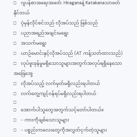
□ ဂျပန်စာအရေးအဖတ်: Hiraganaနဲ့ Katakanaသာဖတ်
နိုင်တယ်
□ ပုံမှန်လိုင်စင်သည် လိုအပ်သည် ဖြစ်သည်
□ ပညာအရည်အချင်းမရွေး
□ အသက်မရွေး
□ ယာဉ်မောင်းနှင့်လိုအပ်သည် (AT ကန့်သတ်ထားသည်)
□ လုပ်ဖူးခုန်မှုမရှိသောသူများအတွက်အလုပ်ရရှိနေသော
အခြေအှေ့
□ လိုအပ်သည့် လက်မှတ်မရှိလည်းရပါတယ်
□ လက်တွေ့ကျင့်ဝန်ရပ်မရှိလည်းရပါတယ်
□
□ အောက်ပါသူတွေအတွက်သင့်တော်ပါတယ်။
□ - ကားကိုချစ်သောသူများ
□ - ပစ္စည်းကလေးတွေကိုအလွှတ်ငှက်တဲ့သူများ