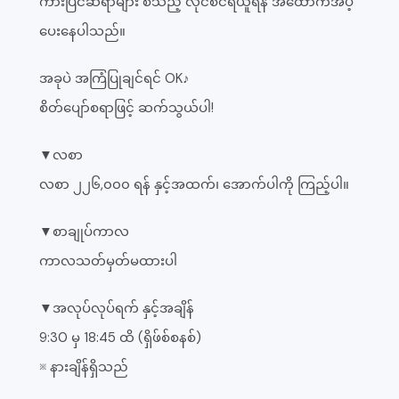
ကားပြင်ဆရာများ စသည့် လိုင်စင်ရယူရန် အထောက်အ​ပံ့
ပေးနေပါသည်။
အခုပဲ အကြံပြုချင်ရင် OK♪
စိတ်ပျော်စရာဖြင့် ဆက်သွယ်ပါ!
▼လစာ
လစာ ၂၂၆,၀၀၀ ရန် နှင့်အထက်၊ အောက်ပါကို ကြည့်ပါ။
▼စာချုပ်ကာလ
ကာလသတ်မှတ်မထားပါ
▼အလုပ်လုပ်ရက် နှင့်အချိန်
9:30 မှ 18:45 ထိ (ရှိဖ်စ်စနစ်)
※ နားချိန်ရှိသည်