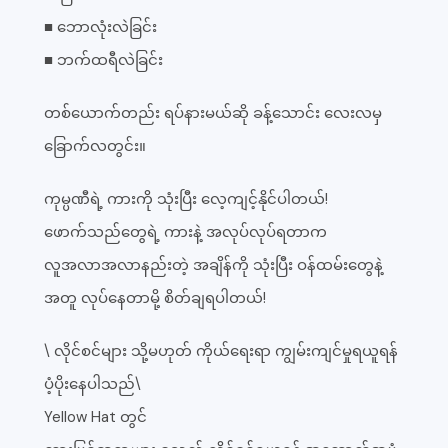
■ ဘောလုံးလဲခြင်း
■ ဘက်ထရီလဲခြင်း
တစ်ယောက်တည်း ရပ်နားမယ်ဆို ခန့်သောင်း လေးလမှ
ခြောက်လတွင်း။
ကုမ္ပဏီရဲ့ ကားကို သုံးပြီး လေ့ကျင့်နိုင်ပါတယ်!
ဖောက်သည်တွေရဲ့ ကားနဲ့ အလုပ်လုပ်ရတာက
လူအလာအလာနည်းတဲ့ အချိန်ကို သုံးပြီး ဝန်ထမ်းတွေနဲ့
အတူ လုပ်နေတာမို့ စိတ်ချရပါတယ်!
\ လိုင်စင်များ သို့မဟုတ် ကိုယ်ရေးရာ ကျွမ်းကျင်မှုရယူရန်
ပံ့ပိုးနေပါသည်\
Yellow Hat တွင်