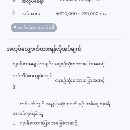
အလုပ်နေရာ
attach_money
လုပ်အားခ
￥
~
/
လ
220,000
220,000
❌ လက်ငင်းငွေ မလက်ခံပါ
အလုပ်လျှောက်ထားရန်လိုအပ်ချက်
ဂျပန်စာအရည်အချင်း
နေ့စဉ်သုံးစကားပြောအဆင့်
အင်္ဂလိပ်စာကျွမ်းကျင်
နေ့စဉ်သုံးစကားပြောအဆင့်
မှု
□ တစ်ပတ်လျှင် အနည်းဆုံး ၅ရက် နှင့် တစ်နေ့ ၈နာရီ
အလုပ်လုပ်နိုင်သူ
□ ဂျပန်စကားပြော: အခြေခံအဆင့်