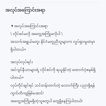
အလုပ်အကြောင်းအရာ
▼အလုပ်အကြောင်းအရာ
\ လိုင်စင်မလို အတွေ့အကြုံမလိုပါ \
အသက်အရွယ်မတူ၊ နိုင်ငံမတူညီသူများက လှုပ်ရှားမှုထဲမှာ
ရှိပါတယ်◎
အလုပ်လုပ်ရင်း
အင်ဂျင်နီယာများရဲ့ လိုင်စင်ကို ရယူနိုင်တဲ့ ထောက်ပံ့စနစ်ရှိ
ပါတယ်☆
လုပ်ကိုင်ချင်ရင် သင်တန်းတက်တဲ့ လောက်ကြီး ပညာရှိရန်
ကွက်တိကျဖြစ်အောင်!
အတွေ့အကြုံမရှိတဲ့သူတွေပါ တွေ့ရှိနေကြပါတယ်!