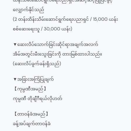
လျှောက်နိုင်သည်
(2 တန်းထိန်းသိမ်းဆောင်ရွက်ရေးပညာရှင် / 15,000 ယန်း
စစ်ဆေးရေးသူ / 30,000 ယန်း)
▼ဆေးလိပ်သောက်ခြင်းဆိုင်ရာအချက်အလက်
အိမ်အတွင်းမီးသွေးခြင်းကို တားမြစ်ထားပါသည်။
(ဆေးလိပ်ခွက်ခန်းရှိသည်)
▼အခြားအကြံပြုချက်
【ကုမ္ပဏီအမည်】
ကုမ္ပဏီ တိုချီဂီရယ်လိုဟတ်
【တာဝန်ခံအမည်】
ခန့်အပ်ချက်တာဝန်ခံ