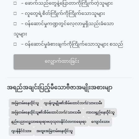
□ - ဖောက်သည်တွေနဲ့ပြောတာကိုကြိုက်တဲ့သူများ
□ - လူတွေရဲ့စိတ်ကြိုက်ကိုကြိုက်သောသူများ
□ - ဝန်ဆောင်မှုကဏ္ဍတွင်လေ့လာမှုရှိသည်းခံသော
သူများ
□ - ဝန်ဆောင်မှုခံစားချက်ကိုကြိုက်သောသူများ စသည်
လျှောက်ထားခြင်း
အရည်အချင်းပြည့်မီသောဗီဇာအမျိုးအစားမျာ
အမြဲတမ်းနေထိုင်သူ
ဂျပန်လူမျိုး၏အိမ်ထောင်ဘက်/သားသမီး
အမြဲတမ်းနေထိုင်သူ၏အိမ်ထောင်ဘက်/သားသမီး
ကာလရှည်နေထိုင်သူ
နည်းပညာ၊လူ့သားရေးရာဗဟုသုတ၊နိုင်ငံတကာရေးရာ
ကျောင်းသား
ဂျပန်နိုင်ငံသား
အထူးအမြဲတမ်းနေထိုင်သူ