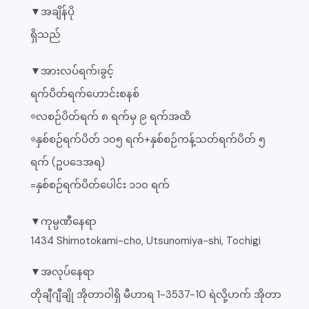
▼အချိန်ပို
ရှိသည်
▼အားလပ်ရက်၊ခွင့်
ရက်ပိတ်ရက်ဟောင်းစနစ်
◎လစဉ်ပိတ်ရက် ၈ ရက်မှ ၉ ရက်အထိ
◎နှစ်စဉ်ရက်ပိတ် ၁၀၅ ရက်+နှစ်စဉ်ကန့်သတ်ရက်ပိတ် ၅
ရက် (ဥပဒေအရ)
=နှစ်စဉ်ရက်ပိတ်ပေါင်း ၁၁၀ ရက်
▼ကုမ္ပဏီနေရာ
1434 Shimotokami-cho, Utsunomiya-shi, Tochigi
▼အလုပ်နေရာ
တိုချီဂျီချို အိုတာဝါရှိ မီဟာရ 1-3537-10 ရဲလို့ဟက် အိုတာ