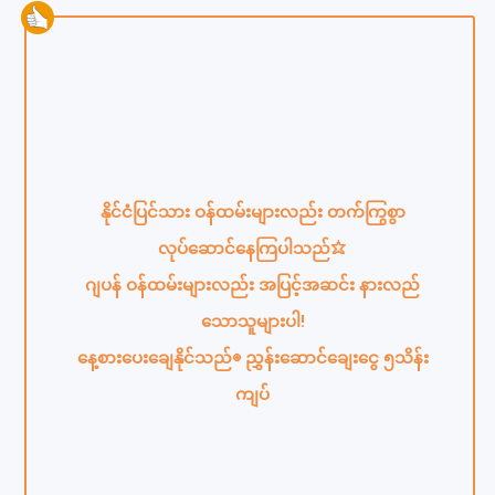
နိုင်ငံပြင်သား ဝန်ထမ်းများလည်း တက်ကြွစွာ
လုပ်ဆောင်နေကြပါသည်⭐︎
ဂျပန် ဝန်ထမ်းများလည်း အပြင့်အဆင်း နားလည်
သောသူများပါ!
နေ့စားပေးချေနိုင်သည်◎ ညွှန်းဆောင်ချေးငွေ ၅သိန်း
ကျပ်