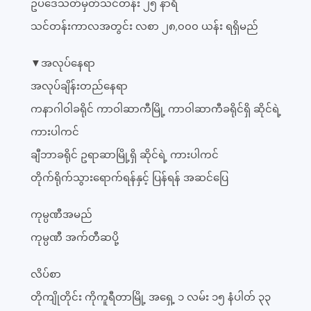
ဥပဒေသတ်မှတ်သင်တန်း ၂၅ နာရီ
သင်တန်းကာလအတွင်း လစာ ၂၈,၀၀၀ ယန်း ရရှိမည်
▼အလုပ်နေရာ
အလုပ်ချိန်းတည်နေရာ
ကနာဂါဝါခရိုင် ကာဝါဆာကီမြို့ ကာဝါဆာကီခရိုင်ရှိ ဆိုင်ရဲ့
ကားပါကင်
ချီဘာခရိုင် ဥရာဆာမြို့ရှိ ဆိုင်ရဲ့ ကားပါကင်
တိုက်ရိုက်သွားရောက်ရန်နှင့် ပြန်ရန် အဆင်ပြေ
ကုမ္ပဏီအမည်
ကုမ္ပဏီ အက်တီဆပို့
လိပ်စာ
တိုကျိုတိုင်း ကိုကူရီတာမြို့ အရှေ့ ၁ လမ်း ၁၅ နံပါတ် ၃၃