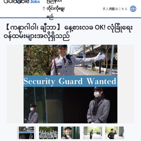
ပြည်နယ်/
language
တိုင်းကိုရွေး
求人掲載はこちら
မည်
【ကနာဂါဝါ၊ ချီဘာ】 နေ့စားလခ OK! လုံခြုံရေး
ဝန်ထမ်းများအလိုရှိသည်