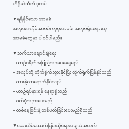
ဟီရိုဆဲဘီလ် ၃ထပ်
▼ရရှိနိုင်သော အာမခံ
အလုပ်အကိုင်အာမခံ၊ လူမှုအာမခံ၊ အလုပ်ရုံးအနားယူ
အာမခံတွေမှာ ပါဝင်ပါမည်။
▼သက်သာချောင်ချိရေး
- ယာဉ်စရိတ်အပြည့်အဝပေးချေမည်
- အလုပ်သို့ တိုက်ရိုက်သွားနိုင်ပြီး တိုက်ရိုက်ပြန်နိုင်သည်
- ကားနဲ့လာရောက်နိုင်သည်
- ယာဉ်ရပ်နားရန် နေရာရှိသည်
- ဝတ်စုံအငှားပေးမည်
- တစ်နေ့ခြင်းနဲ့ တစ်ပတ်ခြင်းပေးမည်ရှိသည်
▼ဆေးလိပ်သောက်ခြင်းဆိုင်ရာအချက်အလက်