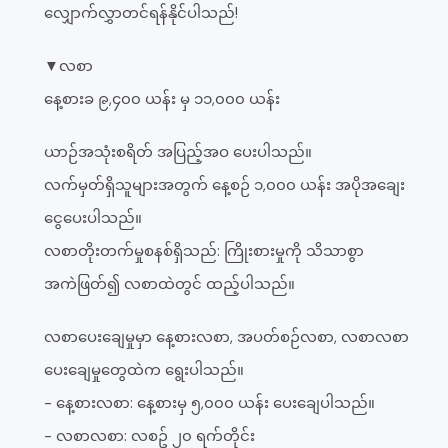
လျှောက်လွှာတင်ရန်နိုင်ပါသည်!
▼လစာ
နေ့စားခ ၉,၄၀၀ ယန်း မှ ၁၁,၀၀၀ ယန်း
ယာဉ်အသုံးစရိတ် အပြည့်အဝ ပေးပါသည်။
လက်မှတ်ရှိသူများအတွက် နေ့စဉ် ၁,၀၀၀ ယန်း အပိုအချေး
ငွေပေးပါသည်။
လစာတိုးတက်မှုစနစ်ရှိသည်: ကြိုးစားမှုကို သိသာစွာ
အကဲဖြတ်၍ လစာထဲတွင် ထည့်ပါသည်။
လစာပေးချေမှုမှာ နေ့စားလစာ, အပတ်စဉ်လစာ, လစာလစာ
ပေးချေမှုတွေထဲက ရွေးပါသည်။
- နေ့စားလစာ: နေ့စားမှ ၅,၀၀၀ ယန်း ပေးချေပါသည်။
- လစာလစာ: လစဥ် ၂၀ ရက်တိုင်း