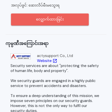
အလုပ်ခွင်: ဆေးလိပ်မီးမသွေးရ
လျှောက်ထားခြင်း
ကုမ္ပဏီအကြောင်းအရာ
actysupport Co., Ltd
Website
open_in_new
Security services are about "protecting the safety
of human life, body and property".
We security guards are engaged in a highly public
service to prevent accidents and disasters.
To ensure a deep understanding of this mission, we
impose seven principles on our security guards.
However, this is not the only way to fulfil our
security duties.