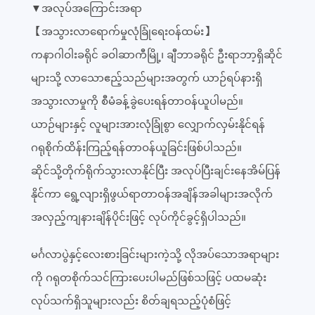
▼အလုပ်အကြောင်းအရာ
【အသွားလာရောက်မှုလုံခြုံရေးဝန်ထမ်း】
ကနာဂါဝါးခရိုင် ခဝါဆာကီမြို့၊ ချီဘာခရိုင် ဦးရာဘာ့ရှိဆိုင်
များသို့ လာသောဧည့်သည်များအတွက် ယာဉ်ရပ်နားရှိ
အသွားလာမှုကို စီမံခန့်ခွဲပေးရန်တာဝန်ယူပါမည်။
ယာဉ်များနှင့် လူများအားလုံခြုံစွာ လျှောက်လှမ်းနိုင်ရန်
ဂရုစိုက်ထိန်းကြည့်ရန်တာဝန်ယူခြင်းဖြစ်ပါသည်။
ဆိုင်သို့တိုက်ရိုက်သွားလာနိုင်ပြီး အလုပ်ပြီးချင်းနေအိမ်ပြန်
နိုင်ကာ ရွေ့လျားရှိဖွယ်ရာတာဝန်အချိန်အခါများအလိုက်
အလှည့်ကျနားချိန်ပိုင်းဖြင့် လုပ်ကိုင်ခွင့်ရှိပါသည်။
မင်္ဂလာပွဲနှင့်လေးစားခြင်းများကဲ့သို့ လိုအပ်သောအရာများ
ကို ဂရုတစိုက်သင်ကြားပေးပါမည်ဖြစ်သဖြင့် ပထမဆုံး
လုပ်သက်ရှိသူများလည်း စိတ်ချရသည့်ပုံစံဖြင့်