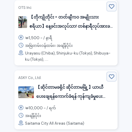
OTS Inc
【တိုကျိုတိုင်း・တတ်ချီကဝ အမျိုးသား
ဧရိယာ】နေ့ခင်းအလုပ်သာ! တစ်နာရီလုပ်အားခ
ကျြမြင့်!!ဝင်ရောက်လုပ်သားသည်အတွက် ဆုငွေ
1,500
￥
~ /
နာရီ
အများဆုံး ၂၀ သိန်း! လုံခြုံရေးအလုပ်!
အမြဲတမ်းဝန်ထမ်း၊ အချိန်ပိုင်း
Urayasu (Chiba), Shinjuku-ku (Tokyo), Shibuya-
ku (Tokyo), ....
ASKY Co., Ltd.
【ဆိုင်တာမခရိုင် ဆိုင်တာမမြို့】ယာယီ
ပေးချေရန်ကောက်ခံရန် ကုန်ကျခံမှုပေး
နိုင်သည်။နေ့စဉ်ငွေသားအပေးခံရသည်။
10,000
￥
~ /
ရက်
ယာယီသမားရည်မှူးကိုခေါ်ယူခြင်း။
အချိန်ပိုင်း
Saitama City All Areas (Saitama)