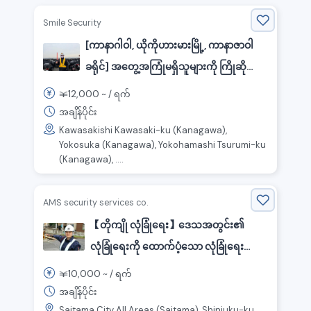
Smile Security
[ကာနာဂါဝါ, ယိုကိုဟားမားမြို့, ကာနာဇာဝါ
ခရိုင်] အတွေ့အကြုံမရှိသူများကို ကြိုဆို
ပါသည်။ လမ်းပိတ် အချက်ပေး မျက်စိစောင့်
12,000
￥
~ /
ရက်
ကြည့်ရေး အမှုထမ်းအလိုရှိသည်။
အချိန်ပိုင်း
Kawasakishi Kawasaki-ku (Kanagawa),
Yokosuka (Kanagawa), Yokohamashi Tsurumi-ku
(Kanagawa), ....
AMS security services co.
【တိုကျို လုံခြုံရေး】ဒေသအတွင်း၏
လုံခြုံရေးကို ထောက်ပံ့သော လုံခြုံရေး
အလုပ်
10,000
￥
~ /
ရက်
အချိန်ပိုင်း
Saitama City All Areas (Saitama), Shinjuku-ku