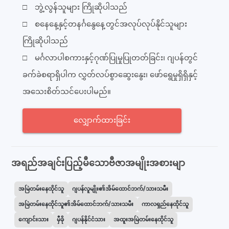
□ ဘွဲ့လွန်သူများ ကြိုဆိုပါသည်
□ စနေနေ့နှင့်တနင်္ဂနွေနေ့တွင်အလုပ်လုပ်နိုင်သူများ
ကြိုဆိုပါသည်
□ မင်္ဂလာပါစကားနှင့်ဂုဏ်ပြုမှုပြုတတ်ခြင်း၊ ဂျပန်တွင်
ခက်ခဲစရာရှိပါက လွှတ်လပ်စွာဆွေးနွေး၊ ဖော်ရွေမှုရှိရှိနှင့်
အသေးစိတ်သင်ပေးပါမည်။
လျှောက်ထားခြင်း
အရည်အချင်းပြည့်မီသောဗီဇာအမျိုးအစားမျာ
အမြဲတမ်းနေထိုင်သူ
ဂျပန်လူမျိုး၏အိမ်ထောင်ဘက်/သားသမီး
အမြဲတမ်းနေထိုင်သူ၏အိမ်ထောင်ဘက်/သားသမီး
ကာလရှည်နေထိုင်သူ
ကျောင်းသား
မှီခို
ဂျပန်နိုင်ငံသား
အထူးအမြဲတမ်းနေထိုင်သူ