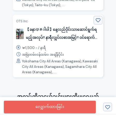
(Tokyo), Taito-ku (Tokyo), ....
OTS Inc
【ခနာហ្គါဝါ】နေ့လည်ပိုင်းသာဆောင်ရွက်ရ
မည့်အလုပ်!! နာရီလျှင်လစာအမြင့်!! ဝင်ရောက်
လျှင်အမှတ်တရငွေကြေးအများဆုံး ၂၀ သိန်း!
1,500
￥
~ /
နာရီ
လုံခြုံရေးအလုပ်!
အမြဲတမ်းဝန်ထမ်း၊ အချိန်ပိုင်း
Yokohama City All Areas (Kanagawa), Kawasaki
City All Areas (Kanagawa), Sagamihara City All
Areas (Kanagawa), ....
အလုပ်ကိုသူငယ်ချင်းများကိုမျှဝေမည်
လျှောက်ထားခြင်း