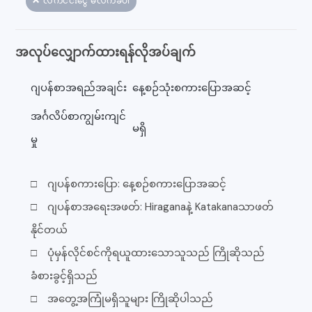
❌ လက်ငင်းငွေ မလက်ခံပါ
အလုပ်လျှောက်ထားရန်လိုအပ်ချက်
ဂျပန်စာအရည်အချင်း
နေ့စဉ်သုံးစကားပြောအဆင့်
အင်္ဂလိပ်စာကျွမ်းကျင်
မရှိ
မှု
□ ဂျပန်စကားပြော: နေ့စဉ်စကားပြောအဆင့်
□ ဂျပန်စာအရေးအဖတ်: Hiraganaနဲ့ Katakanaသာဖတ်
နိုင်တယ်
□ ပုံမှန်လိုင်စင်ကိုရယူထားသောသူသည် ကြိုဆိုသည်
ခံစားခွင့်ရှိသည်
□ အတွေ့အကြုံမရှိသူများ ကြိုဆိုပါသည်