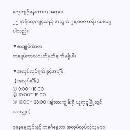
လေ့ကျင့်ခန်းကာလ အတွင်း
၂၅ နာရီလေ့ကျင့်သည့် အတွက် ၂၈,၀၀၀ ယန်း ပေးချေ
ပါသည်။
▼စာချုပ်ကာလ
စာချုပ်ကာလသတ်မှတ်ချက်မရှိပါ။
▼အလုပ်လုပ်ရက် နှင့်အချိန်
【အလုပ်ချိန်】
① 9:00～18:00
② 10:00～19:00
③ 16:00〜23:00 (ချိဘားကျွန်းရှိ ယူရာစူမြို့တွင်
သာလျှင်)
စနေနေ့တွင်းနှင့် တနင်္ဂနွေသာ အလုပ်လုပ်လိုသူများ၊