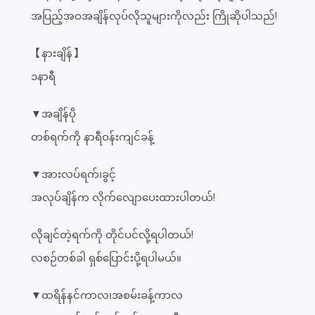
အပြည့်အဝအချိန်လုပ်လိုသူများကိုလည်း ကြိုဆိုပါသည်!
【နားချိန်】
၁နာရီ
▼အချိန်ပို
တစ်ရက်ကို နာရီဝန်းကျင်ခန့်
▼အားလပ်ရက်၊ခွင့်
အလုပ်ချိန်က လိုက်လျောပေးထားပါတယ်!
လိုချင်တဲ့ရက်ကို တိုင်ပင်လို့ရပါတယ်!
လစဉ်တစ်ခါ ရှစ်ပြောင်းပို့ရပါမယ်။
▼ထရိန်နင်ကာလ၊အစမ်းခန့်ကာလ