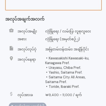
အလုပ်အချက်အလက်
business_center
အလုပ်အမျိုး
လုံခြုံရေး / လမ်းပြ၊ လူစုလူဝေး
အစား
လုံခြုံရေး (အမှတ်စဉ်၂)
insert_drive_file
အလုပ်လုပ်ပုံ
အမြဲတမ်းဝန်ထမ်း၊ အချိန်ပိုင်း
location_on
・Kawasakishi Kawasaki-ku,
အလုပ်နေရာ
Kanagawa Pref.
・Urayasu, Chiba Pref.
・Yashio, Saitama Pref.
・Saitama City All Areas,
Saitama Pref.
・Toride, Ibaraki Pref.
attach_money
လုပ်အားခ
￥
~
/
ရက်
9,400
11,000