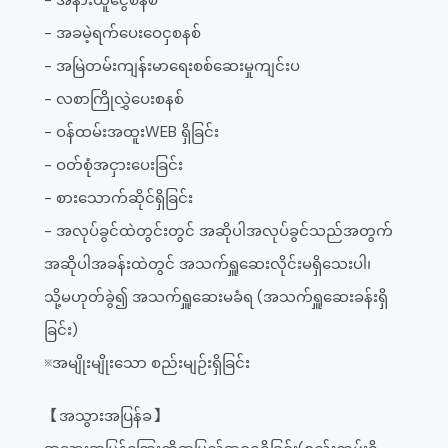
- အနားယူငွေစနစ်
- အခမဲ့ရက်ပေးဝေငှစနစ်
- အမြဲတမ်းကျန်းမာရေးစစ်ဆေးမှုကျင်းပ
- လစာကြိုလွှဲပေးစနစ်
- ဝန်ထမ်းအထူးWEB ရှိခြင်း
- ဝတ်စုံအငှားပေးခြင်း
- စားသောက်ဆိုင်ရှိခြင်း
- အလုပ်ခွင်ထဲတွင်းတွင် အဆိုပါအလုပ်ခွင်သည်အတွက်
အဆိုပါအခန်းထဲတွင် အသက်ရှူဆေးလိုင်းမရှိသေးပါ၊
သို့မဟုတ်ခွဲ၍ အသက်ရှူဆေးမခံရ (အသက်ရှူဆေးခန်းရှိ
ခြင်း)
※အမျိုးမျိုးသော စည်းမျဉ်းရှိခြင်း
【အသွားအပြန်ခ】