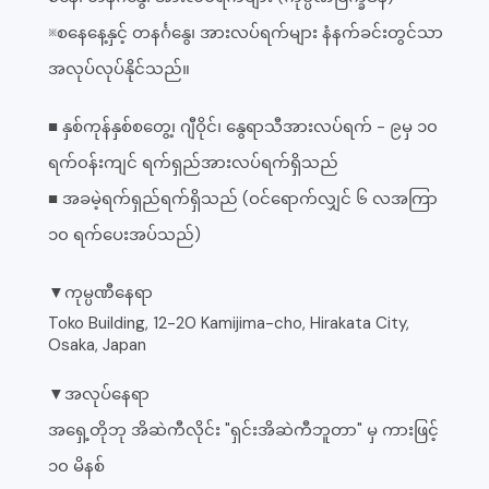
※စနေနေ့နှင့် တနင်္ဂနွေ၊ အားလပ်ရက်များ နံနက်ခင်းတွင်သာ
အလုပ်လုပ်နိုင်သည်။
■ နှစ်ကုန်နှစ်စတွေ့၊ ဂျီဝိုင်၊ နွေရာသီအားလပ်ရက် - ၉မှ ၁၀
ရက်၀န်းကျင် ရက်ရှည်အားလပ်ရက်ရှိသည်
■ အခမဲ့ရက်ရှည်ရက်ရှိသည် (ဝင်ရောက်လျှင် ၆ လအကြာ
၁၀ ရက်ပေးအပ်သည်)
▼ကုမ္ပဏီနေရာ
Toko Building, 12-20 Kamijima-cho, Hirakata City,
Osaka, Japan
▼အလုပ်နေရာ
အရှေ့တိုဘု အိဆဲကီလိုင်း "ရှင်းအိဆဲကီဘူတာ" မှ ကားဖြင့်
၁၀ မိနစ်