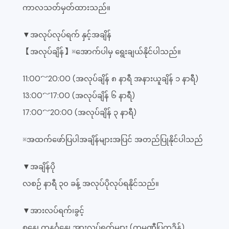
ကာလသတ်မှတ်ထားသည်။
▼အလုပ်လုပ်ရက် နှင့်အချိန်
【အလုပ်ချိန်】※အောက်ပါမှ ရွေးချယ်နိုင်ပါသည်။
11:00～20:00 (အလုပ်ချိန် ၈ နာရီ အနားယူချိန် ၁ နာရီ)
13:00～17:00 (အလုပ်ချိန် ၆ နာရီ)
17:00～20:00 (အလုပ်ချိန် ၃ နာရီ)
※အထက်ဖော်ပြပါအချိန်များအပြင် အတည်ပြုနိုင်ပါသည်
▼အချိန်ပို
လစဉ် နာရီ ၃၀ ခန့် အလုပ်ပိုလုပ်ရနိုင်သည်။
▼အားလပ်ရက်၊ခွင့်
စနေ၊ တနင်္ဂနွေ၊ အားလပ်ရက်များ (ကုမ္ပဏီပြက္ခဒိန်)