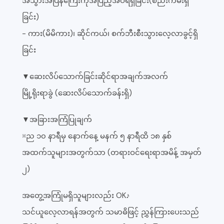
အသွားအပြန်ကြေးကိုအပြည့်အဝရရှိခြင်း(စည်းကမ်းရှိ
ခြင်း)
- ကား(မိမိကား)၊ ဆိုင်ကယ်၊ စက်ဘီးစီးသွားလေ့လာခွင့်ရှိ
ခြင်း
▼ဆေးလိပ်သောက်ခြင်းဆိုင်ရာအချက်အလက်
မြို့ရိုးရာခွဲ (ဆေးလိပ်သောက်ခန်းရှိ)
▼အခြားအကြံပြုချက်
※ည ၁၀ နာရီမှ နောက်နေ့ မနက် ၅ နာရီထိ ၁၈ နှစ်
အထက်သူများအတွက်သာ (တရားဝင်ရေးရာအမိန့် အမှတ်
၂)
အတွေ့အကြုံမရှိသူများလည်း OK♪
သင်ယူလေ့လာရန်အတွက် သမာဓိဖြင့် ညွှန်ကြားပေးသည်