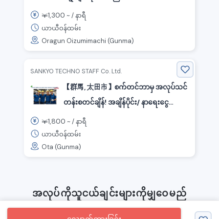
အစားအစာအသောက်များထုတ်လုပ်ရေး
1,300
￥
~ /
နာရီ
အလုပ်
ယာယီဝန်ထမ်း
Oragun Oizumimachi (Gunma)
SANKYO TECHNO STAFF Co. Ltd.
【群馬, 太田市】စက်တင်ဘာမှ အလုပ်သင်
တန်းစတင်ချိန်! အချိန်ပိုင်း/ နာရေးငွေ
၁,၈၀၀ ယန်း ~ ◎အခန်းငှားခ အခမဲ့! ကား
1,800
￥
~ /
နာရီ
ထုတ်လုပ်ခြင်းအလုပ် 🚕/ အမျိုးသားများစွာ
ယာယီဝန်ထမ်း
Ota (Gunma)
ညှိုးညှန်းနေသောနေရာ
အလုပ်ကိုသူငယ်ချင်းများကိုမျှဝေမည်
လျှောက်ထားခြင်း