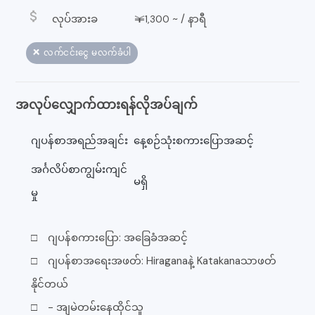
attach_money
လုပ်အားခ
￥
~ /
နာရီ
1,300
❌ လက်ငင်းငွေ မလက်ခံပါ
အလုပ်လျှောက်ထားရန်လိုအပ်ချက်
ဂျပန်စာအရည်အချင်း
နေ့စဉ်သုံးစကားပြောအဆင့်
အင်္ဂလိပ်စာကျွမ်းကျင်
မရှိ
မှု
□ ဂျပန်စကားပြော: အခြေခံအဆင့်
□ ဂျပန်စာအရေးအဖတ်: Hiraganaနဲ့ Katakanaသာဖတ်
နိုင်တယ်
□ - အျမဲတမ်းနေထိုင်သူ