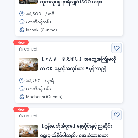
ထုတ်လုပ်မှု၊ နာရီလျှင် 1500 ယန်း၊
လှည့်လည်မှုပုံစံ
1,500
￥
~ /
နာရီ
ယာယီဝန်ထမ်း
Isesaki (Gunma)
New
I's Co., Ltd.
【ぐんま、まえばし】 အတွေ့အကြုံမလို
ဘဲ OK! နေ့စဉ်အလုပ်သာ!!! မုန်လာဥနီ
ထုတ်လုပ်မှုစက်ရုံတွင် ထုတ်လုပ်ရေး
1,250
￥
~ /
နာရီ
အထောက်အကူ
ယာယီဝန်ထမ်း
Maebashi (Gunma)
New
I's Co., Ltd.
【ဂွန်းမ, အိုအိဇူးမ】နေ့ဆိုင်းနှင့် ညဆိုင်း
ရွေးချယ်နိုင်ပါသည်♪ အေးခဲထားသော