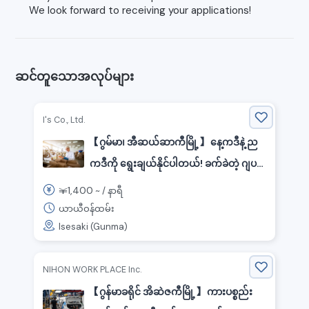
We look forward to receiving your applications!
ဆင်တူသောအလုပ်များ
I's Co., Ltd.
【ဂွမ်မာ၊ အီဆယ်ဆာကီမြို့】 နေ့ကဒီနဲ့ ည
ကဒီကို ရွေးချယ်နိုင်ပါတယ်! ခက်ခဲတဲ့ ဂျပန်
ဘာသာစကား မလိုအပ်ပါဘူး! အသားလိုင်း
1,400
￥
~ /
နာရီ
ထုတ်လုပ်ရေးဝန်ထမ်းများ ရှာဖွေနေပါသည်!
ယာယီဝန်ထမ်း
Isesaki (Gunma)
NIHON WORK PLACE Inc.
【ဂွန်မာခရိုင် အိဆဲဇကီမြို့】 ကားပစ္စည်း