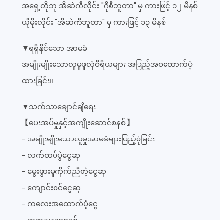
အရှေ့တိုဘု အိဆဲကီလိုင်း "ဂိုစီဘူတာ" မှ ကားဖြင့် ၁၂ မိနစ်
ယိုမိုးလိုင်း "အိဆဲကီဘူတာ" မှ ကားဖြင့် ၁၃ မိနစ်
▼ရရှိနိုင်သော အာမခံ
အမျိုးမျိုးသောလူမှုဖူလုံဝီရိယများ အပြည့်အဝထောက်ပံ့
ထားခြင်း။
▼သက်သာချောင်ချိရေး
【ပေးအပ်မှုနှင့်အကျိုးဆောင်စနစ်】
- အမျိုးမျိုးသောလူမှုအာမခံများပြည့်စုံခြင်း
- လက်ထပ်ပွဲငွေဆု
- မွေးဖွားမှုကိုက်ညီတဲ့ငွေဆု
- ကျောင်းဝင်ငွေဆု
- ကလေးအထောက်ပံ့ငွေ