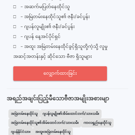
□ - အဆက်မပြတ်နေထိုင်သူ
□ - အမြဲတမ်းနေထိုင်သူ၏ ဇနီး/ခင်ပွန်း
□ - ဂျပန်လူမျိုး၏ ဇနီး/ခင်ပွန်း
□ - ဂျပန် နေ့အင်ပိုင်ရှင်
□ - အထူး အမြဲတမ်းနေထိုင်ခွင့်ရှိသူတို့ကဲ့သို့ လူမှု
အဆင့်အတန်းနှင့် ဆိုင်သော ဗီဇာ ရှိသူများ
လျှောက်ထားခြင်း
အရည်အချင်းပြည့်မီသောဗီဇာအမျိုးအစားမျာ
အမြဲတမ်းနေထိုင်သူ
ဂျပန်လူမျိုး၏အိမ်ထောင်ဘက်/သားသမီး
အမြဲတမ်းနေထိုင်သူ၏အိမ်ထောင်ဘက်/သားသမီး
ကာလရှည်နေထိုင်သူ
ဂျပန်နိုင်ငံသား
အထူးအမြဲတမ်းနေထိုင်သူ