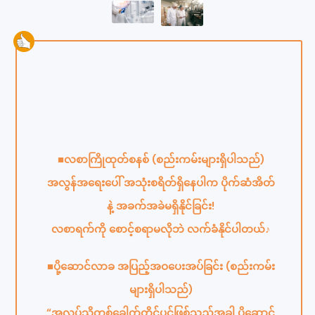
■လစာကြိုထုတ်စနစ် (စည်းကမ်းများရှိပါသည်)
အလွန်အရေးပေါ် အသုံးစရိတ်ရှိနေပါက ပိုက်ဆံအိတ်
နဲ့ အခက်အခဲမရှိနိုင်ခြင်း!
လစာရက်ကို စောင့်စရာမလိုဘဲ လက်ခံနိုင်ပါတယ်♪
■ပို့ဆောင်လာခ အပြည့်အဝပေးအပ်ခြင်း (စည်းကမ်း
များရှိပါသည်)
“အလုပ်သို့တစ်ခေါက်တိုင်ပင်ဖြစ်သည့်အခါ ပို့ဆောင်