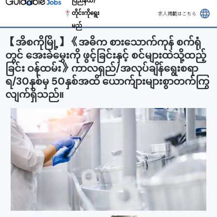
ပြည်နယ်/
language
တိုင်းကိုရွေး
求人掲載はこちら
မည်
【အိစကိုမြို့】《အဓိက စားသောက်ကုန် စက်ရုံ
တွင် အေးခဲမွှေးကို ဖွင့်ခြင်းနှင့် စင်များထဲသို့ထည့်
ခြင်း ဝန်ထမ်း》ကာလရှည်/အလုပ်ချိန်ရွေးစရာ
ရ/30နှစ်မှ 50နှစ်အထိ ယောက်ျားများစွာတက်ကြွ
လျက်ရှိသည်။