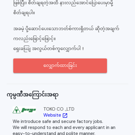
ဖြစ်ပြီး၊ စိတ်ချရတဲ့အထိ နားလည်အောင်ပြောပေးမှာမို့
စိတ်ချရပါ။
အခမဲ့ ပို့ဆောင်ပေးသောဘတ်စ်ကားရှိတယ် ဆိုတဲ့အချက်
ကလည်းဖြောင့်ဖြောင့်။
ရှေးခယျြ အလွယ်တစ်ကူလျှောက်ပါ！
လျှောက်ထားခြင်း
ကုမ္ပဏီအကြောင်းအရာ
TOKO CO .,LTD
Website
open_in_new
We introduce safe and secure factory jobs.
We will respond to each and every applicant in an
easy-to-understand and polite manner.