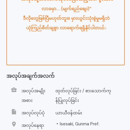
လာခမှာ... (မျက်ရည်စျေး)”
ဒီလိုတွေဖြစ်ပြီမဟုတ်ဘူး။ မှားယွင်း‌သုံးစွဲမှုမရှိဘဲ
ယုံကြည်စိတ်ချစွာ လာရောက်ရရှိနိုင်ပါတယ်♪
အလုပ်အချက်အလက်
business_center
အလုပ်အမျိုး
ထုတ်လုပ်ခြင်း / စားသောက်ကု
အစား
န််ပြုလုပ်ခြင်း
insert_drive_file
အလုပ်လုပ်ပုံ
ယာယီဝန်ထမ်း
location_on
・Isesaki, Gunma Pref.
အလုပ်နေရာ