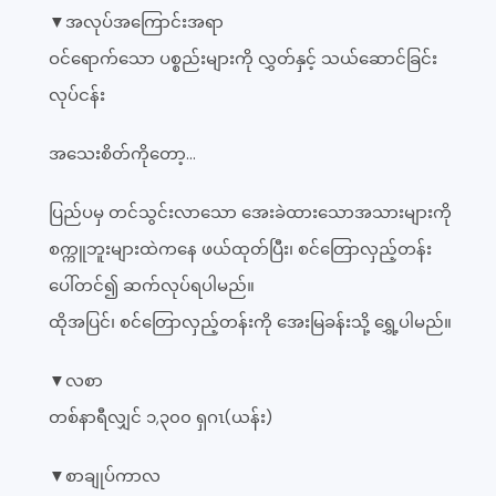
▼အလုပ်အကြောင်းအရာ
ဝင်ရောက်သော ပစ္စည်းများကို လွှတ်နှင့် သယ်ဆောင်ခြင်း
လုပ်ငန်း
အသေးစိတ်ကိုတော့...
ပြည်ပမှ တင်သွင်းလာသော အေးခဲထားသောအသားများကို
စက္ကူဘူးများထဲကနေ ဖယ်ထုတ်ပြီး၊ စင်တြောလှည့်တန်း
ပေါ်တင်၍ ဆက်လုပ်ရပါမည်။
ထိုအပြင်၊ စင်တြောလှည့်တန်းကို အေးမြခန်းသို့ ရွှေ့ပါမည်။
▼လစာ
တစ်နာရီလျှင် ၁,၃၀၀ ရှဂၤ(ယန်း)
▼စာချုပ်ကာလ