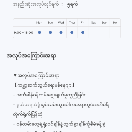
၅ရက်
အနည်းဆုံးအလုပ်လုပ်ရက် ：
Mon
Tue
Wed
Thu
Fri
Sat
Sun
Hol
9:00 ~ 18:00
အလုပ်အကြောင်းအရာ
▼အလုပ်အကြောင်းအရာ
【ကမ္ဘာ့ဆက်သွယ်ရေးမန်နေဂျာ】
- အဘိဓါန်ဝန်ထမ်းရွေးချယ်မှုကူညီခြင်း
- ရုတ်တရက်ရုံးခွင်လမ်းသွားပါကနေရာတွင်အဘိဓါန်
တိုက်ရိုက်ပြန်ဆို
- ဝန်ထမ်းတွေရဲ့ရုံးဝင်ချိန်နဲ့ထွက်ခွာချိန်ကိုစီမံခန့်ခွဲ