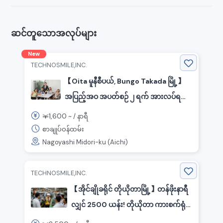
ဆင်တူသောအလုပ်များ
New
TECHNOSMILE,INC.
【Oita မူနီစီပယ်, Bungo Takada မြို့】
အပြည့်အဝ အပတ်စဉ် ၂ ရက် အားလပ်ရက်
ပုံစံ! အင်ဒိုနီးရှား နေရာအင်အား အထောက်
1,600
￥
~ /
နာရီ
အပံ့ ဝန်ထမ်း!
စာချုပ်ဝန်ထမ်း
Nagoyashi Midori-ku (Aichi)
TECHNOSMILE,INC.
【အိုင်ချိုခရိုင် တိုယိုတာမြို့】တန်ဖိုးနာရီ
လျှင် 2500 ယန်း! တိုယိုတာ ကားစက်ရုံ
တွင် အင်ဒိုနီးရှားဘာသာပြန်ဆို ဝန်ထမ်း