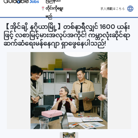
ပြည်နယ်/
language
တိုင်းကိုရွေး
求人掲載はこちら
မည်
【အိုင်ချိ, နဂိုယာမြို့】တစ်နာရီလျှင် 1600 ယန်း
ဖြင့် လစာမြင့်မားအလုပ်အကိုင်! ကမ္ဘာလုံးဆိုင်ရာ
ဆက်ဆံရေးမန်နေဂျာ ရှာဖွေနေပါသည်!