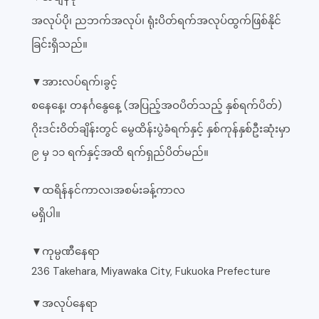
အလုပ်ပို၊ ညဘက်အလုပ်၊ ရုံးပိတ်ရက်အလုပ်ထွက်ဖြစ်နိုင်
ခြင်းရှိသည်။
▼အားလပ်ရက်၊ခွင့်
စနေနေ့၊ တနင်္ဂနွေနေ့ (အပြည့်အဝပိတ်သည့် နှစ်ရက်ပိတ်)
ဂိုးဒင်းဝိတ်ချိန်းတွင် မွေထိန်းပွဲခံရက်နှင့် နှစ်ကုန်နှစ်ဦးဆုံးမှာ
၉ မှ ၁၁ ရက်နှင့်အထိ ရက်ရှည်ပိတ်မည်။
▼ထရိန်နင်ကာလ၊အစမ်းခန့်ကာလ
မရှိပါ။
▼ကုမ္ပဏီနေရာ
236 Takehara, Miyawaka City, Fukuoka Prefecture
▼အလုပ်နေရာ