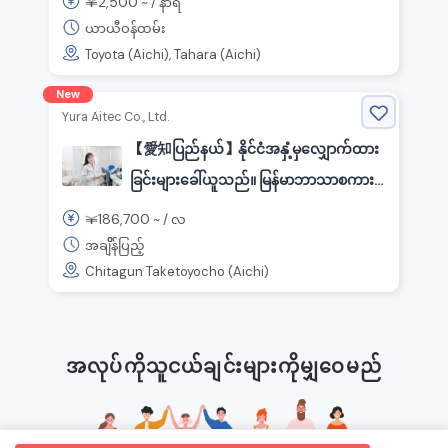
2,500
￥
~ /
နာရီ
ယာယီဝန်ထမ်း
Toyota (Aichi), Tahara (Aichi)
New
Yura Aitec Co., Ltd.
【愛知ပြည်နယ်】နိုင်ငံအနှံ့မှလျှောက်ထား
ခြင်းများခေါ်ယူသည်။ မြန်မာဘာသာစကား
အသုံးချနိုင်သည်။ ထုတ်လုပ်ရေးနေရာတွင်
186,700
￥
~ /
လ
ပြန်ဆိုခြင်းနှင့် နိုင်ငံခြားသားဝန်ထမ်းများ
အချိိန်ပြည့်
Chitagun Taketoyocho (Aichi)
အား အထောက်အပံ့ပေးခြင်း ရာထူး။
အလုပ်ကိုသူငယ်ချင်းများကိုမျှဝေမည်