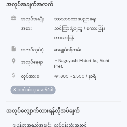
အလုပ်အချက်အလက်
business_center
အလုပ်အမျိုး
ဘာသာစကား၊ပညာရေး၊
အစား
သင်ကြားပို့ချသူ / စကားပြန်၊
ဘာသာပြန်
insert_drive_file
အလုပ်လုပ်ပုံ
စာချုပ်ဝန်ထမ်း
location_on
・Nagoyashi Midori-ku, Aichi
အလုပ်နေရာ
Pref.
attach_money
လုပ်အားခ
￥
~
/
နာရီ
1,600
2,500
❌ လက်ငင်းငွေ မလက်ခံပါ
အလုပ်လျှောက်ထားရန်လိုအပ်ချက်
ဂျပန်စာအရည်အချင်း
လုပ်ငန်းသုံးအဆင့်