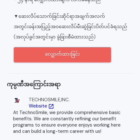
▼ဆေးလိပ်သောက်ခြင်းဆိုင်ရာအချက်အလက်
အတွင်းခန်းအပြည့်အဝဆေးလိပ်မီးဆွဲခြင်းပိတ်ပင်ခံရသည်
(အလုပ်ခွင်အတွင်းမှာ ခွဲခြားစီမံထားသည်)
လျှောက်ထားခြင်း
ကုမ္ပဏီအကြောင်းအရာ
TECHNOSMILE,INC.
Website
open_in_new
At TechnoSmile, we provide comprehensive basic
benefits. We are constantly refining our benefit
programs to ensure everyone enjoys working here
and can build a long-term career with us!