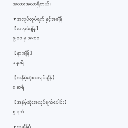
အလားအလာရှိတယ်။
▼အလုပ်လုပ်ရက် နှင့်အချိန်
【အလုပ်ချိန်】
၉:၀၀ မှ ၁၈:၀၀
【နားချိန်】
၁ နာရီ
【အနိမ့်ဆုံးအလုပ်ချိန်】
၈ နာရီ
【အနိမ့်ဆုံးအလုပ်ရက်ပေါင်း】
၅ ရက်
▼အချိန်ပို