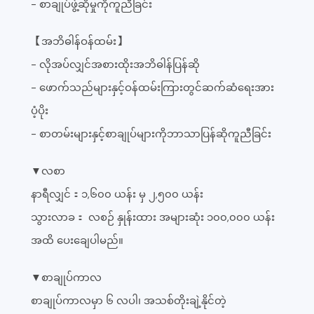
- စာချုပ်ဖွဲ့ဆိုမှုကိုကူညီခြင်း
【အဘိဓါန်ဝန်ထမ်း】
- လိုအပ်လျှင်အစားထိုးအဘိဓါန်ပြန်ဆို
- ဖောက်သည်များနှင့်ဝန်ထမ်းကြားတွင်ဆက်ဆံရေးအား
ပံ့ပိုး
- စာတမ်းများနှင့်စာချုပ်များကိုဘာသာပြန်ဆိုကူညီခြင်း
▼လစာ
နာရီလျှင်：၁,၆၀၀ ယန်း မှ ၂,၅၀၀ ယန်း
သွားလာခ： လစဉ် နှုန်းထား အများဆုံး ၁၀၀,၀၀၀ ယန်း
အထိ ပေးချေပါမည်။
▼စာချုပ်ကာလ
စာချုပ်ကာလမှာ ၆ လပါ၊ အသစ်တိုးချဲ့နိုင်တဲ့