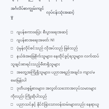
အင်္ဂလိပ်စာကျွမ်းကျင်
လုပ်ငန်းသုံးအဆင့်
မှု
□ ဂျပန်စကားပြော: စီးပွားရေးအဆင့်
□ ဂျပန်စာအရေးအဖတ်: N1
□ ပုံမှန်လိုင်စင်သည် လိုအပ်သည် ဖြစ်သည်
□ နယ်ခံအခြေစိုက်သူများ၊ နေထိုင်ခွင့်ရသူများ၊ လက်ထပ်
သူချင်းစာရင်းသည့်ဗီဇာရှိသူများ
□ အတွေ့အကြုံရှိသူများ၊ ပညာအရည်အချင်း၊ ကျား/မ
မေးမြန်းပါ
□ ဒုတိယစွန့်စားများ၊ အလွတ်သဘောအလုပ်သမားများ
ကိုလည်း ကြိုဆိုပါသည်
□ ပညာသင်နှင့် နိုင်ငံခြားသားဝန်ထမ်းများလည်း နေရာယူ