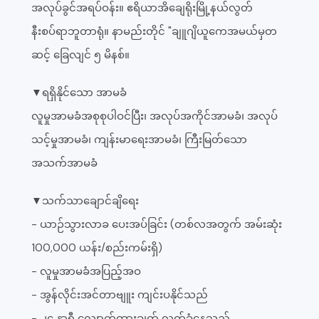
အလုပ်ခွင်အရပ်ဝန်း။ ဧရိယာအိချေရိုးမြို့နယ်လွတ်
နီးစပ်ရာဘူတာရုံ။ နာမည်းတိုင် "ချူဂျိယူကေအမယ်မှတ
ဆင့် ခြေလျင် ၅ မိနစ်။
▼ရရှိနိုင်သော အာမခံ
လူမှုအာမခံအစုစုပါဝင်ပြီး၊ အလုပ်အကိုင်အာမခံ၊ အလုပ်
သင့်မှုအာမခံ၊ ကျန်းမာရေးအာမခံ၊ ကြီးမြတ်သော
အသက်အာမခံ
▼သက်သာချောင်ချိရေး
- ယာဉ်သွားလာခ ပေးအပ်ခြင်း (တစ်လအတွက် အမ်းဆုံး
100,000 ယန်း/စည်းကမ်းရှိ)
- လူမှုအာမခံအပြည့်အဝ
- အွန်လိုင်းအင်တာဗျူး ကျင်းပနိုင်သည်
- ၂၄ နာရီ လျှောက်ထားချက် လက်ခံနေသည်