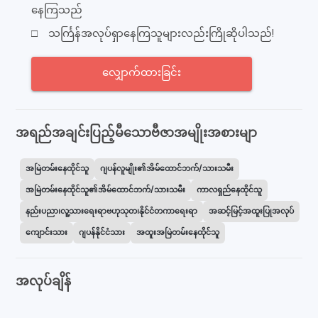
နေကြသည်
□ သင်္ကြန်အလုပ်ရှာနေကြသူများလည်းကြိုဆိုပါသည်!
လျှောက်ထားခြင်း
အရည်အချင်းပြည့်မီသောဗီဇာအမျိုးအစားမျာ
အမြဲတမ်းနေထိုင်သူ
ဂျပန်လူမျိုး၏အိမ်ထောင်ဘက်/သားသမီး
အမြဲတမ်းနေထိုင်သူ၏အိမ်ထောင်ဘက်/သားသမီး
ကာလရှည်နေထိုင်သူ
နည်းပညာ၊လူ့သားရေးရာဗဟုသုတ၊နိုင်ငံတကာရေးရာ
အဆင့်မြင့်အထူးပြုအလုပ်
ကျောင်းသား
ဂျပန်နိုင်ငံသား
အထူးအမြဲတမ်းနေထိုင်သူ
အလုပ်ချိန်