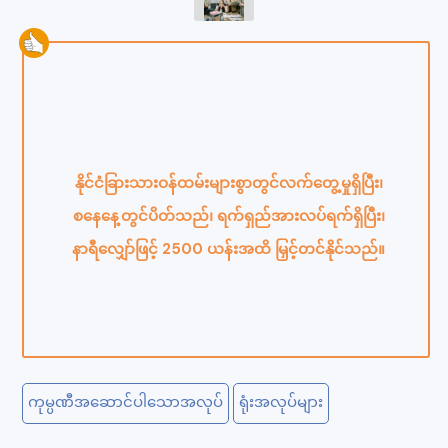
နိုင်ငံခြားသားဝန်ထမ်းများစွာတွင်လက်တွေ့မှုရှိပြီး၊
စနေနေ့တွင်ပိတ်သည်၊ ရက်ရှည်အားလပ်ရက်ရှိပြီး၊
နာရီလျှော်ဖြင့် 2500 ယန်းအထိ မြှင့်တင်နိုင်သည်။
ကုမ္ပဏီအဆောင်ပါသောအလုပ်
ရုံးအလုပ်များ