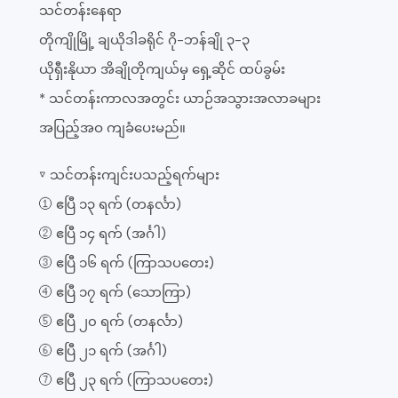
သင်တန်းနေရာ
တိုကျိုမြို့ ချယိုဒါခရိုင် ဂို-ဘန်ချို ၃-၃
ယိုရှီးနိုယာ အိချိုတိုကျယ်မှ ရှေ့ဆိုင် ထပ်ခွမ်း
* သင်တန်းကာလအတွင်း ယာဉ်အသွားအလာခများ
အပြည့်အဝ ကျခံပေးမည်။
▽ သင်တန်းကျင်းပသည့်ရက်များ
① ဧပြီ ၁၃ ရက် (တနင်္လာ)
② ဧပြီ ၁၄ ရက် (အင်္ဂါ)
③ ဧပြီ ၁၆ ရက် (ကြာသပတေး)
④ ဧပြီ ၁၇ ရက် (သောကြာ)
⑤ ဧပြီ ၂၀ ရက် (တနင်္လာ)
⑥ ဧပြီ ၂၁ ရက် (အင်္ဂါ)
⑦ ဧပြီ ၂၃ ရက် (ကြာသပတေး)