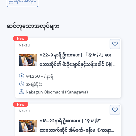
ညဆိုင်းအလုပ်
ဆင်တူသောအလုပ်များ
New
Nakau
★ 22-9 နာရီ ဦးစားပေး｜「なか卯」စား
သောဆိုင်၏ မီးဖိုချောင်နှင့်သန်းခေါင်《神奈
川県中郡大磯町, 相模貨物駅》
1,250
￥
~ /
နာရီ
အချိန်ပိုင်း
Nakagun Oisomachi (Kanagawa)
New
Nakau
★ 18-22နာရီ ဦးစားပေး｜"なか卯"
စားသောက်ဆိုင် အိမ်ဖက်-ခန်းမ 《ကာနာဂါ