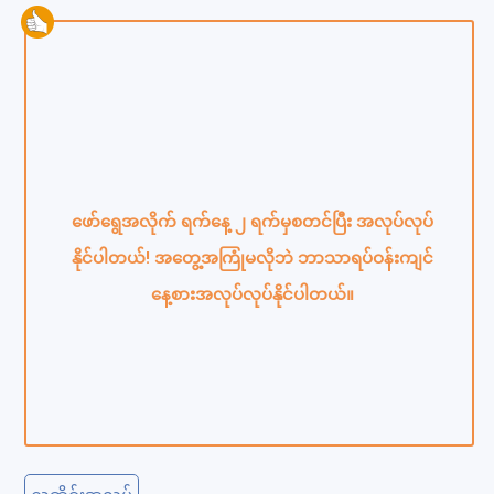
ဖော်ရွေအလိုက် ရက်နေ့ ၂ ရက်မှစတင်ပြီး အလုပ်လုပ်
နိုင်ပါတယ်! အတွေ့အကြုံမလိုဘဲ ဘာသာရပ်ဝန်းကျင်
နေ့စားအလုပ်လုပ်နိုင်ပါတယ်။