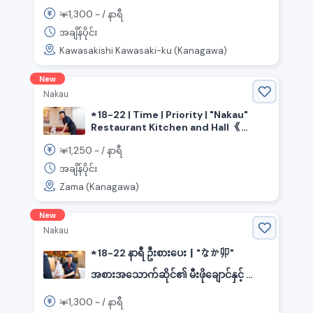
ဝါခရိုင်၊ ကာဝာစာကိမြို့၊ ကာဝာစာကိ ဘူ
1,300
￥
~ /
နာရီ
တာ》
အချိန်ပိုင်း
Kawasakishi Kawasaki-ku (Kanagawa)
New
Nakau
★ 18-22 | Time | Priority | "Nakau"
Restaurant Kitchen and Hall 《
Kanagawa Prefecture, Zama City,
1,250
￥
~ /
နာရီ
Minamirinkan Station 》
အချိန်ပိုင်း
Zama (Kanagawa)
New
Nakau
★ 18-22 နာရီ ဦးစားပေး｜"なか卯"
အစားအသောက်ဆိုင်၏ မီးဖိုချောင်နှင့် ဟော
လ်《神奈川県横浜市港北区, 綱島駅》
1,300
￥
~ /
နာရီ