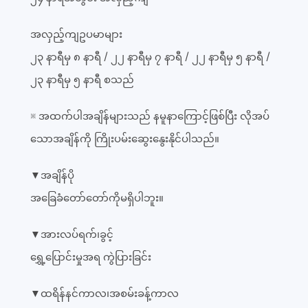
အလှည့်ကျဥပမာများ
၂၃ နာရီမှ ၈ နာရီ / ၂၂ နာရီမှ ၇ နာရီ / ၂၂ နာရီမှ ၅ နာရီ /
၂၃ နာရီမှ ၅ နာရီ စသည်
※ အထက်ပါအချိန်များသည် နမူနာကြောင့်ဖြစ်ပြီး လိုအပ်
သောအချိန်ကို ကြိုးပမ်းဆွေးနွေးနိုင်ပါသည်။
▼အချိန်ပို
အခြေခံတော်တော်ကိုမရှိပါဘူး။
▼အားလပ်ရက်၊ခွင့်
ရွှေ့ပြောင်းမှုအရ ကွဲပြားခြင်း
▼ထရိန်နင်ကာလ၊အစမ်းခန့်ကာလ