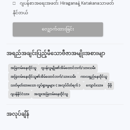
□ ဂျပန်စာအရေးအဖတ်: Hiraganaနဲ့ Katakanaသာဖတ်
နိုင်တယ်
လျှောက်ထားခြင်း
အရည်အချင်းပြည့်မီသောဗီဇာအမျိုးအစားမျာ
အမြဲတမ်းနေထိုင်သူ
ဂျပန်လူမျိုး၏အိမ်ထောင်ဘက်/သားသမီး
အမြဲတမ်းနေထိုင်သူ၏အိမ်ထောင်ဘက်/သားသမီး
ကာလရှည်နေထိုင်သူ
သတ်မှတ်ထားသော လှုပ်ရှားမှုများ（အလုပ်ပိတ်ရက်）
ကျောင်းသား
မှီခို
ဂျပန်နိုင်ငံသား
အထူးအမြဲတမ်းနေထိုင်သူ
အလုပ်ချိန်