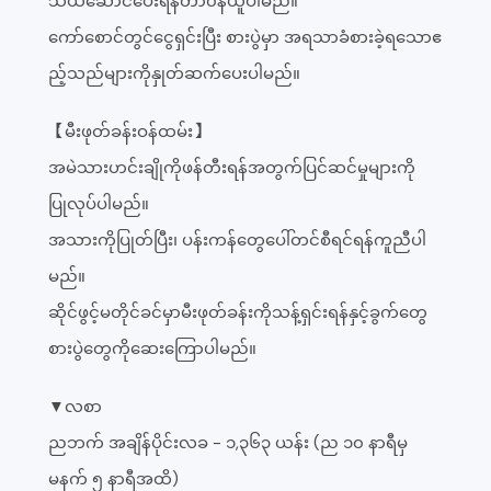
သယ်ဆောင်ပေးရန်တာ၀န်ယူပါမည်။
ကော်စောင်တွင်ငွေရှင်းပြီး စားပွဲမှာ အရသာခံစားခဲ့ရသောဧ
ည့်သည်များကိုနှုတ်ဆက်ပေးပါမည်။
【မီးဖုတ်ခန်းဝန်ထမ်း】
အမဲသားဟင်းချိုကိုဖန်တီးရန်အတွက်ပြင်ဆင်မှုများကို
ပြုလုပ်ပါမည်။
အသားကိုပြုတ်ပြီး၊ ပန်းကန်တွေပေါ်တင်စီရင်ရန်ကူညီပါ
မည်။
ဆိုင်ဖွင့်မတိုင်ခင်မှာမီးဖုတ်ခန်းကိုသန့်ရှင်းရန်နှင့်ခွက်တွေ
စားပွဲတွေကိုဆေးကြောပါမည်။
▼လစာ
ညဘက် အချိန်ပိုင်းလခ - ၁,၃၆၃ ယန်း (ည ၁၀ နာရီမှ
မနက် ၅ နာရီအထိ)