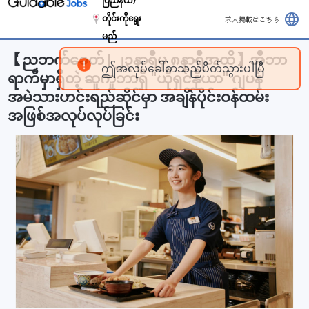
ပြည်နယ်/
language
တိုင်းကိုရွေး
求人掲載はこちら
မည်
【ညဘက်ခေတ် | ၂၃နာရီမှ ၈နာရီအထိ】အီဘာ
ရာကီမှာရှိတဲ့ ဆူကူဘာရှိ "ယိုရှင်နိုယာ" ဂျပန်
အမဲသားဟင်းရည်ဆိုင်မှာ အချိန်ပိုင်းဝန်ထမ်း
အဖြစ်အလုပ်လုပ်ခြင်း