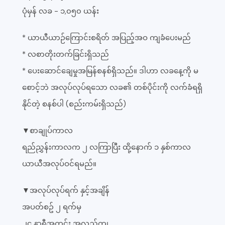
ပုံမှန် လခ - ၁,၀၅၀ ယန်း
* ယာယီယာဉ်ကြောင်းစရိတ် အပြည့်အဝ ကျခံပေးမည်
* လစာတိုးတက်ခြင်းရှိသည်
* ပေးဆောင်ချေမှုအမြန်စနစ်ရှိသည်။ ဒါဟာ လခနေ့ကို မ
စောင့်ဘဲ အလုပ်လုပ်ရသော လခ၏ တစ်ပိုင်းကို လက်ခံရရှိ
နိုင်တဲ့ စနစ်ပါ (စည်းကမ်းရှိသည်)
▼စာချုပ်ကာလ
ရည်ညွှန်းကာလက ၂ လကြာပြီး ထို့နောက် ၁ နှစ်ကာလ
ယာယီအလုပ်ဝင်ရမည်။
▼အလုပ်လုပ်ရက် နှင့်အချိန်
အပတ်စဥ် ၂ ရက်မှ
၂၄ နာရီအတွင်း အလှည့်ကျ