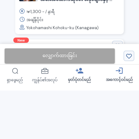
လ်《神奈川県横浜市港北区, 綱島駅》
1,300
￥
~ /
နာရီ
အချိန်ပိုင်း
Yokohamashi Kohoku-ku (Kanagawa)
New
Nakau
လျှောက်ထားခြင်း
★ ညနေ ၁၈-၂၂ နာရီ ဦးစားပေး｜「なか
卯」စားသောက်ဆိုင်၏ မီးဖိုချောင်နှင့်
person_add
login
ဧည့်ခန်း《神奈川県横浜市都筑区, ဆင်တာ
1,310
￥
~ /
နာရီ
မှတ်ပုံတင်မည်
အကောင့်ဝင်မည်
ရှာဖွေမည်
ကျွန်ုပ်၏အလုပ်
မင်ဘူတာ》
အချိန်ပိုင်း
Yokohamashi Tsuzuki-ku (Kanagawa)