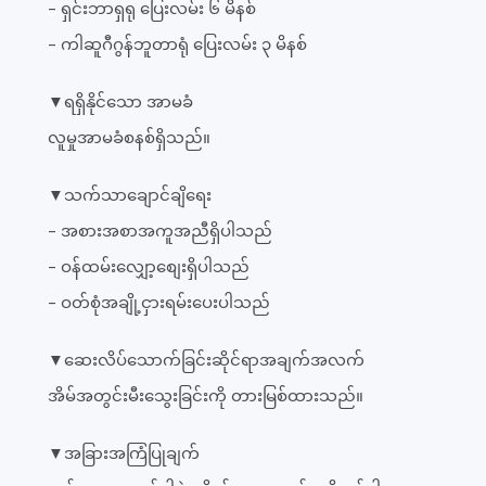
- ရှင်းဘာရှရု ပြေးလမ်း ၆ မိနစ်
- ကါဆူဂီဂွန်ဘူတာရုံ ပြေးလမ်း ၃ မိနစ်
▼ရရှိနိုင်သော အာမခံ
လူမှုအာမခံစနစ်ရှိသည်။
▼သက်သာချောင်ချိရေး
- အစားအစာအကူအညီရှိပါသည်
- ဝန်ထမ်းလျှော့စျေးရှိပါသည်
- ဝတ်စုံအချို့ငှားရမ်းပေးပါသည်
▼ဆေးလိပ်သောက်ခြင်းဆိုင်ရာအချက်အလက်
အိမ်အတွင်းမီးသွေးခြင်းကို တားမြစ်ထားသည်။
▼အခြားအကြံပြုချက်