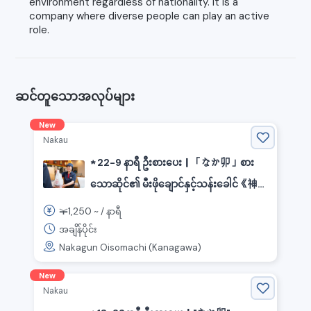
environment regardless of nationality. It is a
company where diverse people can play an active
role.
ဆင်တူသောအလုပ်များ
New
Nakau
★ 22-9 နာရီ ဦးစားပေး｜「なか卯」စား
သောဆိုင်၏ မီးဖိုချောင်နှင့်သန်းခေါင်《神奈
川県中郡大磯町, 相模貨物駅》
1,250
￥
~ /
နာရီ
အချိန်ပိုင်း
Nakagun Oisomachi (Kanagawa)
New
Nakau