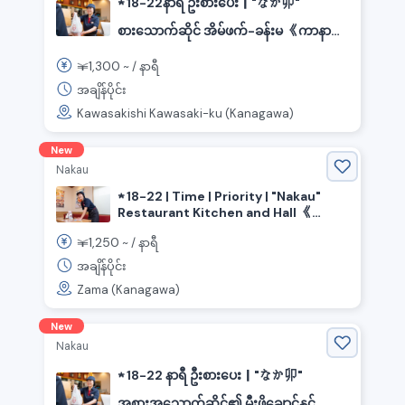
★ 18-22နာရီ ဦးစားပေး｜"なか卯"
စားသောက်ဆိုင် အိမ်ဖက်-ခန်းမ 《ကာနာဂါ
ဝါခရိုင်၊ ကာဝာစာကိမြို့၊ ကာဝာစာကိ ဘူ
1,300
￥
~ /
နာရီ
တာ》
အချိန်ပိုင်း
Kawasakishi Kawasaki-ku (Kanagawa)
New
Nakau
★ 18-22 | Time | Priority | "Nakau"
Restaurant Kitchen and Hall 《
Kanagawa Prefecture, Zama City,
1,250
￥
~ /
နာရီ
Minamirinkan Station 》
အချိန်ပိုင်း
Zama (Kanagawa)
New
Nakau
★ 18-22 နာရီ ဦးစားပေး｜"なか卯"
အစားအသောက်ဆိုင်၏ မီးဖိုချောင်နှင့် ဟော