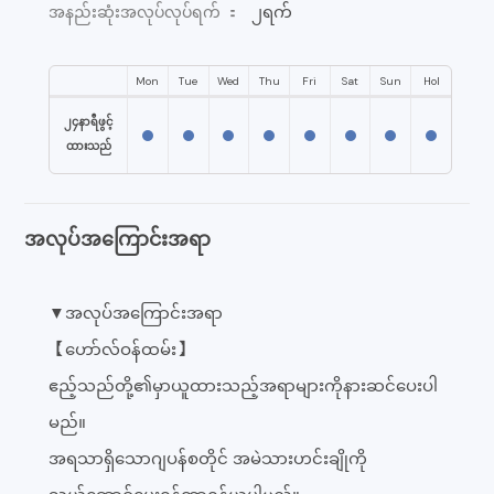
၂ရက်
အနည်းဆုံးအလုပ်လုပ်ရက် ：
Mon
Tue
Wed
Thu
Fri
Sat
Sun
Hol
၂၄နာရီဖွင့်
ထားသည်
အလုပ်အကြောင်းအရာ
▼အလုပ်အကြောင်းအရာ
【ဟော်လ်ဝန်ထမ်း】
ဧည့်သည်တို့၏မှာယူထားသည့်အရာများကိုနားဆင်ပေးပါ
မည်။
အရသာရှိသောဂျပန်စတိုင် အမဲသားဟင်းချိုကို