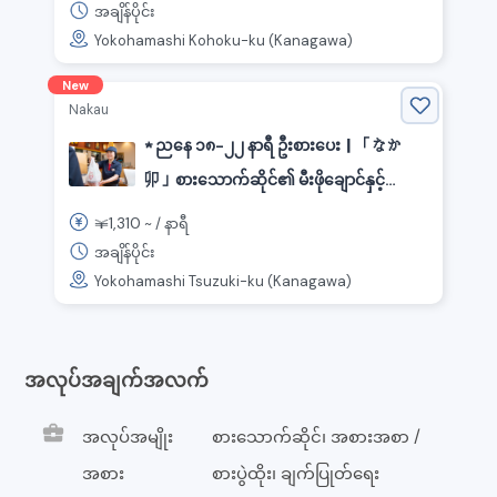
အချိန်ပိုင်း
Yokohamashi Kohoku-ku (Kanagawa)
New
Nakau
★ ညနေ ၁၈-၂၂ နာရီ ဦးစားပေး｜「なか
卯」စားသောက်ဆိုင်၏ မီးဖိုချောင်နှင့်
ဧည့်ခန်း《神奈川県横浜市都筑区, ဆင်တာ
1,310
￥
~ /
နာရီ
မင်ဘူတာ》
အချိန်ပိုင်း
Yokohamashi Tsuzuki-ku (Kanagawa)
အလုပ်အချက်အလက်
business_center
အလုပ်အမျိုး
စားသောက်ဆိုင်၊ အစားအစာ /
အစား
စားပွဲထိုး၊ ချက်ပြုတ်ရေး