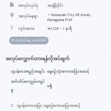
insert_drive_file
အလုပ်လုပ်ပုံ
အချိန်ပိုင်း
location_on
・Kawasaki City All Areas,
အလုပ်နေရာ
Kanagawa Pref.
attach_money
လုပ်အားခ
￥
~ /
နာရီ
1,226
❌ လက်ငင်းငွေ မလက်ခံပါ
အလုပ်လျှောက်ထားရန်လိုအပ်ချက်
ဂျပန်စာအရည်အချင်း
နေ့စဉ်သုံးစကားပြောအဆင့်
အင်္ဂလိပ်စာကျွမ်းကျင်
မရှိ
မှု
□ ဂျပန်စကားပြော: နေ့စဉ်စကားပြောအဆင့်