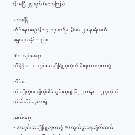
⑧ ဧပြီ ၂၄ ရက် (သောကြာ)
▽ အချိန်
တိုင်းရက်စဉ် ①၁၄-၁၇ နာရီမှ ②၁၈-၂၁ နာရီအထိ
ရွေးချယ်နိုင်သည်။
▼အလုပ်နေရာ
ယိုရှိုနိုယာ အတွင်းဆုချိုမြို့ ဖူကိုကို မီးရထားဘူတာရုံ
လိပ်စာ
တိုကျိုတိုင်း ချီယိုဒါခံတွင်းဆုချိုမြို့ ၂ တန်း ၂-၂ ဖူကိုကို
ကိုယ်တိုင်ဘူတာရုံ
အက်ဆေ့
- အတွင်းဆုချိုမြို့ဘူတာရုံ A6 ထွက်ခွာရေးချိတ်ဆက်