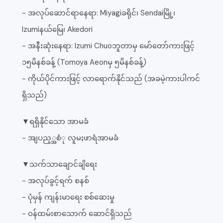
- အလုပ်ဆောင်ရာနေရာ: Miyagiခရိုင်၊ Sendaiမြို့၊
Izumiနယ်မြေ၊ Akedori
- အနီးဆုံးနေရာ: Izumi Chuoဘူတာမှ မော်တော်ကားဖြင့်
၁၅မိနစ်ခန့် (Tomoya Aeonမှ ၅မိနစ်ခန့်)
- ကိုယ်ပိုင်ကားဖြင့် လာရောက်နိုင်သည် (အခမဲ့ကားပါကင်
ရှိသည်)
▼ရရှိနိုင်သော အာမခံ
- အျပည့္အစံု လူမႈဖာရံအာမခံ
▼သက်သာချောင်ချိရေး
- အလုပ်ခွင့်ရက် စနစ်
- ပုံမှန် ကျန်းမာရေး စစ်ဆေးမှု
- ဝန်ထမ်းစာသောက် ဆောင်ရှိသည်