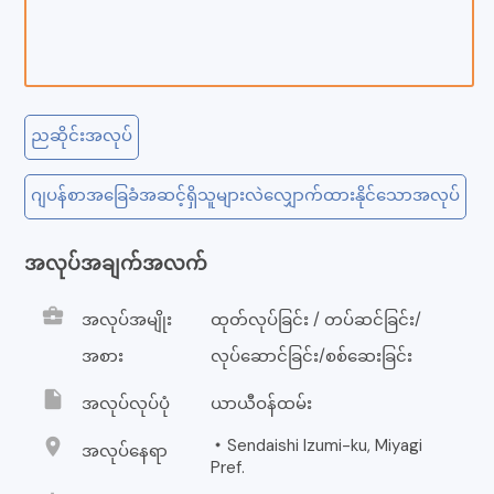
ညဆိုင်းအလုပ်
ဂျပန်စာအခြေခံအဆင့်ရှိသူများလဲလျှောက်ထားနိုင်သောအလုပ်
အလုပ်အချက်အလက်
business_center
အလုပ်အမျိုး
ထုတ်လုပ်ခြင်း / တပ်ဆင်ခြင်း/
အစား
လုပ်ဆောင်ခြင်း/စစ်ဆေးခြင်း
insert_drive_file
အလုပ်လုပ်ပုံ
ယာယီဝန်ထမ်း
location_on
・Sendaishi Izumi-ku, Miyagi
အလုပ်နေရာ
Pref.