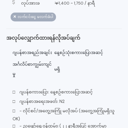
attach_money
လုပ်အားခ
￥
~
/
နာရီ
1,400
1,750
❌ လက်ငင်းငွေ မလက်ခံပါ
အလုပ်လျှောက်ထားရန်လိုအပ်ချက်
ဂျပန်စာအရည်အချင်း
နေ့စဉ်သုံးစကားပြောအဆင့်
အင်္ဂလိပ်စာကျွမ်းကျင်
မရှိ
မှု
□ ဂျပန်စကားပြော: နေ့စဉ်စကားပြောအဆင့်
□ ဂျပန်စာအရေးအဖတ်: N2
□ - လိုင်စင်/အတွေ့အကြုံ မလိုအပ် (အတွေ့အကြုံမရှိသူ
OK)
□ - ညဖျော်ရွှေ့ဝန်ထမ်း၊ (၂၂ နာရီအပြင် အောက်မှာ