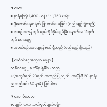
▼လစာ
■ နာရီကြေး 1,400 ယန်း ～ 1,750 ယန်း
■ ပို့ဆောင်ရေးစရိတ် ခြားထပ်ပေးခြင်း (စည်းမျဉ်းရှိသည်)
■ လစဉ်အကုန်တွင် ဆုပ်ကိုင်နှိပ်ချုပ်ပြီး နောက်လ 15ရက်
တွင် ပေးချေမှု
■ အပတ်စဉ်ပေးချေရန်စနစ် ရှိသည် (စည်းမျဉ်းရှိသည်)
【လစီဝင်ငွေအတွက် နမူနာ】
လစီဝင်ငွေ ၂၈ သိန်း ရှိနိုင်ပါသည်
※ (အလုပ်ရက် 20ရက် အတည်ပြုလျက်၊ အချိန်ပို 20 နာရီ၊
ညလည်ခင်း 60 နာရီ) ဖြစ်ပါက
▼စာချုပ်ကာလ
စာချုပ်ကာလ သတ်မှတ်ချက်မရှိ。