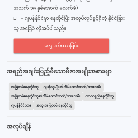
အသက် ၁၈ နှစ်အောက် မလက်ခံ)
□ - ဂျပန်နိုင်ငံမှာ နေထိုင်ပြီး အလုပ်လုပ်ခွင့်ရှိတဲ့ နိုင်ငံခြား
သူ အခြေခံ လိုအပ်ပါသည်။
လျှောက်ထားခြင်း
အရည်အချင်းပြည့်မီသောဗီဇာအမျိုးအစားမျာ
အမြဲတမ်းနေထိုင်သူ
ဂျပန်လူမျိုး၏အိမ်ထောင်ဘက်/သားသမီး
အမြဲတမ်းနေထိုင်သူ၏အိမ်ထောင်ဘက်/သားသမီး
ကာလရှည်နေထိုင်သူ
ဂျပန်နိုင်ငံသား
အထူးအမြဲတမ်းနေထိုင်သူ
အလုပ်ချိန်