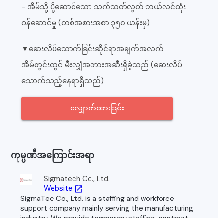
- အိမ်သို့ ပို့ဆောင်သော သက်သတ်လွတ် ဘယ်လင်ထုံး
ဝန်ဆောင်မှု (တစ်အစားအစာ ၃၅၀ ယန်းမှ)
▼ဆေးလိပ်သောက်ခြင်းဆိုင်ရာအချက်အလက်
အိမ်တွင်းတွင် မီးလျှံအတားအဆီးရှိခဲ့သည် (ဆေးလိပ်
သောက်သည့်နေရာရှိသည်)
လျှောက်ထားခြင်း
ကုမ္ပဏီအကြောင်းအရာ
Sigmatech Co., Ltd.
Website
open_in_new
SigmaTec Co., Ltd. is a staffing and workforce
support company mainly serving the manufacturing
industry. We provide temporary staffing, contract