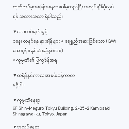
ထုတ်လုပ်မှုအခြေအနေအပေါ်မူတည်ပြီး အလုပ်ချိန်ပိုလုပ်
ရန် အလားအလာ ရှိပါသည်။
▼အားလပ်ရက်၊ခွင့်
စနေ၊ တနင်္ဂနွေ နားချိန်များ + ရေရှည်အနားဖြစ်သော (GW၊
အောပုန်း၊ နှစ်ဆုံးနှင့်နှစ်အစ)
※ ကုမ္ပဏီ၏ ပြက္ခဒိန်အရ
▼ထရိန်နင်ကာလ၊အစမ်းခန့်ကာလ
မရှိပါ။
▼ကုမ္ပဏီနေရာ
6F Shin-Meguro Tokyu Building, 2-25-2 Kamiosaki,
Shinagawa-ku, Tokyo, Japan
▼အလုပ်နေရာ