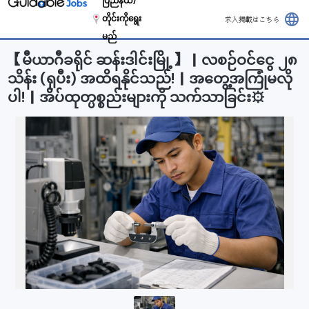
ပြည်နယ်/
language
တိုင်းကိုရွေး
求人掲載はこちら
မည်
【မီယာဂီခရိုင် ဆန်းဒါင်းမြို့】｜လစဉ်ဝင်ငွေ ၂၈
သိန်း (ရုပီး) အထိရနိုင်သည်!｜အတွေ့အကြုံမလို
ပါ!｜အိပ်ထုတ္ပစ္စည်းများကို သက်သာခြင်း⚙️