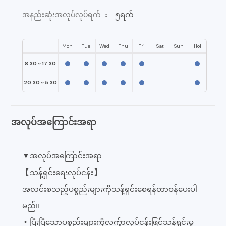
၅ရက်
အနည်းဆုံးအလုပ်လုပ်ရက် ：
Mon
Tue
Wed
Thu
Fri
Sat
Sun
Hol
8:30 ~ 17:30
20:30 ~ 5:30
အလုပ်အကြောင်းအရာ
▼အလုပ်အကြောင်းအရာ
【သန့်ရှင်းရေးလုပ်ငန်း】
အလင်းစသည့်ပစ္စည်းများကိုသန့်ရှင်းစေရန်တာဝန်ပေးပါ
မည်။
・ပြီးပြီသောပစ္စည်းများကိုလက်ွာလုပ်ငန်းဖြင့်သန့်ရှင်းမှု