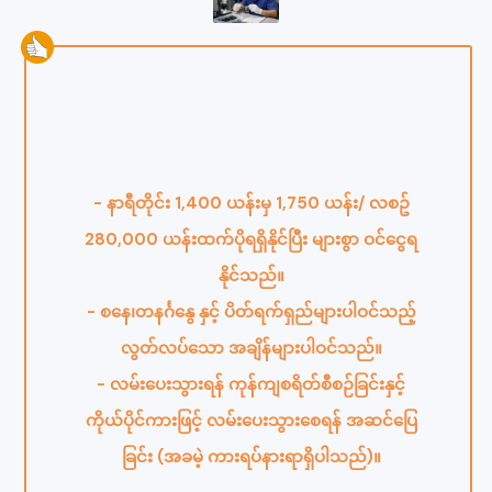
- နာရီတိုင်း 1,400 ယန်းမှ 1,750 ယန်း/ လစဥ်
280,000 ယန်းထက်ပိုရရှိနိုင်ပြီး များစွာ ဝင်ငွေရ
နိုင်သည်။
- စနေ၊တနင်္ဂနွေ နှင့် ပိတ်ရက်ရှည်များပါဝင်သည့်
လွတ်လပ်သော အချိန်များပါဝင်သည်။
- လမ်းပေးသွားရန် ကုန်ကျစရိတ်စီစဉ်ခြင်းနှင့်
ကိုယ်ပိုင်ကားဖြင့် လမ်းပေးသွားစေရန် အဆင်ပြေ
ခြင်း (အခမဲ့ ကားရပ်နားရာရှိပါသည်)။