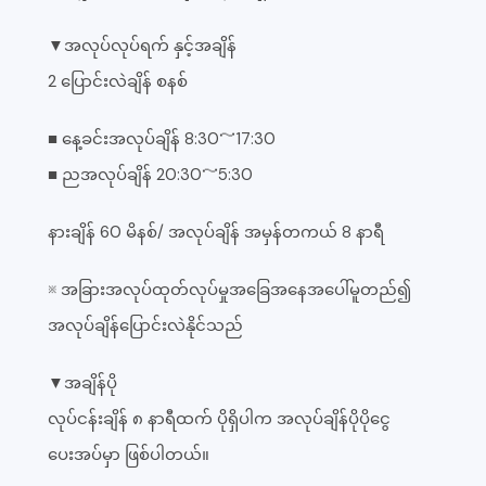
▼အလုပ်လုပ်ရက် နှင့်အချိန်
2 ပြောင်းလဲချိန် စနစ်
■ နေ့ခင်းအလုပ်ချိန် 8:30～17:30
■ ညအလုပ်ချိန် 20:30～5:30
နားချိန် 60 မိနစ်/ အလုပ်ချိန် အမှန်တကယ် 8 နာရီ
※ အခြားအလုပ်ထုတ်လုပ်မှုအခြေအနေအပေါ်မူတည်၍
အလုပ်ချိန်ပြောင်းလဲနိုင်သည်
▼အချိန်ပို
လုပ်ငန်းချိန် ၈ နာရီထက် ပိုရှိပါက အလုပ်ချိန်ပိုပိုငွေ
ပေးအပ်မှာ ဖြစ်ပါတယ်။