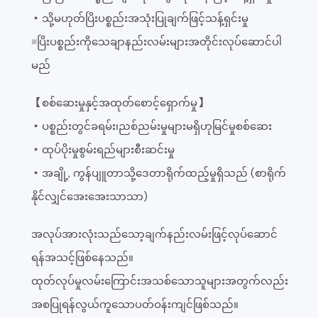
・သို့မဟုတ်ပြိးပစ္စည်းအသုံးပြုချက်ဖြင့်သန့်ရှင်းမှု
※ပြိးပစ္စည်းကိုသေချာနည်းလမ်းများအတိုင်းလုပ်ဆောင်ပါ
မည်
【စစ်ဆေးမှုနှင့်အထုတ်စောင့်ရှောက်မှု】
・ပစ္စည်းတွင်ခရမ်း၊ညစ်ညမ်းမှုများမရှိဟုမြင်မှုစစ်ဆေး
・ထုပ်ပိုးမှုစွမ်းရည်များစီးဆင်းမှု
・အချို့, ကွန်ပျူတာသို့ဒေတာရိုက်ထည့်မှုရှိသည် (စာရိုက်
နိုင်လျှင်အေးအေးသာသာ)
အလုပ်အားလုံးသည်သော့ချက်နည်းလမ်းဖြင့်လုပ်ဆောင်
ရန်အသင့်ဖြစ်နေသည်။
ထုတ်လုပ်မှုလမ်းကြောင်းအသစ်သောသူများအတွက်လည်း
အစပြုရန်လွယ်ကူသောပတ်ဝန်းကျင်ဖြစ်သည်။