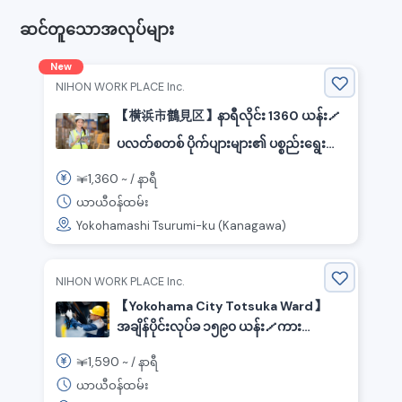
ဆင်တူသောအလုပ်များ
New
NIHON WORK PLACE Inc.
【横浜市鶴見区】နာရီလိုင်း 1360 ယန်း／
ပလတ်စတစ် ပိုက်ပျားများ၏ ပစ္စည်းရွေးယူ
ခြင်း／နေ့စဉ်အလုပ်
1,360
￥
~ /
နာရီ
ယာယီဝန်ထမ်း
Yokohamashi Tsurumi-ku (Kanagawa)
NIHON WORK PLACE Inc.
【Yokohama City Totsuka Ward】
အချိန်ပိုင်းလုပ်ခ ၁၅၉၀ ယန်း／ကား
အစိတ်အပိုင်းများကို ထုပ်ပိုးခြင်း၊ ခွဲခြားခြင်း
1,590
￥
~ /
နာရီ
နှင့် ပို့ဆောင်ရန် အသင့်ပြင်ဆင်ခြင်းလုပ်ငန်း
ယာယီဝန်ထမ်း