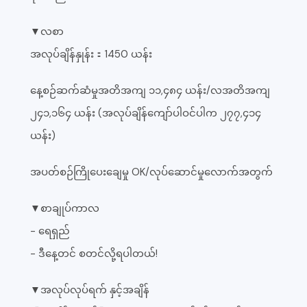
▼လစာ
အလုပ်ချိန်နှုန်း：1450 ယန်း
နေ့စဉ်ဆက်ဆံမှုအတိအကျ ၁၁,၄၈၄ ယန်း/လအတိအကျ
၂၄၁,၁၆၄ ယန်း (အလုပ်ချိန်ကျော်ပါဝင်ပါက ၂၇၇,၄၁၄
ယန်း)
အပတ်စဉ်ကြိုပေးချေမှု OK/လုပ်ဆောင်မှုလောက်အတွက်
▼စာချုပ်ကာလ
- ရေရှည်
- ဒီနေ့တင် စတင်လို့ရပါတယ်!
▼အလုပ်လုပ်ရက် နှင့်အချိန်