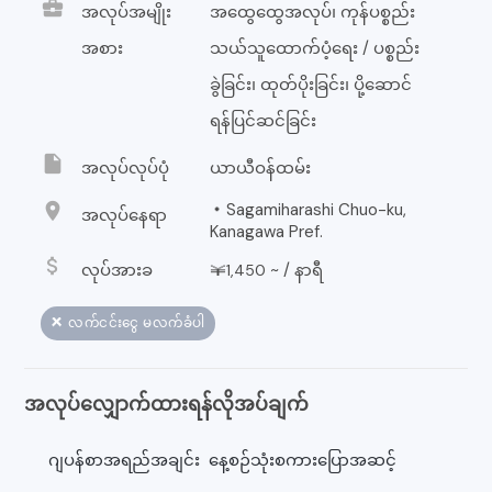
business_center
အလုပ်အမျိုး
အထွေထွေအလုပ်၊ ကုန်ပစ္စည်း
အစား
သယ်သူထောက်ပံ့ရေး / ပစ္စည်း
ခွဲခြင်း၊ ထုတ်ပိုးခြင်း၊ ပို့ဆောင်
ရန်ပြင်ဆင်ခြင်း
insert_drive_file
အလုပ်လုပ်ပုံ
ယာယီဝန်ထမ်း
location_on
・Sagamiharashi Chuo-ku,
အလုပ်နေရာ
Kanagawa Pref.
attach_money
လုပ်အားခ
￥
~ /
နာရီ
1,450
❌ လက်ငင်းငွေ မလက်ခံပါ
အလုပ်လျှောက်ထားရန်လိုအပ်ချက်
ဂျပန်စာအရည်အချင်း
နေ့စဉ်သုံးစကားပြောအဆင့်