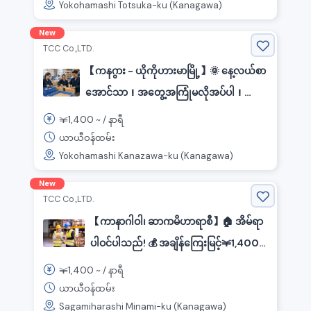
Yokohamashi Totsuka-ku (Kanagawa)
(ဂိုဒေါင်အတွင်းလုပ်ငန်း)
New
TCC Co.,LTD.
【ကနဂွား - ယိုကိုဟားမာမြို့】🌞 နေ့လယ်စာ
အောင်သာ！အတွေ့အကြုံမလိုအပ်ပါ！ကား
အစိတ်အပိုင်းများပြုလုပ်ခြင်း 🚗
1,400
￥
~ /
နာရီ
ယာယီဝန်ထမ်း
Yokohamashi Kanazawa-ku (Kanagawa)
New
TCC Co.,LTD.
【ကာနာဂါဝါ၊ ဆာဂာမိဟာရာစီ】🏠 အိမ်ရာ
ပါဝင်ပါသည်! 💰 အချိန်ကြေးမြင့်￥1,400
～! မျှသေးသောအစိတ်အပိုင်းများကို ရိုးရှင်း
1,400
￥
~ /
နာရီ
စွာနဲ့ ရွေးချယ်ခြင်းနှင့် ထုပ်ပိုးမှု ဝန်ထမ်းများ
ယာယီဝန်ထမ်း
Sagamiharashi Minami-ku (Kanagawa)
ကို ခေါ်ယူနေပါသည်!