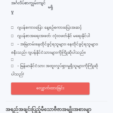
အင်္ဂလိပ်စာကျွမ်းကျင်
မရှိ
မှု
□ ဂျပန်စကားပြော: နေ့စဉ်စကားပြောအဆင့်
□ ဂျပန်စာအရေးအဖတ်: လုံးဝဖတ်နိုင် မရေးနိုင်ပါ
□ - အမြဲတမ်းနေထိုင်ခွင့်ရသူများ၊ နေထိုင်ခွင့်ရသူများ၊
ဇနီးသည်၊ ဂျပန်နိုင်ငံသားများကိုကြိုဆိုပါသည်။
□
□ - မြန်မာနိုင်ငံသား အထူးလှုပ်ရှားမှုရှိသူများကိုကြိုဆို
ပါသည်!
လျှောက်ထားခြင်း
အရည်အချင်းပြည့်မီသောဗီဇာအမျိုးအစားမျာ