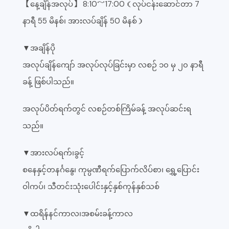
【နေ့ချိန်အလုပ်】 8:10～17:00（လုပ်ငန်းဆောင်တာ 7
နာရီ 55 မိနစ်၊ အားလပ်ချိန် 50 မိနစ်）
▼အချိန်ပို
အလုပ်ချိန်ကျော် အလုပ်လုပ်ခြင်းမှာ လစဉ် ၁၀ မှ ၂၀ နာရီ
ခန့် ဖြစ်ပါသည်။
အလုပ်ပိတ်ရက်တွင် လစဉ်တစ်ကြိမ်ခန့် အလုပ်ဆင်းရ
သည်။
▼အားလပ်ရက်၊ခွင့်
စနေနှင့်တနင်္ဂနွေ၊ ကုမ္ပဏီရက်ပြောက်လိပ်စာ၊ ရွှေ့ပြောင်း
ဝါကပ်၊ သီတင်းသုံးပေါင်းနှင့်နှစ်ကုန်နှစ်သစ်
▼ထရိန်နင်ကာလ၊အစမ်းခန့်ကာလ