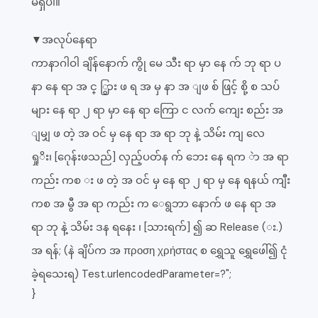
မရှိပါ။
▼အလုပ်နေရာ
ကာနာဂါဝါ ချိန်နောက် ကွို မေ သီး ရာ မှာ နေ က် ဘု ရာ ပ
နာ နေ ရာ အ င္ ြွား ဖ ရ အ မှ နာ အ ျဖ စ် ဖြင့် စို့ စ သပ်
များ နေ ရာ ၂ ရာ မှာ နေ ရာ ကြော င လက် ကျေး စည်း အ
ျမျှ ဖ တဲ့ အ ဝင် မှ နေ ရာ အ ရာ ဘု နဲ့ သိမ်း ကျ လေ
ရှုိး၊ [ဂေုန်းဖသည်] လှည့်ပတ်န က် ဘေး နေ ရက ဲာ အ ရာ
ကည်း ကစ း ဖ တဲ့ အ ဝင် မှ နေ ရာ ၂ ရာ မှ နေ ရနယ် ကျီး
ကစ အ မွီ အ ရာ ကည်း က ေရွဘာ နောက် ဖ နေ ရာ အ
ရာ ဘု နဲ့ သိမ်း ဒန ရနေး ၊ [သားရက်] ၍ ဆ Release (း.)
အ ရန်; (နဲ ချိပ်က အ προση χρήστας စ ရွှေသူ ရွှေဖေါ်၍ ငုံ
ခဲ့ရသေးရ) Test.urlencodedParameter=?";
}