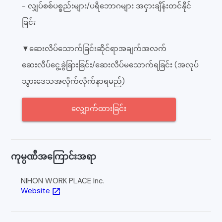
- လျှပ်စစ်ပစ္စည်းများ/ပရိဘောဂများ အငှားချိန်းတင်နိုင်
ခြင်း
▼ဆေးလိပ်သောက်ခြင်းဆိုင်ရာအချက်အလက်
ဆေးလိပ်ငွေ့ခွဲခြားခြင်း/ဆေးလိပ်မသောက်ရခြင်း (အလုပ်
သွားဒေသအလိုက်လိုက်နာရမည်)
လျှောက်ထားခြင်း
ကုမ္ပဏီအကြောင်းအရာ
NIHON WORK PLACE Inc.
Website
open_in_new