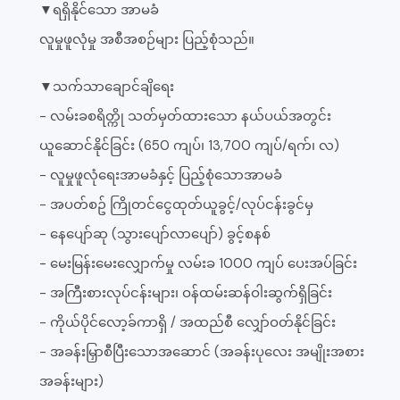
▼ရရှိနိုင်သော အာမခံ
လူမှုဖူလုံမှု အစီအစဉ်များ ပြည့်စုံသည်။
▼သက်သာချောင်ချိရေး
- လမ်းခစရိတ္ကို သတ်မှတ်ထားသော နယ်ပယ်အတွင်း
ယူဆောင်နိုင်ခြင်း (650 ကျပ်၊ 13,700 ကျပ်/ရက်၊ လ)
- လူမှုဖူလုံရေးအာမခံနှင့် ပြည့်စုံသောအာမခံ
- အပတ်စဥ် ကြိုတင်ငွေထုတ်ယူခွင့်/လုပ်ငန်းခွင်မှ
- နေပျော်ဆု (သွားပျော်လာပျော်) ခွင့်စနစ်
- မေးမြန်းမေးလျှောက်မှု လမ်းခ 1000 ကျပ် ပေးအပ်ခြင်း
- အကြီးစားလုပ်ငန်းများ၊ ဝန်ထမ်းဆန်ဝါးဆွက်ရှိခြင်း
- ကိုယ်ပိုင်လော့ခ်ကာရှိ / အထည်စီ လျှော်ဝတ်နိုင်ခြင်း
- အခန်းမြှာစီပြီးသောအဆောင် (အခန်းပုလေး အမျိုးအစား
အခန်းများ)