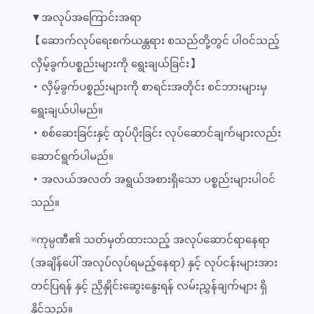
▼အလုပ်အကြောင်းအရာ
【ဆောက်လုပ်ရေးစက်ယန္တရား စသည်တို့တွင် ပါဝင်သည့်
လှိမ့်ခွက်ပစ္စည်းများကို ရွေးချယ်ခြင်း】
・လှိမ့်ခွက်ပစ္စည်းများကို စာရင်းအတိုင်း စင်ဘားများမှ
ရွေးချယ်ပါမည်။
・စစ်ဆေးခြင်းနှင့် ထုပ်ပိုးခြင်း လုပ်ဆောင်ချက်များလည်း
ဆောင်ရွက်ပါမည်။
・အလယ်အလတ် အရွယ်အစားရှိသော ပစ္စည်းများပါဝင်
သည်။
※ကုမ္ပဏီ၏ သတ်မှတ်ထားသည့် အလုပ်ဆောင်ရာနေရာ
(အချိန်ပေါ် အလုပ်လုပ်ရမည့်နေရာ) နှင့် လုပ်ငန်းများအား
တင်ပြရန် နှင့် ညှိနှိုင်းဆွေးနွေးရန် လမ်းညွှန်ချက်များ ရှိ
နိုင်သည်။