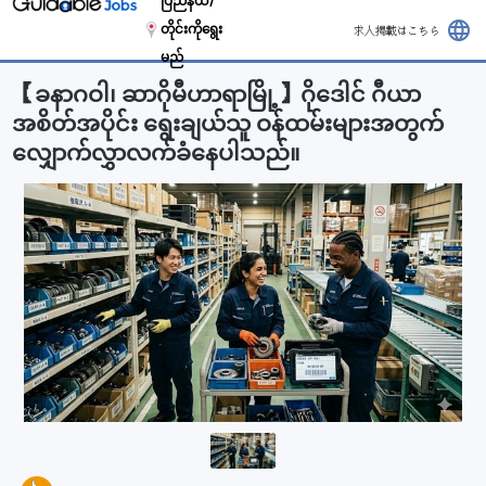
ပြည်နယ်/
language
တိုင်းကိုရွေး
求人掲載はこちら
မည်
【ခနာဂဝါ၊ ဆာဂိုမီဟာရာမြို့】ဂိုဒေါင် ဂီယာ
အစိတ်အပိုင်း ရွေးချယ်သူ ဝန်ထမ်းများအတွက်
လျှောက်လွှာလက်ခံနေပါသည်။