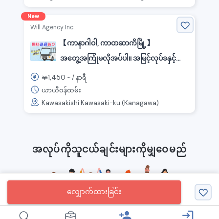
New
Will Agency Inc.
【ကာနာဂါဝါ, ကာဝာဆာကိမြို့】
အတွေ့အကြုံမလိုအပ်ပါ။ အမြင့်လုပ်ခနှင့်
ပေါသောအလုပ်များ!
1,450
￥
~ /
နာရီ
ယာယီဝန်ထမ်း
Kawasakishi Kawasaki-ku (Kanagawa)
အလုပ်ကိုသူငယ်ချင်းများကိုမျှဝေမည်
လျှောက်ထားခြင်း
person_add
login