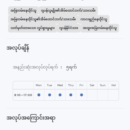
အမြဲတမ်းနေထိုင်သူ
ဂျပန်လူမျိုး၏အိမ်ထောင်ဘက်/သားသမီး
အမြဲတမ်းနေထိုင်သူ၏အိမ်ထောင်ဘက်/သားသမီး
ကာလရှည်နေထိုင်သူ
သတ်မှတ်ထားသော လှုပ်ရှားမှုများ
ဂျပန်နိုင်ငံသား
အထူးအမြဲတမ်းနေထိုင်သူ
အလုပ်ချိန်
၅ရက်
အနည်းဆုံးအလုပ်လုပ်ရက် ：
Mon
Tue
Wed
Thu
Fri
Sat
Sun
Hol
8:10 ~ 17:00
အလုပ်အကြောင်းအရာ