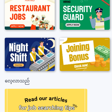
လေ့လာသည်