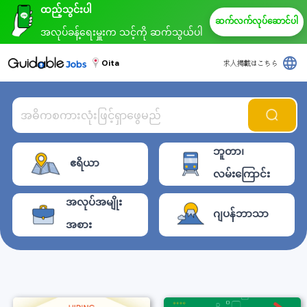
ထည့်သွင်းပါ
ဆက်လက်လုပ်ဆောင်ပါ
အလုပ်ခန့်ရေးမှူးက သင့်ကို ဆက်သွယ်ပါ
မည်
language
Oita
求人掲載はこちら
ဘူတာ၊
ဧရိယာ
လမ်းကြောင်း
အလုပ်အမျိုး
ဂျပန်ဘာသာ
အစား