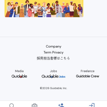
Company
Term Privacy
採用担当者様はこちら
Media
Jobs
Freelance
©2026 Guidable, Inc.
person_add
login