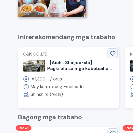
Inirerekomendang mga trabaho
C&IS CO.,LTD.
K
【Aichi, Shinjou-shi】
Pagkilala sa mga kababaihan!
Mataas na sahod kada oras!
￥
~ /
oras
1,300
Kailangan ng staff para sa
magaan na gawain
May kontratang Empleado
Shinshiro (Aichi)
Bagong mga trabaho
New
Ne