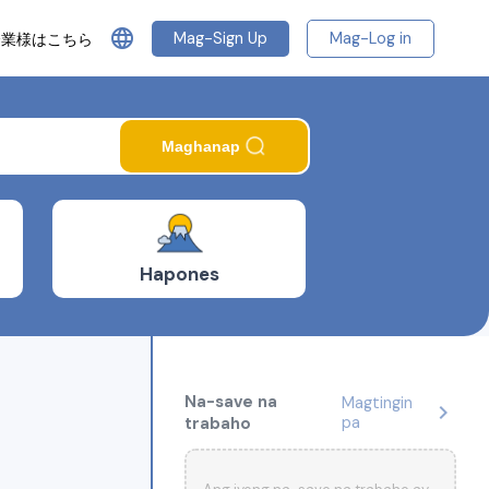
language
Mag-Sign Up
Mag-Log in
企業様はこちら
Maghanap
Hapones
Na-save na
Magtingin
chevron_right
trabaho
pa