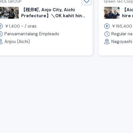
RIDE GROUP
Green Tec Corp
【桜井町, Anjo City, Aichi
【Aic
Prefecture】＼OK kahit hindi
hire
marunong ng Japanese!／
auto
￥
~ /
oras
￥
1,400
195,400
Gawain sa pag-assemble ng
Tuma
mga piyesa ng aircon ng
kara
Pansamantalang Empleado
Regular n
sasakyan
Anjou (Aichi)
Nagoyashi 