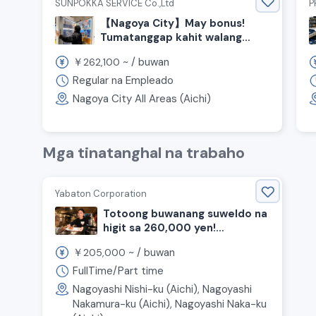
SUNPOKKA SERVICE Co.,Ltd
P
【Nagoya City】May bonus!
Tumatanggap kahit walang
karanasan! Naghahanap ng mga
￥
~ /
buwan
262,100
staff para sa pag-deliver ng
ruta ng vending machine
Regular na Empleado
Nagoya City All Areas (Aichi)
Mga tinatanghal na trabaho
Yabaton Corporation
Totoong buwanang suweldo na
higit sa 260,000 yen!
Naghahanap ng staff para sa
￥
~ /
buwan
205,000
pagluluto at pagtanggap ng
mga customer sa tindahan ng
FullTime/Part time
miso katsu.
Nagoyashi Nishi-ku (Aichi), Nagoyashi
Nakamura-ku (Aichi), Nagoyashi Naka-ku