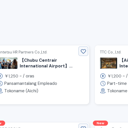
intetsu HR Partners Co.,Ltd.
TTC Co., Ltd.
【Chubu Centrair
【Ai
International Airport】
Int
Pumapasok ang Ingles!
Tin
￥
~ /
oras
￥
~ 
1,250
1,200
Malugod na tinatanggap ang
Goo
mga estudyante at mga
ang
Pansamantalang Empleado
Part-time
maybahay! Naghahanap ng
Tokoname (Aichi)
Tokoname 
Customs Inspection
Assistant!
w
New