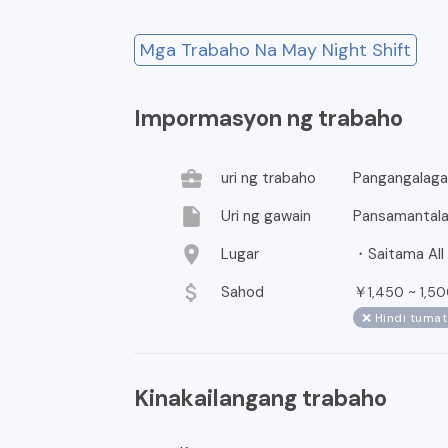
Mga Trabaho Na May Night Shift
Impormasyon ng trabaho
business_center
uri ng trabaho
Pangangalaga
insert_drive_file
Uri ng gawain
Pansamantal
location_on
Lugar
・Saitama All 
attach_money
Sahod
￥
~
1,450
1,5
❌ Hindi tuma
Kinakailangang trabaho