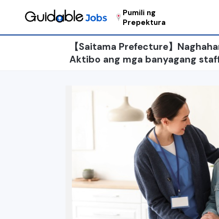
Pumili ng
Prepektura
【Saitama Prefecture】Naghahan
Aktibo ang mga banyagang staff