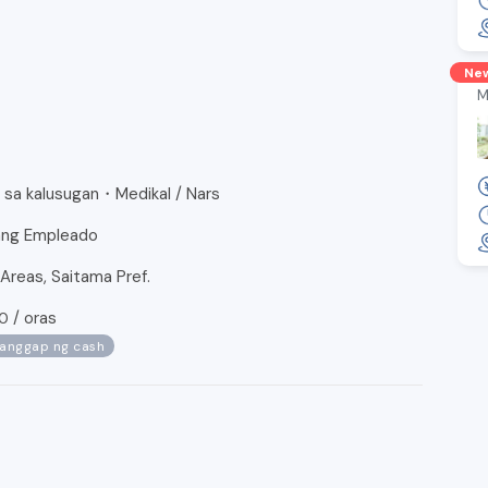
Ne
M
 sa kalusugan・Medikal / Nars
ang Empleado
Areas, Saitama Pref.
/
oras
00
tanggap ng cash