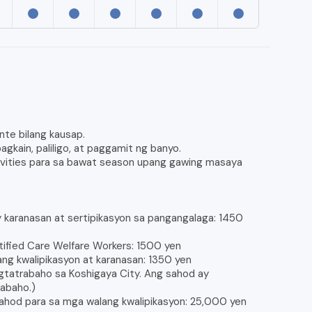
nte bilang kausap.
gkain, paliligo, at paggamit ng banyo.
ivities para sa bawat season upang gawing masaya
 karanasan at sertipikasyon sa pangangalaga: 1450
tified Care Welfare Workers: 1500 yen
ng kwalipikasyon at karanasan: 1350 yen
gtatrabaho sa Koshigaya City. Ang sahod ay
abaho.)
 sahod para sa mga walang kwalipikasyon: 25,000 yen