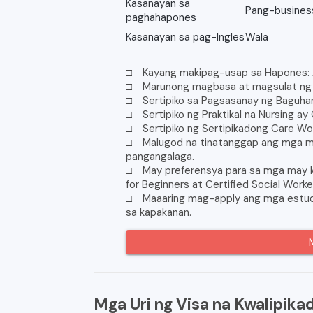
Kasanayan sa
Pang-business
paghahapones
Kasanayan sa pag-Ingles
Wala
□ Kayang makipag-usap sa Hapones: 
□ Marunong magbasa at magsulat ng
□ Sertipiko sa Pagsasanay ng Baguhan
□ Sertipiko ng Praktikal na Nursing ay
□ Sertipiko ng Sertipikadong Care Wo
□ Malugod na tinatanggap ang mga ma
pangangalaga.
□ May preferensya para sa mga may kwa
for Beginners at Certified Social Worke
□ Maaaring mag-apply ang mga estudy
sa kapakanan.
Mga Uri ng Visa na Kwalipika