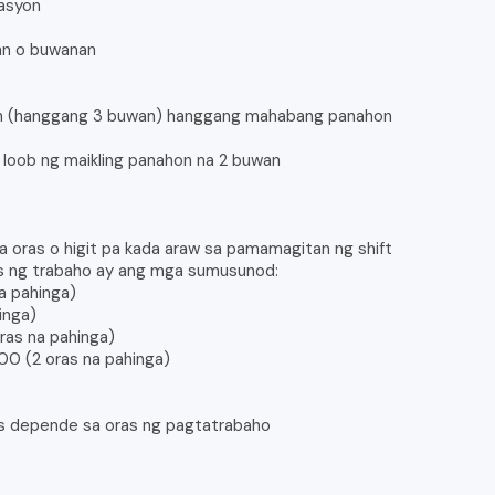
tasyon
han o buwanan
on (hanggang 3 buwan) hanggang mahabang panahon
a loob ng maikling panahon na 2 buwan
 na oras o higit pa kada araw sa pamamagitan ng shift
s ng trabaho ay ang mga sumusunod:
a pahinga)
inga)
ras na pahinga)
00 (2 oras na pahinga)
ras depende sa oras ng pagtatrabaho