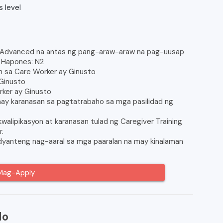
 level
Advanced na antas ng pang-araw-araw na pag-uusap
 Hapones: N2
 sa Care Worker ay Ginusto
 Ginusto
rker ay Ginusto
y karanasan sa pagtatrabaho sa mga pasilidad ng
lipikasyon at karanasan tulad ng Caregiver Training
r.
anteng nag-aaral sa mga paaralan na may kinalaman
Mag-Apply
do