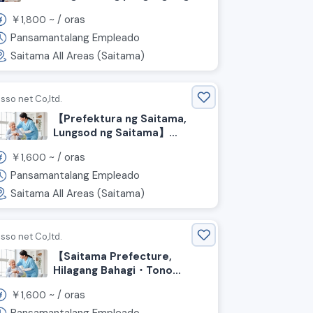
Walang kailangang kwalipikasyon
￥
~ /
oras
1,800
at okay ang lingguhang bayad.
Pansamantalang Empleado
Saitama All Areas (Saitama)
isso net Co,ltd.
【Prefektura ng Saitama,
Lungsod ng Saitama】
Mataas na pasahod! Nagre-
￥
~ /
oras
1,600
recruit ng mga may
karanasan sa caregiving
Pansamantalang Empleado
staff
Saitama All Areas (Saitama)
isso net Co,ltd.
【Saitama Prefecture,
Hilagang Bahagi・Tono
Area】Mataas na Sahod!
￥
~ /
oras
1,600
Naghahanap ng mga
Experienced Caregiver!