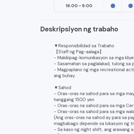
16:00 ~ 9:00
Deskripsiyon ng trabaho
▼Responsibilidad sa Trabaho
【Staff ng Pag-aalaga】
- Makikipag-komunikasyon sa mga kliye
- Sasamahan sa paglalakad, tulong sa pa
- Magpaplano ng mga recreational act
ang buhay.
▼Sahod
- Oras-oras na sahod para sa mga may
hanggang 1500 yen
- Oras-oras na sahod para sa mga Cer
- Oras-oras na sahod para sa mga wala
(Ang oras-oras na sahod ay para sa pa
magbabago depende sa lokasyon ng tr
- Sa kaso ng night shift, ang arawang