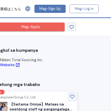
language
Mag-Sign Up
Mag-Log in
企業様はこちら
Mag-Apply
gkol sa kumpanya
Nikken Total Sourcing Inc.
Website
open_in_new
ehong mga trabaho
w
anpowerGroup Co., Ltd.
【Saitama Omiya】Mataas na
sweldong staff ng pangangalaga!