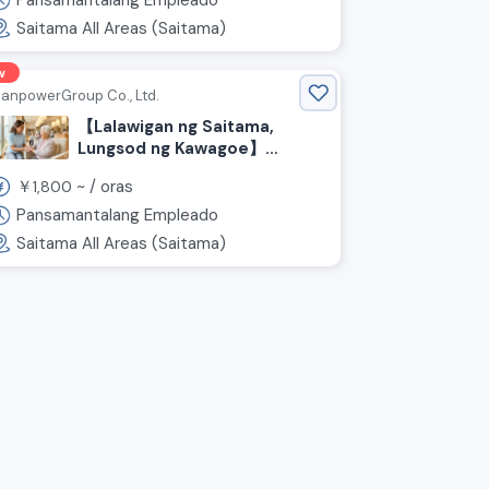
Pansamantalang Empleado
Saitama All Areas (Saitama)
w
anpowerGroup Co., Ltd.
【Lalawigan ng Saitama,
Lungsod ng Kawagoe】
Mataas na orasang sahod na
￥
~ /
oras
1,800
kawani ng pangangalaga!
Hindi kailangan ng
Pansamantalang Empleado
kwalipikasyon at okay ang
Saitama All Areas (Saitama)
lingguhang bayad.