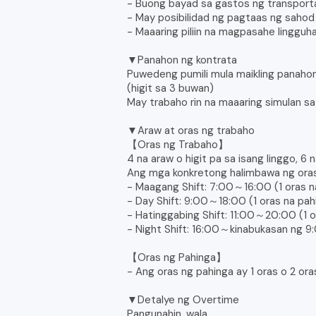
- Buong bayad sa gastos ng transpor
- May posibilidad ng pagtaas ng sahod
- Maaaring piliin na magpasahe linggu
▼Panahon ng kontrata
Puwedeng pumili mula maikling panah
(higit sa 3 buwan)
May trabaho rin na maaaring simulan s
▼Araw at oras ng trabaho
【Oras ng Trabaho】
4 na araw o higit pa sa isang linggo, 6
Ang mga konkretong halimbawa ng ora
- Maagang Shift: 7:00～16:00 (1 oras n
- Day Shift: 9:00～18:00 (1 oras na pah
- Hatinggabing Shift: 11:00～20:00 (1 o
- Night Shift: 16:00～kinabukasan ng 9:
【Oras ng Pahinga】
- Ang oras ng pahinga ay 1 oras o 2 o
▼Detalye ng Overtime
Pangunahin, wala.