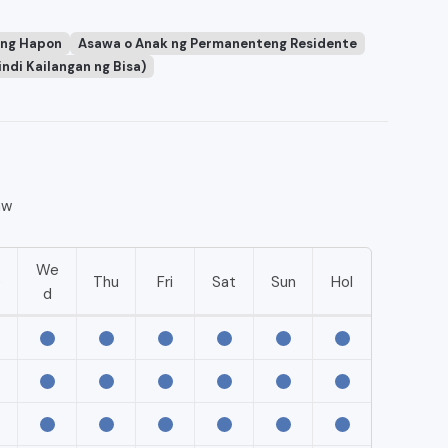
 ng Hapon
Asawa o Anak ng Permanenteng Residente
ndi Kailangan ng Bisa)
aw
We
e
Thu
Fri
Sat
Sun
Hol
d