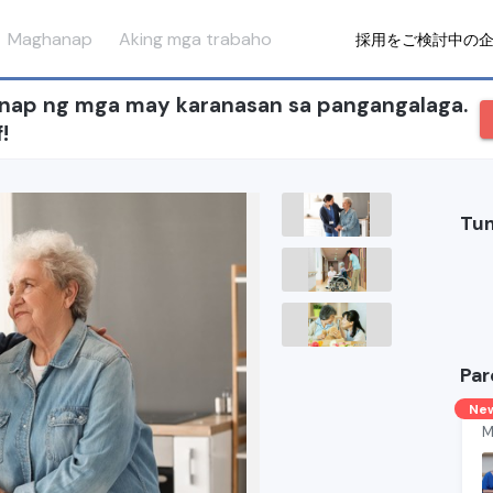
Maghanap
Aking mga trabaho
採用をご検討中の
ap ng mga may karanasan sa pangangalaga.
!
Tun
Par
Ne
M