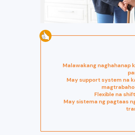
Malawakang naghahanap k
pa
May support system na k
magtrabaho
Flexible na shi
May sistema ng pagtaas ng
tra