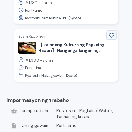
1,130
￥
~ /
oras
Yamasina Ward, Yamasina Station》
Part-time
Kyotoshi Yamashina-ku (Kyoto)
Sushi Kizaemon
【Ikalat ang Kultura ng Pagkaing
Hapon】 Nangangailangan ng
Maraming Event Staff para sa
1,300
￥
~ /
oras
Kaganapan ng Sushi!
Part-time
Kyotoshi Nakagyo-ku (Kyoto)
Impormasyon ng trabaho
business_center
uri ng trabaho
Restoran・Pagkain / Waiter,
Tauhan ng kusina
insert_drive_file
Uri ng gawain
Part-time