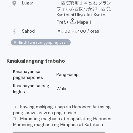
location_on
Lugar
・西院巽町１４番地 グラン
フォルム西院なか卯 西院,
Kyotoshi Ukyo-ku, Kyoto
Pref. (
Mapa
)
attach_money
Sahod
￥
~
/
oras
1,100
1,400
❌ Hindi tumatanggap ng cash
Kinakailangang trabaho
Kasanayan sa
Pang-usap
paghahapones
Kasanayan sa pag-
Wala
Ingles
□ Kayang makipag-usap sa Hapones: Antas ng
pang-araw-araw na pag-uusap
□ Marunong magbasa at magsulat ng Hapones:
Marunong magbasa ng Hiragana at Katakana