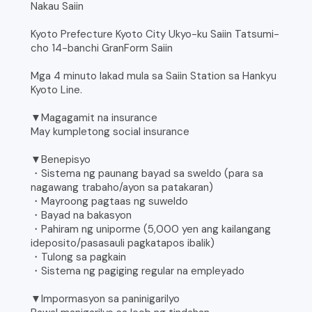
Nakau Saiin
Kyoto Prefecture Kyoto City Ukyo-ku Saiin Tatsumi-
cho 14-banchi GranForm Saiin
Mga 4 minuto lakad mula sa Saiin Station sa Hankyu
Kyoto Line.
▼Magagamit na insurance
May kumpletong social insurance
▼Benepisyo
・Sistema ng paunang bayad sa sweldo (para sa
nagawang trabaho/ayon sa patakaran)
・Mayroong pagtaas ng suweldo
・Bayad na bakasyon
・Pahiram ng uniporme (5,000 yen ang kailangang
ideposito/pasasauli pagkatapos ibalik)
・Tulong sa pagkain
・Sistema ng pagiging regular na empleyado
▼Impormasyon sa paninigarilyo