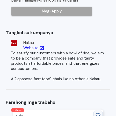
Bawal manigarilyo sa loob ng tindahan
Mag-Apply
Tungkol sa kumpanya
Nakau
Website
open_in_new
To satisfy our customers with a bowl of rice, we aim
to be a company that provides safe and tasty
products at affordable prices, and that energizes
our customers.
A "Japanese fast food" chain like no other is Nakau.
Parehong mga trabaho
New