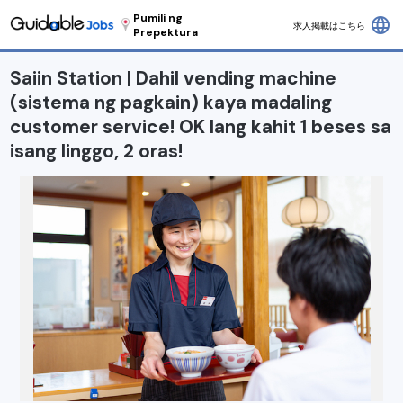
Pumili ng
language
求人掲載はこちら
Prepektura
Saiin Station | Dahil vending machine
(sistema ng pagkain) kaya madaling
customer service! OK lang kahit 1 beses sa
isang linggo, 2 oras!