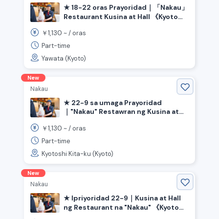
★ 18-22 oras Prayoridad｜「Nakau」
Restaurant Kusina at Hall 《Kyoto
Prefecture Yahata City, Yahata City
1,130
￥
~ /
oras
Station》
Part-time
Yawata (Kyoto)
New
Nakau
★ 22-9 sa umaga Prayoridad
｜"Nakau" Restawran ng Kusina at
Bulwagan 《Kyoto Prefecture Kyoto
1,130
￥
~ /
oras
City Kita Ward》
Part-time
Kyotoshi Kita-ku (Kyoto)
New
Nakau
★ Ipriyoridad 22-9｜Kusina at Hall
ng Restaurant na "Nakau" 《Kyoto
Prefecture, Lungsod ng Kyoto,