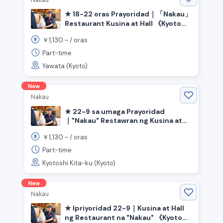
Nakau
★ 18-22 oras Prayoridad｜「Nakau」
Restaurant Kusina at Hall 《Kyoto
Prefecture Yahata City, Yahata City
1,130
￥
~ /
oras
Station》
Part-time
Yawata (Kyoto)
New
Nakau
★ 22-9 sa umaga Prayoridad
｜"Nakau" Restawran ng Kusina at
Bulwagan 《Kyoto Prefecture Kyoto
1,130
￥
~ /
oras
City Kita Ward》
Part-time
Kyotoshi Kita-ku (Kyoto)
New
Nakau
★ Ipriyoridad 22-9｜Kusina at Hall
ng Restaurant na "Nakau" 《Kyoto