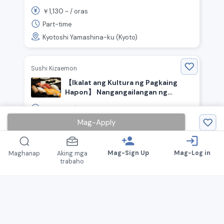
Prefecture, Lungsod ng Kyoto,
1,130
￥
~ /
oras
Yamasina Ward, Yamasina Station》
Part-time
Kyotoshi Yamashina-ku (Kyoto)
Sushi Kizaemon
【Ikalat ang Kultura ng Pagkaing
Hapon】 Nangangailangan ng
Maraming Event Staff para sa
1,300
￥
~ /
oras
Kaganapan ng Sushi!
Mag-Apply
Part-time
Kyotoshi Nakagyo-ku (Kyoto)
person_add
login
Mag-Sign Up
Mag-Log in
Maghanap
Aking mga
trabaho