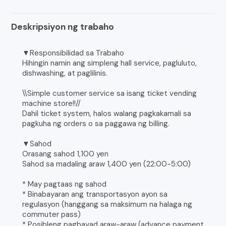
Deskripsiyon ng trabaho
▼Responsibilidad sa Trabaho
Hihingin namin ang simpleng hall service, pagluluto,
dishwashing, at paglilinis.
\\Simple customer service sa isang ticket vending
machine store!!//
Dahil ticket system, halos walang pagkakamali sa
pagkuha ng orders o sa paggawa ng billing.
▼Sahod
Orasang sahod 1,100 yen
Sahod sa madaling araw 1,400 yen (22:00-5:00)
* May pagtaas ng sahod
* Binabayaran ang transportasyon ayon sa
regulasyon (hanggang sa maksimum na halaga ng
commuter pass)
* Posibleng pagbayad araw-araw (advance payment,