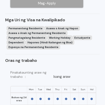
Mag-Apply
Mga Uri ng Visa na Kwalipikado
Permanenteng Residente
Asawa o Anak ng Hapon
Asawa o Anak ng Permanenteng Residente
Pangmatagalang Residente
Working Holiday
Estudyante
Dependent
Hapones (Hindi Kailangan ng Bisa)
Espesya na Permanenteng Residente
Oras ng trabaho
Pinakakaunting araw ng
Isang araw
trabaho ：
Mon
Tue
Wed
Thu
Fri
Sat
Sun
Hol
Bukas ng 24
oras