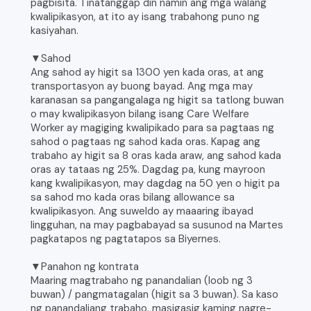
pagbisita. Tinatanggap din namin ang mga walang
kwalipikasyon, at ito ay isang trabahong puno ng
kasiyahan.
▼Sahod
Ang sahod ay higit sa 1300 yen kada oras, at ang
transportasyon ay buong bayad. Ang mga may
karanasan sa pangangalaga ng higit sa tatlong buwan
o may kwalipikasyon bilang isang Care Welfare
Worker ay magiging kwalipikado para sa pagtaas ng
sahod o pagtaas ng sahod kada oras. Kapag ang
trabaho ay higit sa 8 oras kada araw, ang sahod kada
oras ay tataas ng 25%. Dagdag pa, kung mayroon
kang kwalipikasyon, may dagdag na 50 yen o higit pa
sa sahod mo kada oras bilang allowance sa
kwalipikasyon. Ang suweldo ay maaaring ibayad
lingguhan, na may pagbabayad sa susunod na Martes
pagkatapos ng pagtatapos sa Biyernes.
▼Panahon ng kontrata
Maaring magtrabaho ng panandalian (loob ng 3
buwan) / pangmatagalan (higit sa 3 buwan). Sa kaso
ng panandaliang trabaho, masigasig kaming nagre-