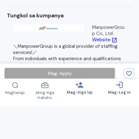
Tungkol sa kumpanya
ManpowerGrou
p Co., Ltd.
Website
open_in_new
＼ManpowerGroup is a global provider of staffing
services!／
From individuals with experience and qualifications
to those looking to challenge themselves with their
first job in healthcare or welfare...
Mag-Apply
We support each staff member personally, providing
job placements that ensure satisfaction for
person_add
login
everyone★
Mag-Sign Up
Mag-Log in
Maghanap
Aking mga
trabaho