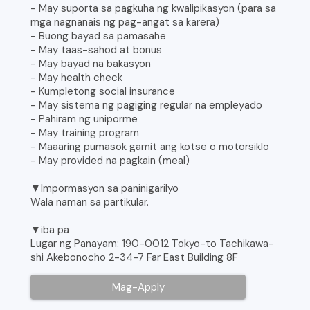
- May suporta sa pagkuha ng kwalipikasyon (para sa
mga nagnanais ng pag-angat sa karera)
- Buong bayad sa pamasahe
- May taas-sahod at bonus
- May bayad na bakasyon
- May health check
- Kumpletong social insurance
- May sistema ng pagiging regular na empleyado
- Pahiram ng uniporme
- May training program
- Maaaring pumasok gamit ang kotse o motorsiklo
- May provided na pagkain (meal)
▼Impormasyon sa paninigarilyo
Wala naman sa partikular.
▼iba pa
Lugar ng Panayam: 190-0012 Tokyo-to Tachikawa-
shi Akebonocho 2-34-7 Far East Building 8F
Mag-Apply