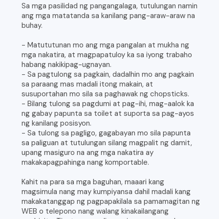
Sa mga pasilidad ng pangangalaga, tutulungan namin
ang mga matatanda sa kanilang pang-araw-araw na
buhay.
- Matututunan mo ang mga pangalan at mukha ng
mga nakatira, at magpapatuloy ka sa iyong trabaho
habang nakikipag-ugnayan.
- Sa pagtulong sa pagkain, dadalhin mo ang pagkain
sa paraang mas madali itong makain, at
susuportahan mo sila sa paghawak ng chopsticks.
- Bilang tulong sa pagdumi at pag-ihi, mag-aalok ka
ng gabay papunta sa toilet at suporta sa pag-ayos
ng kanilang posisyon.
- Sa tulong sa pagligo, gagabayan mo sila papunta
sa paliguan at tutulungan silang magpalit ng damit,
upang masiguro na ang mga nakatira ay
makakapagpahinga nang komportable.
Kahit na para sa mga baguhan, maaari kang
magsimula nang may kumpiyansa dahil madali kang
makakatanggap ng pagpapakilala sa pamamagitan ng
WEB o telepono nang walang kinakailangang