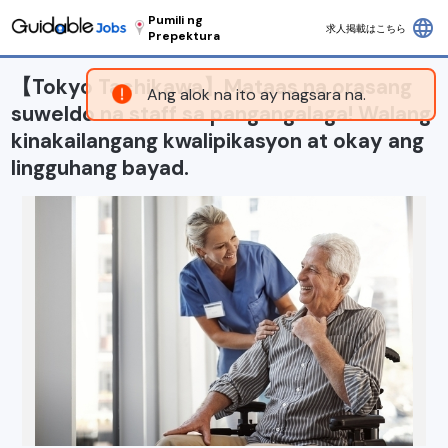
Pumili ng
language
求人掲載はこちら
Prepektura
【Tokyo Tachikawa】Mataas na orasang
Ang alok na ito ay nagsara na.
suweldo na staff sa pangangalaga! Walang
kinakailangang kwalipikasyon at okay ang
lingguhang bayad.