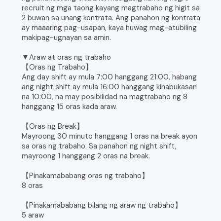
recruit ng mga taong kayang magtrabaho ng higit sa
2 buwan sa unang kontrata. Ang panahon ng kontrata
ay maaaring pag-usapan, kaya huwag mag-atubiling
makipag-ugnayan sa amin.
▼Araw at oras ng trabaho
【Oras ng Trabaho】
Ang day shift ay mula 7:00 hanggang 21:00, habang
ang night shift ay mula 16:00 hanggang kinabukasan
na 10:00, na may posibilidad na magtrabaho ng 8
hanggang 15 oras kada araw.
【Oras ng Break】
Mayroong 30 minuto hanggang 1 oras na break ayon
sa oras ng trabaho. Sa panahon ng night shift,
mayroong 1 hanggang 2 oras na break.
【Pinakamababang oras ng trabaho】
8 oras
【Pinakamababang bilang ng araw ng trabaho】
5 araw