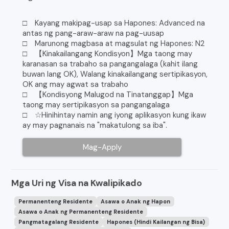
□ Kayang makipag-usap sa Hapones: Advanced na
antas ng pang-araw-araw na pag-uusap
□ Marunong magbasa at magsulat ng Hapones: N2
□ 【Kinakailangang Kondisyon】Mga taong may
karanasan sa trabaho sa pangangalaga (kahit ilang
buwan lang OK), Walang kinakailangang sertipikasyon,
OK ang may agwat sa trabaho
□ 【Kondisyong Malugod na Tinatanggap】Mga
taong may sertipikasyon sa pangangalaga
□ ☆Hinihintay namin ang iyong aplikasyon kung ikaw
ay may pagnanais na "makatulong sa iba".
Mag-Apply
Mga Uri ng Visa na Kwalipikado
Permanenteng Residente
Asawa o Anak ng Hapon
Asawa o Anak ng Permanenteng Residente
Pangmatagalang Residente
Hapones (Hindi Kailangan ng Bisa)