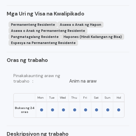
Mga Uri ng Visa na Kwalipikado
Permanenteng Residente
Asawa o Anak ng Hapon
Asawa o Anak ng Permanenteng Residente
Pangmatagalang Residente
Hapones (Hindi Kailangan ng Bisa)
Espesya na Permanenteng Residente
Oras ng trabaho
Pinakakaunting araw ng
Anim na araw
trabaho ：
Mon
Tue
Wed
Thu
Fri
Sat
Sun
Hol
Bukas ng 24
oras
Deskripsiyon ng trabaho