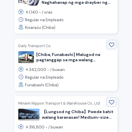
Naghahanap ng mga drayber ng
taxi! Karaniwang buwanang kita:
1,140
￥
~ /
oras
400,000 yen◆ Higit sa 100 taong
gulang na kompanya ng Kominato
Regular na Empleado
Railway Group!
Kisarazu (Chiba)
Daily Transport Co.
[Chiba, Funabashi] Malugod na
pagtanggap sa mga walang
karanasan ⭐️ Mataas na kita para sa
342,000
￥
~ /
buwan
mga driver ng delivery ng
Regular na Empleado
convenience store.
Funabashi (Chiba)
Minami Nippon Transport & Warehouse Co., Ltd.
【Lungsod ng Chiba】Pwede kahit
walang karanasan! Medium-size
na driver para sa pagpapadala sa
316,800
￥
~ /
buwan
convenience store! May