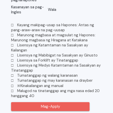
Kasanayan sa pag-
Wala
Ingles
□ Kayang makipag-usap sa Hapones: Antas ng
pang-araw-araw na pag-uusap
□ Marunong magbasa at magsulat ng Hapones:
Marunong magbasa ng Hiragana at Katakana
□ Lisensya ng Katamtaman na Sasakyan ay
Kailangan
□ Lisensya ng Mabibigat na Sasakyan ay Ginusto
□ Lisensya sa Forklift ay Tinatanggap
□ Lisensya ng Medyo Katamtaman na Sasakyan ay
Tinatanggap
□ Tumatanggap ng walang karanasan
□ Tumatanggap ng may karanasan na drayber
□ ※Kinakailangan ang manual
□ Malugod na tinatanggap ang mga nasa edad 20
hanggang 40
Mag-Apply