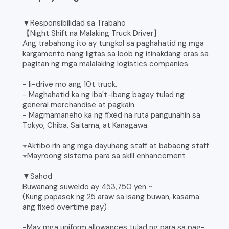
▼Responsibilidad sa Trabaho
【Night Shift na Malaking Truck Driver】
Ang trabahong ito ay tungkol sa paghahatid ng mga
kargamento nang ligtas sa loob ng itinakdang oras sa
pagitan ng mga malalaking logistics companies.
- Ii-drive mo ang 10t truck.
- Maghahatid ka ng iba't-ibang bagay tulad ng
general merchandise at pagkain.
- Magmamaneho ka ng fixed na ruta pangunahin sa
Tokyo, Chiba, Saitama, at Kanagawa.
⭐︎Aktibo rin ang mga dayuhang staff at babaeng staff
⭐︎Mayroong sistema para sa skill enhancement
▼Sahod
Buwanang suweldo ay 453,750 yen ~
(Kung papasok ng 25 araw sa isang buwan, kasama
ang fixed overtime pay)
-May mga uniform allowances tulad ng para sa pag-