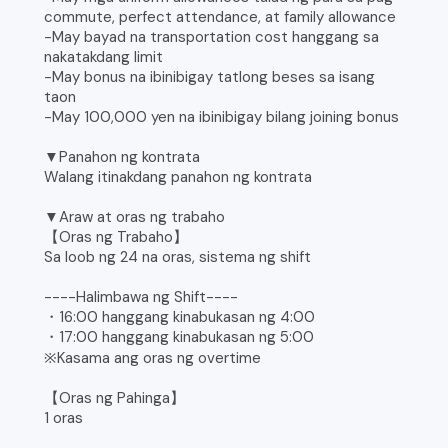
commute, perfect attendance, at family allowance
-May bayad na transportation cost hanggang sa
nakatakdang limit
-May bonus na ibinibigay tatlong beses sa isang
taon
-May 100,000 yen na ibinibigay bilang joining bonus
▼Panahon ng kontrata
Walang itinakdang panahon ng kontrata
▼Araw at oras ng trabaho
【Oras ng Trabaho】
Sa loob ng 24 na oras, sistema ng shift
----Halimbawa ng Shift----
・16:00 hanggang kinabukasan ng 4:00
・17:00 hanggang kinabukasan ng 5:00
※Kasama ang oras ng overtime
【Oras ng Pahinga】
1 oras