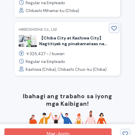
pagkakataon para sa pagtaas ng
Regular na Empleado
sahod
Chibashi Mihama-ku (Chiba)
HIKKOSHISHA Co., Ltd.
【Chiba City at Kashiwa City】
Nagtitiyak ng pinakamataas na
buwanang sahod na 370,000 yen!
325,427
￥
~ /
buwan
May pasalubong na pera sa
pagpasok! Naghahanap ng mga
Regular na Empleado
tauhan para sa suporta sa paglipat.
Kashiwa (Chiba), Chibashi Chuo-ku (Chiba)
Ibahagi ang trabaho sa iyong
mga Kaibigan!
Mag-Apply