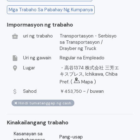
Mga Trabaho Sa Pabahay Ng Kumpanya
Impormasyon ng trabaho
business_center
uri ng trabaho
Transportasyon・Serbisyo
sa Transportasyon /
Drayber ng Truck
insert_drive_file
Uri ng gawain
Regular na Empleado
location_on
Lugar
・高谷1374 株式会社 三芳エ
キスプレス, Ichikawa, Chiba
Pref. (
Mapa
)
attach_money
Sahod
￥
~ /
buwan
453,750
❌ Hindi tumatanggap ng cash
Kinakailangang trabaho
Kasanayan sa
Pang-usap
paghahapones