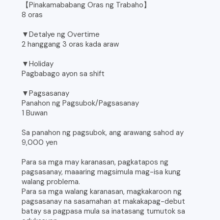
【Pinakamababang Oras ng Trabaho】
8 oras
▼Detalye ng Overtime
2 hanggang 3 oras kada araw
▼Holiday
Pagbabago ayon sa shift
▼Pagsasanay
Panahon ng Pagsubok/Pagsasanay
1 Buwan
Sa panahon ng pagsubok, ang arawang sahod ay
9,000 yen
Para sa mga may karanasan, pagkatapos ng
pagsasanay, maaaring magsimula mag-isa kung
walang problema.
Para sa mga walang karanasan, magkakaroon ng
pagsasanay na sasamahan at makakapag-debut
batay sa pagpasa mula sa inatasang tumutok sa