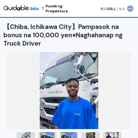
Pumili ng
language
求人掲載はこちら
Prepektura
【Chiba, Ichikawa City】Pampasok na
bonus na 100,000 yen⭐︎Naghahanap ng
Truck Driver