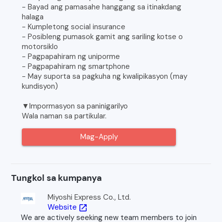
- Bayad ang pamasahe hanggang sa itinakdang
halaga
- Kumpletong social insurance
- Posibleng pumasok gamit ang sariling kotse o
motorsiklo
- Pagpapahiram ng uniporme
- Pagpapahiram ng smartphone
- May suporta sa pagkuha ng kwalipikasyon (may
kundisyon)
▼Impormasyon sa paninigarilyo
Wala naman sa partikular.
Mag-Apply
Tungkol sa kumpanya
Miyoshi Express Co., Ltd.
Website
open_in_new
We are actively seeking new team members to join