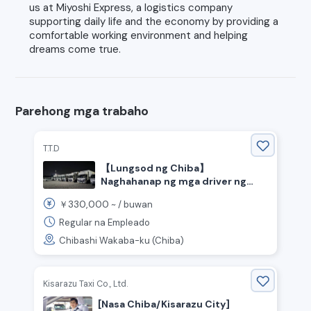
us at Miyoshi Express, a logistics company
supporting daily life and the economy by providing a
comfortable working environment and helping
dreams come true.
Parehong mga trabaho
T.T.D
【Lungsod ng Chiba】
Naghahanap ng mga driver ng
mid-size na truck para sa gabi!
330,000
￥
~ /
buwan
Walang karanasan, malugod na
tinatanggap!
Regular na Empleado
Chibashi Wakaba-ku (Chiba)
Kisarazu Taxi Co., Ltd.
[Nasa Chiba/Kisarazu City]