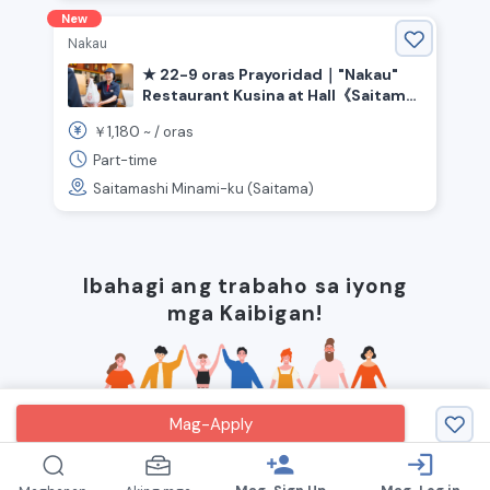
New
Nakau
★ 22-9 oras Prayoridad｜"Nakau"
Restaurant Kusina at Hall《Saitama
Prefecture, Lungsod ng Saitama
1,180
￥
~ /
oras
Minami-ku, Musashi Urawa
Station》
Part-time
Saitamashi Minami-ku (Saitama)
Ibahagi ang trabaho sa iyong
mga Kaibigan!
Mag-Apply
person_add
login