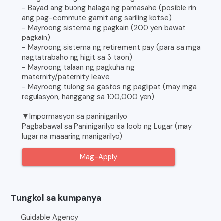
- Bayad ang buong halaga ng pamasahe (posible rin
ang pag-commute gamit ang sariling kotse)
- Mayroong sistema ng pagkain (200 yen bawat
pagkain)
- Mayroong sistema ng retirement pay (para sa mga
nagtatrabaho ng higit sa 3 taon)
- Mayroong talaan ng pagkuha ng
maternity/paternity leave
- Mayroong tulong sa gastos ng paglipat (may mga
regulasyon, hanggang sa 100,000 yen)
▼Impormasyon sa paninigarilyo
Pagbabawal sa Paninigarilyo sa loob ng Lugar (may
lugar na maaaring manigarilyo)
Mag-Apply
Tungkol sa kumpanya
Guidable Agency