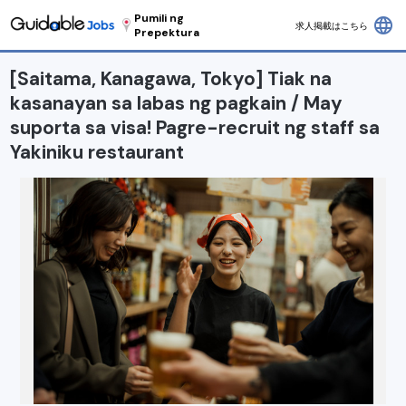
Pumili ng
language
求人掲載はこちら
Prepektura
[Saitama, Kanagawa, Tokyo] Tiak na
kasanayan sa labas ng pagkain / May
suporta sa visa! Pagre-recruit ng staff sa
Yakiniku restaurant