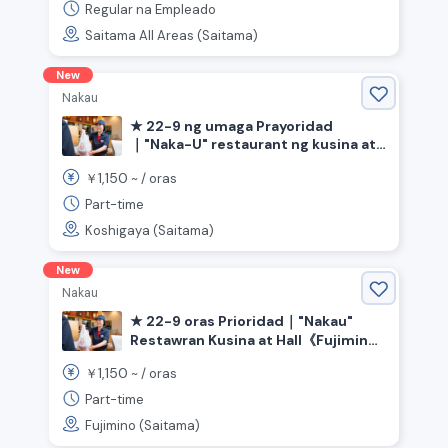
bonus ng dalawang beses sa isang
Regular na Empleado
taon, at may pagtaas ng sahod
Saitama All Areas (Saitama)
(Regular na empleyado)
New
Nakau
★ 22-9 ng umaga Prayoridad
｜"Naka-U" restaurant ng kusina at
hall 《Koshigaya City, Saitama
1,150
￥
~ /
oras
Prefecture, Sengendai Station》
Part-time
Koshigaya (Saitama)
New
Nakau
★ 22-9 oras Prioridad｜"Nakau"
Restawran Kusina at Hall《Fujimino-
shi, Saitama-ken, Estasyon ng
1,150
￥
~ /
oras
Kamifukuoka》
Part-time
Fujimino (Saitama)