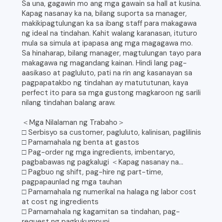
Sa una, gagawin mo ang mga gawain sa hall at kusina.
Kapag nasanay ka na, bilang suporta sa manager,
makikipagtulungan ka sa ibang staff para makagawa
ng ideal na tindahan. Kahit walang karanasan, ituturo
mula sa simula at ipapasa ang mga magagawa mo.
Sa hinaharap, bilang manager, magtulungan tayo para
makagawa ng magandang kainan. Hindi lang pag-
aasikaso at pagluluto, pati na rin ang kasanayan sa
pagpapatakbo ng tindahan ay matututunan, kaya
perfect ito para sa mga gustong magkaroon ng sarili
nilang tindahan balang araw.
＜Mga Nilalaman ng Trabaho＞
□ Serbisyo sa customer, pagluluto, kalinisan, paglilinis
□ Pamamahala ng benta at gastos
□ Pag-order ng mga ingredients, imbentaryo,
pagbabawas ng pagkalugi ＜Kapag nasanay na…
□ Pagbuo ng shift, pag-hire ng part-time,
pagpapaunlad ng mga tauhan
□ Pamamahala ng numerikal na halaga ng labor cost
at cost ng ingredients
□ Pamamahala ng kagamitan sa tindahan, pag-
request ng pagkukumpuni