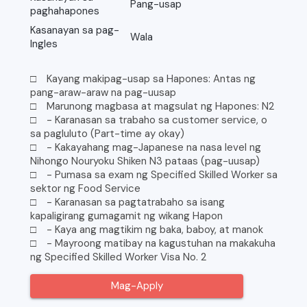
Pang-usap
paghahapones
Kasanayan sa pag-
Wala
Ingles
□ Kayang makipag-usap sa Hapones: Antas ng
pang-araw-araw na pag-uusap
□ Marunong magbasa at magsulat ng Hapones: N2
□ - Karanasan sa trabaho sa customer service, o
sa pagluluto (Part-time ay okay)
□ - Kakayahang mag-Japanese na nasa level ng
Nihongo Nouryoku Shiken N3 pataas (pag-uusap)
□ - Pumasa sa exam ng Specified Skilled Worker sa
sektor ng Food Service
□ - Karanasan sa pagtatrabaho sa isang
kapaligirang gumagamit ng wikang Hapon
□ - Kaya ang magtikim ng baka, baboy, at manok
□ - Mayroong matibay na kagustuhan na makakuha
ng Specified Skilled Worker Visa No. 2
Mag-Apply