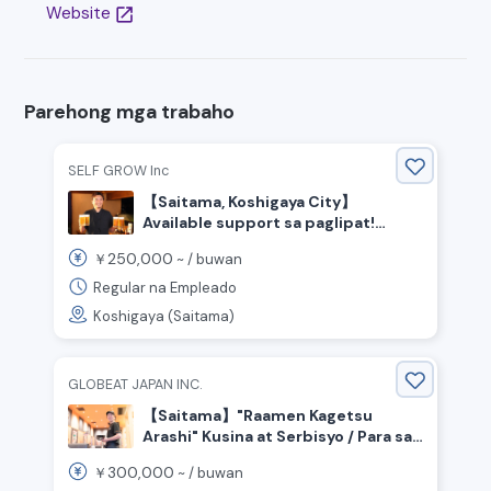
Website
open_in_new
Parehong mga trabaho
SELF GROW Inc
【Saitama, Koshigaya City】
Available support sa paglipat!
Naghahanap ng staff para sa ramen
250,000
￥
~ /
buwan
shop! Partikular na kasanayan
(panlabas na pagkain).
Regular na Empleado
Koshigaya (Saitama)
GLOBEAT JAPAN INC.
【Saitama】"Raamen Kagetsu
Arashi" Kusina at Serbisyo / Para sa
may karanasan buwanang sahod na
300,000
￥
~ /
buwan
300,000 yen pataas, binibigyan ng