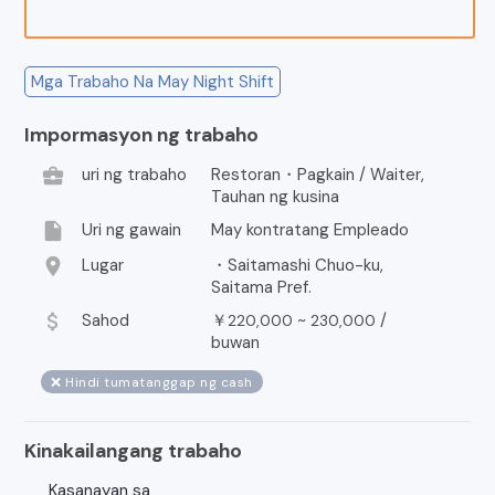
Mga Trabaho Na May Night Shift
Impormasyon ng trabaho
business_center
uri ng trabaho
Restoran・Pagkain / Waiter,
Tauhan ng kusina
insert_drive_file
Uri ng gawain
May kontratang Empleado
location_on
Lugar
・Saitamashi Chuo-ku,
Saitama Pref.
attach_money
Sahod
￥
~
/
220,000
230,000
buwan
❌ Hindi tumatanggap ng cash
Kinakailangang trabaho
Kasanayan sa