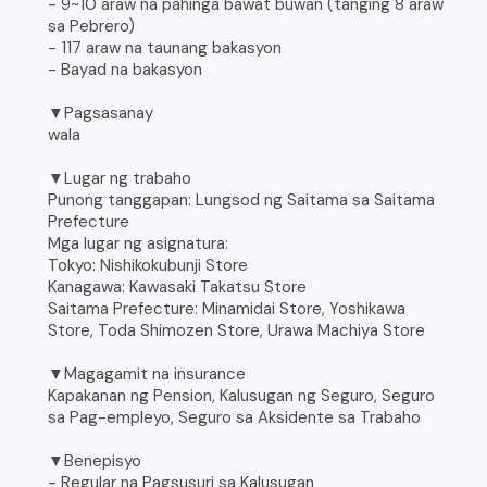
- 9~10 araw na pahinga bawat buwan (tanging 8 araw
sa Pebrero)
- 117 araw na taunang bakasyon
- Bayad na bakasyon
▼Pagsasanay
wala
▼Lugar ng trabaho
Punong tanggapan: Lungsod ng Saitama sa Saitama
Prefecture
Mga lugar ng asignatura:
Tokyo: Nishikokubunji Store
Kanagawa: Kawasaki Takatsu Store
Saitama Prefecture: Minamidai Store, Yoshikawa
Store, Toda Shimozen Store, Urawa Machiya Store
▼Magagamit na insurance
Kapakanan ng Pension, Kalusugan ng Seguro, Seguro
sa Pag-empleyo, Seguro sa Aksidente sa Trabaho
▼Benepisyo
- Regular na Pagsusuri sa Kalusugan