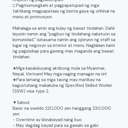
□ Pagmumungkahi at pagpapatupad ng mga
taktikang magpapataas ng benta gaya ng orihinal na
menu at promosyon
Mahalaga sa amin ang kulay ng bawat tindahan. Dahil
layunin namin ang "pagbuo ng tindahang nakatuon sa
komunidad," isinasama namin ang opinyon ng staff sa
lugar ng negosyo sa interior at menu. Naglalaan kami
ng pagsisikap para gawing mas maganda ang bawat
tindahan.
★Mga kasalukuyang aktibong mula sa Myanmar,
Nepal, Vietnam! May mga naging manager na rin!
★Para lamang sa mga taong may matibay na
kagustuhang makakuha ng Specified Skilled Worker
(SSW) visa type 2.
▼Sahod
Basic na sweldo 220,000 yen hanggang 230,000
yen
- Overtime ay ibinabayad nang buo
- May dagdag bayad para sa gawain sa gabi