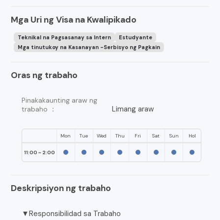
Mga Uri ng Visa na Kwalipikado
Teknikal na Pagsasanay sa Intern
Estudyante
Mga tinutukoy na Kasanayan -Serbisyo ng Pagkain
Oras ng trabaho
Pinakakaunting araw ng
Limang araw
trabaho ：
Mon
Tue
Wed
Thu
Fri
Sat
Sun
Hol
11:00 ~ 2:00
Deskripsiyon ng trabaho
▼Responsibilidad sa Trabaho