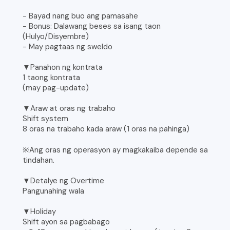
- Bayad nang buo ang pamasahe
- Bonus: Dalawang beses sa isang taon
(Hulyo/Disyembre)
- May pagtaas ng sweldo
▼Panahon ng kontrata
1 taong kontrata
(may pag-update)
▼Araw at oras ng trabaho
Shift system
8 oras na trabaho kada araw (1 oras na pahinga)
※Ang oras ng operasyon ay magkakaiba depende sa
tindahan.
▼Detalye ng Overtime
Pangunahing wala
▼Holiday
Shift ayon sa pagbabago