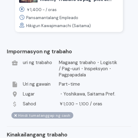
pag-replenish ng mga produkto ng
1,400
￥
~ /
oras
convenience store.
Pansamantalang Empleado
Hikigun Kawajimamachi (Saitama)
Impormasyon ng trabaho
business_center
uri ng trabaho
Magaang trabaho・Logistik
/ Pag-uuri・Inspeksyon・
Pagpapadala
insert_drive_file
Uri ng gawain
Part-time
location_on
Lugar
・Yoshikawa, Saitama Pref.
attach_money
Sahod
￥
~
/
oras
1,030
1,100
❌ Hindi tumatanggap ng cash
Kinakailangang trabaho