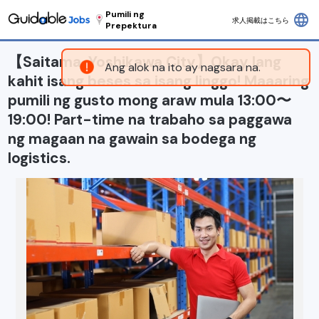
Pumili ng
language
求人掲載はこちら
Prepektura
【Saitama, Yoshikawa City】Okay lang
Ang alok na ito ay nagsara na.
kahit isang beses sa isang linggo! Maaaring
pumili ng gusto mong araw mula 13:00〜
19:00! Part-time na trabaho sa paggawa
ng magaan na gawain sa bodega ng
logistics.