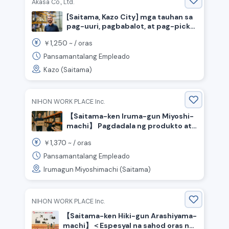
Akasa Co., Ltd.
[Saitama, Kazo City] mga tauhan sa
pag-uuri, pagbabalot, at pag-pick
na may flexible na shift
1,250
￥
~ /
oras
Pansamantalang Empleado
Kazo (Saitama)
NIHON WORK PLACE Inc.
【Saitama-ken Iruma-gun Miyoshi-
machi】 Pagdadala ng produkto at
bahagi ng pakete / 1370 yen kada
1,370
￥
~ /
oras
oras / Day shift
Pansamantalang Empleado
Irumagun Miyoshimachi (Saitama)
NIHON WORK PLACE Inc.
【Saitama-ken Hiki-gun Arashiyama-
machi】＜Espesyal na sahod oras ng