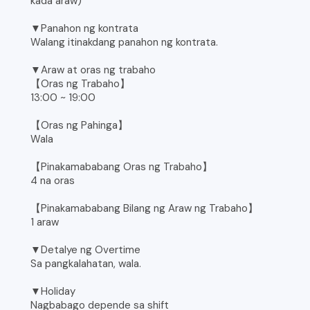
kada araw)
▼Panahon ng kontrata
Walang itinakdang panahon ng kontrata.
▼Araw at oras ng trabaho
【Oras ng Trabaho】
13:00 ~ 19:00
【Oras ng Pahinga】
Wala
【Pinakamababang Oras ng Trabaho】
4 na oras
【Pinakamababang Bilang ng Araw ng Trabaho】
1 araw
▼Detalye ng Overtime
Sa pangkalahatan, wala.
▼Holiday
Nagbabago depende sa shift