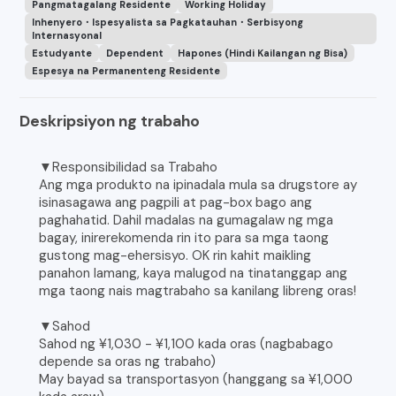
Pangmatagalang Residente
Working Holiday
Inhenyero・Ispesyalista sa Pagkatauhan・Serbisyong
Internasyonal
Estudyante
Dependent
Hapones (Hindi Kailangan ng Bisa)
Espesya na Permanenteng Residente
Deskripsiyon ng trabaho
▼Responsibilidad sa Trabaho
Ang mga produkto na ipinadala mula sa drugstore ay
isinasagawa ang pagpili at pag-box bago ang
paghahatid. Dahil madalas na gumagalaw ng mga
bagay, inirerekomenda rin ito para sa mga taong
gustong mag-ehersisyo. OK rin kahit maikling
panahon lamang, kaya malugod na tinatanggap ang
mga taong nais magtrabaho sa kanilang libreng oras!
▼Sahod
Sahod ng ¥1,030 - ¥1,100 kada oras (nagbabago
depende sa oras ng trabaho)
May bayad sa transportasyon (hanggang sa ¥1,000