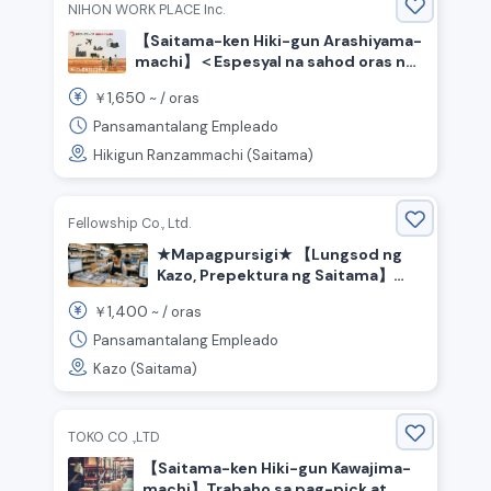
NIHON WORK PLACE Inc.
【Saitama-ken Hiki-gun Arashiyama-
machi】＜Espesyal na sahod oras ng
pagbabalik!＞Paggawa ng
1,650
￥
~ /
oras
inumin/Sahod kada oras na
¥1650/May palitan ng shift
Pansamantalang Empleado
Hikigun Ranzammachi (Saitama)
Fellowship Co., Ltd.
★Mapagpursigi★ 【Lungsod ng
Kazo, Prepektura ng Saitama】
May hatid-sundo! Kawani sa
1,400
￥
~ /
oras
magaan na trabaho sa tanyag na
pabrika ng mga trading card
Pansamantalang Empleado
Kazo (Saitama)
TOKO CO .,LTD
【Saitama-ken Hiki-gun Kawajima-
machi】Trabaho sa pag-pick at