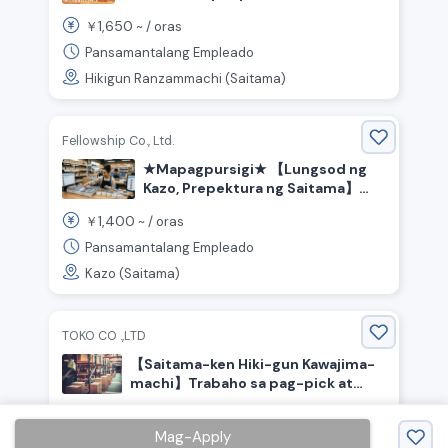
pagbabalik!＞Paggawa ng
1,650
￥
~ /
oras
inumin/Sahod kada oras na
¥1650/May palitan ng shift
Pansamantalang Empleado
Hikigun Ranzammachi (Saitama)
Fellowship Co., Ltd.
★Mapagpursigi★ 【Lungsod ng
Kazo, Prepektura ng Saitama】
May hatid-sundo! Kawani sa
1,400
￥
~ /
oras
magaan na trabaho sa tanyag na
pabrika ng mga trading card
Pansamantalang Empleado
Kazo (Saitama)
TOKO CO .,LTD
【Saitama-ken Hiki-gun Kawajima-
machi】Trabaho sa pag-pick at
pag-replenish ng mga produkto ng
1,400
￥
~ /
oras
convenience store.
Mag-Apply
Pansamantalang Empleado