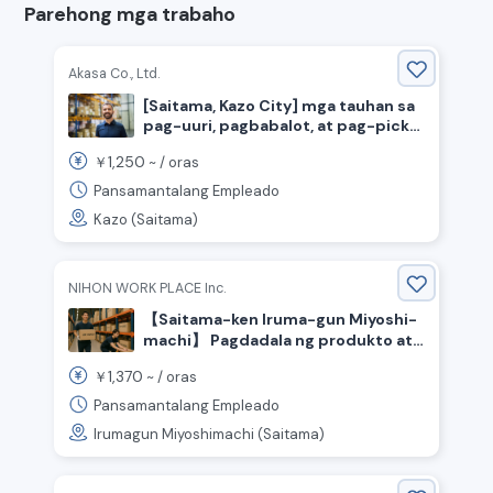
Parehong mga trabaho
Akasa Co., Ltd.
[Saitama, Kazo City] mga tauhan sa
pag-uuri, pagbabalot, at pag-pick
na may flexible na shift
1,250
￥
~ /
oras
Pansamantalang Empleado
Kazo (Saitama)
NIHON WORK PLACE Inc.
【Saitama-ken Iruma-gun Miyoshi-
machi】 Pagdadala ng produkto at
bahagi ng pakete / 1370 yen kada
1,370
￥
~ /
oras
oras / Day shift
Pansamantalang Empleado
Irumagun Miyoshimachi (Saitama)