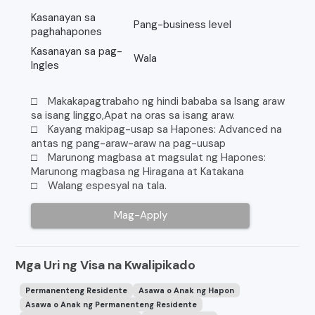
Kasanayan sa
Pang-business level
paghahapones
Kasanayan sa pag-
Wala
Ingles
□ Makakapagtrabaho ng hindi bababa sa Isang araw
sa isang linggo,Apat na oras sa isang araw.
□ Kayang makipag-usap sa Hapones: Advanced na
antas ng pang-araw-araw na pag-uusap
□ Marunong magbasa at magsulat ng Hapones:
Marunong magbasa ng Hiragana at Katakana
□ Walang espesyal na tala.
Mag-Apply
Mga Uri ng Visa na Kwalipikado
Permanenteng Residente
Asawa o Anak ng Hapon
Asawa o Anak ng Permanenteng Residente