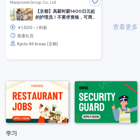
ManpowerGroup Co., Ltd.
【京都】高薪时薪1400日元起
的护理员！不要求资格，可周薪
结算
查看更多
che
1,500
￥
~ /
时薪
派遣社员
Kyoto All Areas (京都)
学习