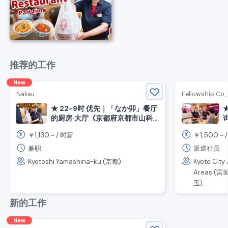
推荐的工作
New
Nakau
Fellowship Co., 
★ 22-9时 优先｜「なか卯」餐厅
的厨房·大厅《京都府京都市山科
区，山科站》
1,130
1,500
￥
~ /
时薪
￥
~ 
兼职
派遣社员
Kyotoshi Yamashina-ku (京都)
Kyoto City 
Areas (宮城)
玉), ....
新的工作
New