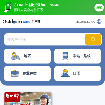
在LINE上连接并添加Guidable
继续
招聘人员会与您联系
language
京都
求人掲載はこちら
地区
车站・路线
职业种类
日语