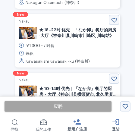
Nakagun Oisomachi (神奈川)
New
Nakau
★ 18-22时 优先｜「なか卯」餐厅的厨房
·大厅《神奈川县川崎市川崎区, 川崎站》
1,300
￥
~ /
时薪
兼职
Kawasakishi Kawasaki-ku (神奈川)
New
Nakau
★ 10-14时 优先｜「なか卯」餐厅的厨
房・大厅《神奈川县横须贺市, 北久里滨
站》
1,250
￥
~ /
时薪
应聘
兼职
Yokosuka (神奈川)
person_add
login
新用户注册
登陆
寻找
我的工作