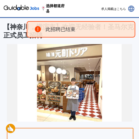
选择都道府
language
求人掲載はこちら
县
【神奈川，横滨市】欢迎无经验者！圣马尔克
此招聘已结束
正式员工招聘