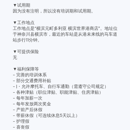
▼试用期
因为没有注明，所以没有培训期和试用期。
▼工作地点
工作地点是“横滨元町多利亚 横滨世界港商店”。地址位
于神奈川县横滨市，最近的车站是从港未来线的马车道
站步行11分钟。
▼可提供保险
无
▼福利保障等
- 完善的培训体系
- 部分交通费用补贴
- |・允许摩托车、自行车通勤（需遵守公司规定）
- 各种津贴（职位津贴、职能津贴、住房津贴）
- 每年加薪一次
- 每年发放两次奖金
- 产前产后休假
- 带薪休假（可连续休息5天以上）
- 护理假
- 喜丧假