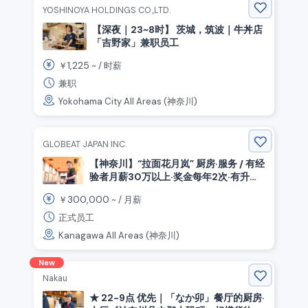
YOSHINOYA HOLDINGS CO.,LTD.
【深夜｜23~8时】 茨城，筑波｜牛丼店
「吉野家」兼职员工
1,225
￥
~ /
时薪
兼职
Yokohama City All Areas (神奈川)
GLOBEAT JAPAN INC.
【神奈川】“拉面花月岚” 厨房·服务 / 有经
验者月薪30万以上·奖金每年2次·有升职
机会（正式员工）
300,000
￥
~ /
月薪
正式员工
Kanagawa All Areas (神奈川)
New
Nakau
★ 22-9点 优先｜「なか卯」餐厅的厨房·