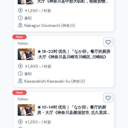
大厅《神奈川县中郡大矶町，相模货物
站》
1,250
￥
~ /
时薪
兼职
Nakagun Oisomachi (神奈川)
New
Nakau
★ 18-22时 优先｜「なか卯」餐厅的厨房
·大厅《神奈川县川崎市川崎区, 川崎站》
1,300
￥
~ /
时薪
兼职
Kawasakishi Kawasaki-ku (神奈川)
New
Nakau
★ 10-14时 优先｜「なか卯」餐厅的厨
房・大厅《神奈川县横须贺市, 北久里滨
站》
1,250
￥
~ /
时薪