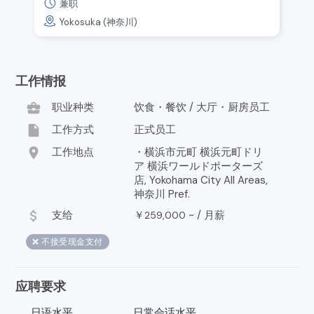
兼职
Yokosuka (神奈川)
工作情报
business_center
职业种类
饮食・餐饮 / 大厅・厨房员工
insert_drive_file
工作方式
正式员工
location_on
工作地点
・横浜市元町 横浜元町ドリ
ア 横浜ワールドポーターズ
店, Yokohama City All Areas,
神奈川 Pref.
attach_money
支给
￥
~ /
月薪
259,000
❌ 不接受现金支付
应聘要求
日语水平
日常会话水平