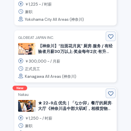
1,225
￥
~ /
时薪
兼职
Yokohama City All Areas (神奈川)
GLOBEAT JAPAN INC.
【神奈川】“拉面花月岚” 厨房·服务 / 有经
验者月薪30万以上·奖金每年2次·有升职
机会（正式员工）
300,000
￥
~ /
月薪
正式员工
Kanagawa All Areas (神奈川)
New
Nakau
★ 22-9点 优先｜「なか卯」餐厅的厨房·
大厅《神奈川县中郡大矶町，相模货物
站》
1,250
￥
~ /
时薪
兼职