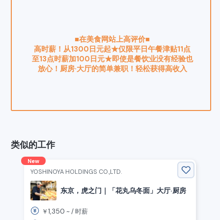
■在美食网站上高评价■
高时薪！从1300日元起★仅限平日午餐津贴11点
至13点时薪加100日元★即使是餐饮业没有经验也
放心！厨房·大厅的简单兼职！轻松获得高收入
类似的工作
New
YOSHINOYA HOLDINGS CO.,LTD.
东京，虎之门｜「花丸乌冬面」大厅·厨房
1,350
￥
~ /
时薪