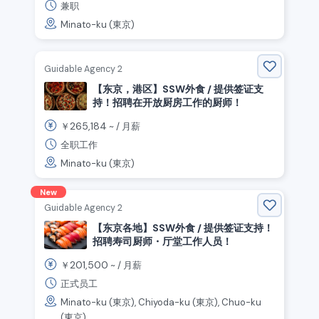
兼职
Minato-ku (東京)
Guidable Agency 2
【东京，港区】SSW外食 / 提供签证支
持！招聘在开放厨房工作的厨师！
265,184
￥
~ /
月薪
全职工作
Minato-ku (東京)
New
Guidable Agency 2
【东京各地】SSW外食 / 提供签证支持！
招聘寿司厨师・厅堂工作人员！
201,500
￥
~ /
月薪
正式员工
Minato-ku (東京), Chiyoda-ku (東京), Chuo-ku
(東京), ....