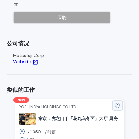
无
应聘
公司情况
Matsufuji Corp
Website
open_in_new
类似的工作
New
YOSHINOYA HOLDINGS CO.,LTD.
东京，虎之门｜「花丸乌冬面」大厅·厨房
1,350
￥
~ /
时薪