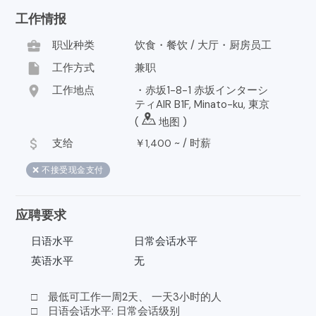
工作情报
business_center
职业种类
饮食・餐饮 / 大厅・厨房员工
insert_drive_file
工作方式
兼职
location_on
工作地点
・赤坂1-8-1 赤坂インターシ
ティAIR B1F, Minato-ku, 東京
(
地图
)
attach_money
支给
￥
~ /
时薪
1,400
❌ 不接受现金支付
应聘要求
日语水平
日常会话水平
英语水平
无
□ 最低可工作一周2天、 一天3小时的人
□ 日语会话水平: 日常会话级别