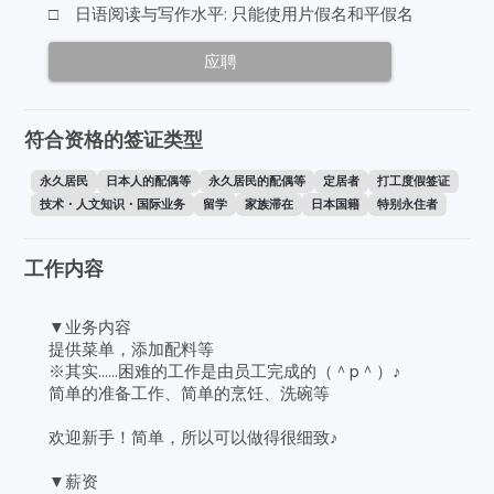
□ 日语阅读与写作水平: 只能使用片假名和平假名
应聘
符合资格的签证类型
永久居民
日本人的配偶等
永久居民的配偶等
定居者
打工度假签证
技术・人文知识・国际业务
留学
家族滞在
日本国籍
特别永住者
工作内容
▼业务内容
提供菜单，添加配料等
※其实......困难的工作是由员工完成的（＾p＾）♪
简单的准备工作、简单的烹饪、洗碗等
欢迎新手！简单，所以可以做得很细致♪
▼薪资