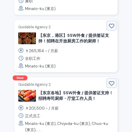
兼职
Minato-ku (東京)
Guidable Agency 2
【东京，港区】SSW外食 / 提供签证支
持！招聘在开放厨房工作的厨师！
265,184
￥
~ /
月薪
全职工作
Minato-ku (東京)
New
Guidable Agency 2
【东京各地】SSW外食 / 提供签证支持！
招聘寿司厨师・厅堂工作人员！
201,500
￥
~ /
月薪
正式员工
Minato-ku (東京), Chiyoda-ku (東京), Chuo-ku
(東京), ....