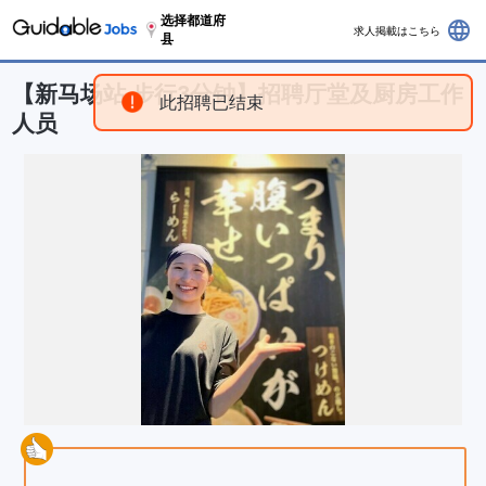
选择都道府
language
求人掲載はこちら
县
【新马场站 步行3分钟】招聘厅堂及厨房工作
此招聘已结束
人员