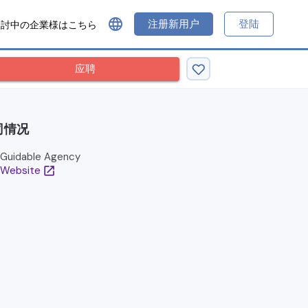
language
注册新用户
登陆
検討中の企業様はこちら
应聘
司情况
Guidable Agency
Website
open_in_new