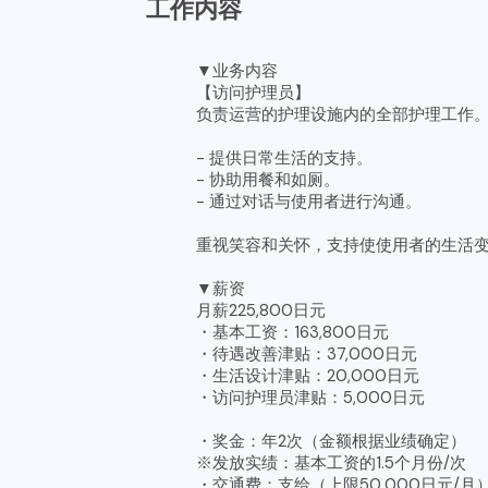
工作内容
▼业务内容
【访问护理员】
负责运营的护理设施内的全部护理工作
- 提供日常生活的支持。
- 协助用餐和如厕。
- 通过对话与使用者进行沟通。
重视笑容和关怀，支持使使用者的生活
▼薪资
月薪225,800日元
・基本工资：163,800日元
・待遇改善津贴：37,000日元
・生活设计津贴：20,000日元
・访问护理员津贴：5,000日元
・奖金：年2次（金额根据业绩确定）
※发放实绩：基本工资的1.5个月份/次
・交通费：支给（上限50,000日元/