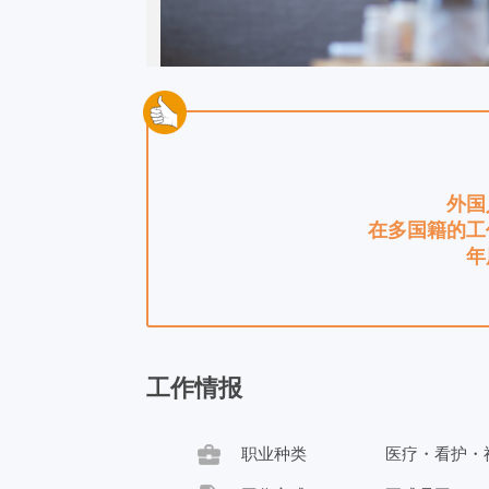
外国
在多国籍的工
年
工作情报
business_center
职业种类
医疗・看护・福