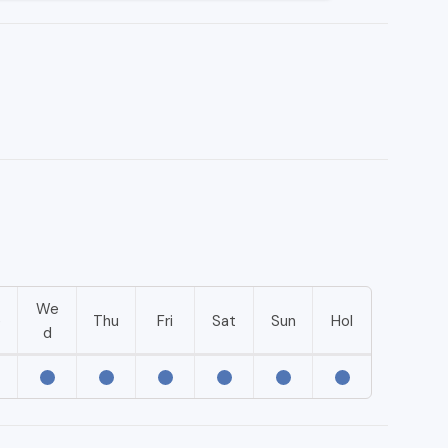
We
e
Thu
Fri
Sat
Sun
Hol
d