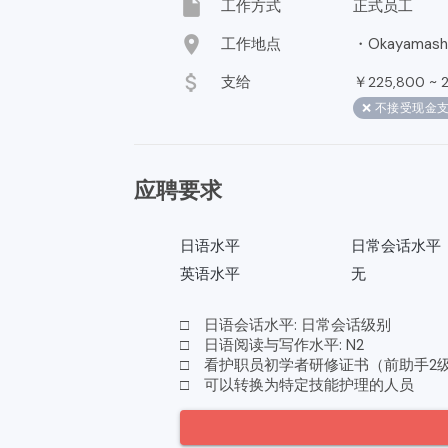
insert_drive_file
工作方式
正式员工
location_on
工作地点
・Okayamashi 
attach_money
支给
￥
~
225,800
❌ 不接受现金
应聘要求
日语水平
日常会话水平
英语水平
无
□ 日语会话水平: 日常会话级别
□ 日语阅读与写作水平: N2
□ 看护职员初学者研修证书（前助手2
□ 可以转换为特定技能护理的人员