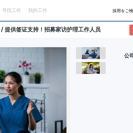
寻找工作
我的工作
採用をご
/ 提供签证支持！招募家访护理工作人员
公