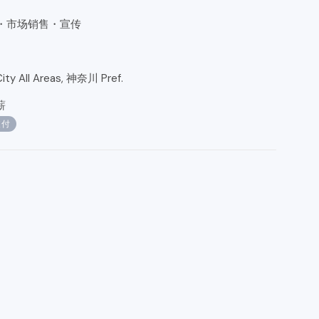
划・市场销售・宣传
ty All Areas, 神奈川 Pref.
薪
支付