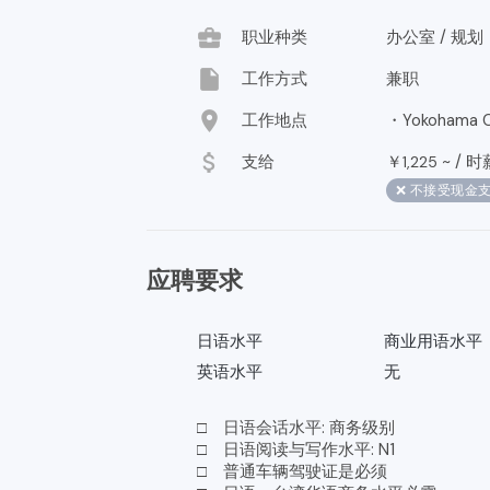
business_center
职业种类
办公室 / 规
insert_drive_file
工作方式
兼职
location_on
工作地点
・Yokohama Ci
attach_money
支给
￥
~ /
时
1,225
❌ 不接受现金
应聘要求
日语水平
商业用语水平
英语水平
无
□ 日语会话水平: 商务级别
□ 日语阅读与写作水平: N1
□ 普通车辆驾驶证是必须