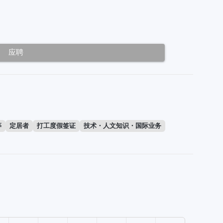
应聘
等
定居者
打工度假签证
技术・人文知识・国际业务