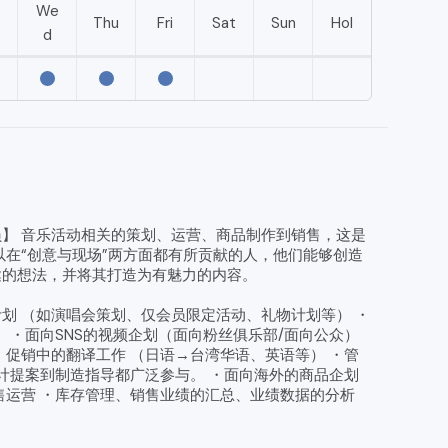
We
e
Thu
Fri
Sat
Sun
Hol
d
】 音乐活动相关的策划、运营、商品制作到销售，这是
以在“创意与现场”两方面都有所贡献的人，他们能够创造
达的想法，并将其打造为有魅力的内容。
划 （如演唱会策划、仅会员限定活动、礼物计划等） ・
 ・面向SNS的视频企划（面向粉丝俱乐部/面向公众）
・促销中的翻译工作 （日语→台湾华语、英语等） ・管
设计提案到制造指导都广泛参与。 ・面向海外的商品企划
售运营 ・库存管理、销售业绩的汇总、业绩数据的分析