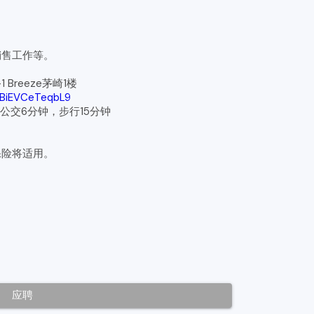
销售工作等。
Breeze茅崎1楼
fFBiEVCeTeqbL9
公交6分钟，步行15分钟
保险将适用。
应聘