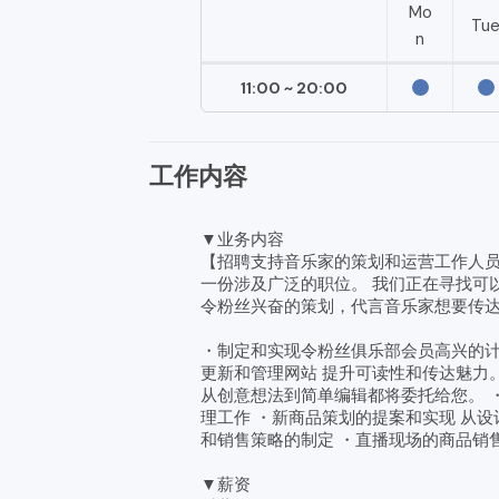
Mo
Tu
n
11:00 ~ 20:00
工作内容
▼业务内容
【招聘支持音乐家的策划和运营工作人员
一份涉及广泛的职位。 我们正在寻找可
令粉丝兴奋的策划，代言音乐家想要传
・制定和实现令粉丝俱乐部会员高兴的计
更新和管理网站 提升可读性和传达魅力。
从创意想法到简单编辑都将委托给您。 
理工作 ・新商品策划的提案和实现 从
和销售策略的制定 ・直播现场的商品销
▼薪资