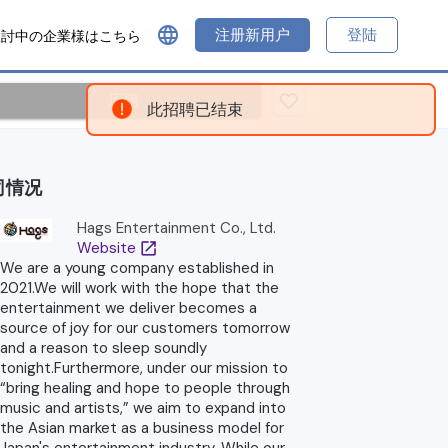
language
注册新用户
登陆
検討中の企業様はこちら
应聘
此招聘已结束
司情况
Hags Entertainment Co., Ltd.
Website
open_in_new
We are a young company established in
2021.We will work with the hope that the
entertainment we deliver becomes a
source of joy for our customers tomorrow
and a reason to sleep soundly
tonight.Furthermore, under our mission to
“bring healing and hope to people through
music and artists,” we aim to expand into
the Asian market as a business model for