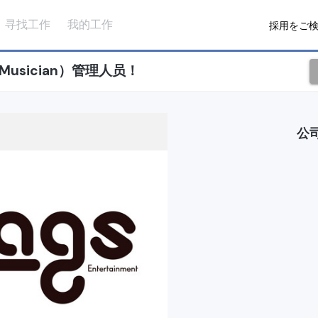
寻找工作
我的工作
採用をご
sician）管理人员！
公