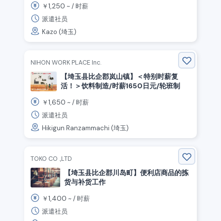
1,250
￥
~ /
时薪
派遣社员
Kazo (埼玉)
NIHON WORK PLACE Inc.
【埼玉县比企郡岚山镇】＜特别时薪复
活！＞饮料制造/时薪1650日元/轮班制
1,650
￥
~ /
时薪
派遣社员
Hikigun Ranzammachi (埼玉)
TOKO CO .,LTD
【埼玉县比企郡川岛町】便利店商品的拣
货与补货工作
1,400
￥
~ /
时薪
派遣社员