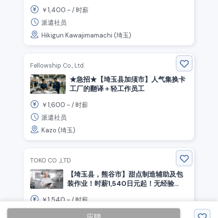
1,400
￥
~ /
时薪
派遣社员
Hikigun Kawajimamachi (埼玉)
Fellowship Co., Ltd.
★急招★【埼玉县加须市】人气集换卡
工厂的翻译＋轻工作员工
1,600
￥
~ /
时薪
派遣社员
Kazo (埼玉)
TOKO CO .,LTD
【埼玉县，熊谷市】甜点制造辅助及包
装作业！时薪1,540日元起！无经验
可！
1,540
￥
~ /
时薪
派遣社员
应聘