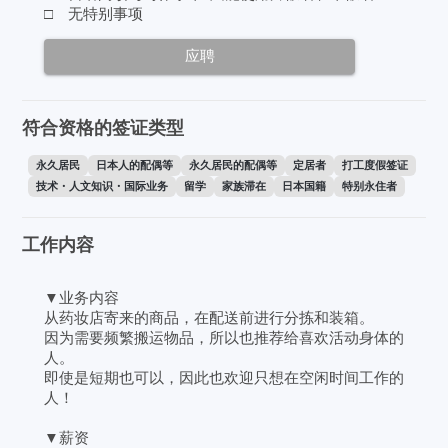
□ 无特别事项
应聘
符合资格的签证类型
永久居民
日本人的配偶等
永久居民的配偶等
定居者
打工度假签证
技术・人文知识・国际业务
留学
家族滞在
日本国籍
特别永住者
工作内容
▼业务内容
从药妆店寄来的商品，在配送前进行分拣和装箱。
因为需要频繁搬运物品，所以也推荐给喜欢活动身体的
人。
即使是短期也可以，因此也欢迎只想在空闲时间工作的
人！
▼薪资