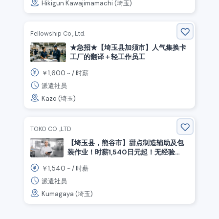
Hikigun Kawajimamachi (埼玉)
Fellowship Co., Ltd.
★急招★【埼玉县加须市】人气集换卡
工厂的翻译＋轻工作员工
1,600
￥
~ /
时薪
派遣社员
Kazo (埼玉)
TOKO CO .,LTD
【埼玉县，熊谷市】甜点制造辅助及包
装作业！时薪1,540日元起！无经验
可！
1,540
￥
~ /
时薪
派遣社员
Kumagaya (埼玉)