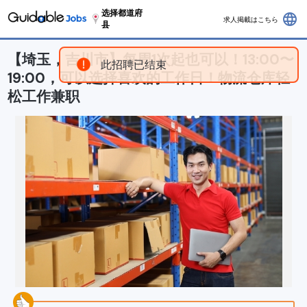
选择都道府
language
求人掲載はこちら
县
【埼玉，吉川市】每周1次起也可以！13:00〜
此招聘已结束
19:00，可以选择喜欢的工作日！物流仓库轻
松工作兼职