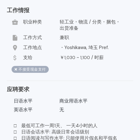
工作情报
business_center
职业种类
轻工业・物流 / 分类・捆包・
出货准备
insert_drive_file
工作方式
兼职
location_on
工作地点
・Yoshikawa, 埼玉 Pref.
attach_money
支给
￥
~
/
时薪
1,030
1,100
❌ 不接受现金支付
应聘要求
日语水平
商业用语水平
英语水平
无
□ 最低可工作一周1天、 一天4小时的人
□ 日语会话水平: 高级日常会话级别
□ 日语阅读与写作水平: 只能使用片假名和平假名