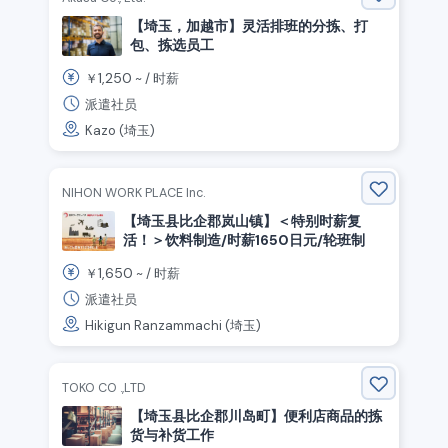
【埼玉，加越市】灵活排班的分拣、打
包、拣选员工
1,250
￥
~ /
时薪
派遣社员
Kazo (埼玉)
NIHON WORK PLACE Inc.
【埼玉县比企郡岚山镇】＜特别时薪复
活！＞饮料制造/时薪1650日元/轮班制
1,650
￥
~ /
时薪
派遣社员
Hikigun Ranzammachi (埼玉)
TOKO CO .,LTD
【埼玉县比企郡川岛町】便利店商品的拣
货与补货工作