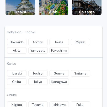
Osaka
Aichi
Saitama
Hokkaido・Tohoku
Hokkaido
Aomori
Iwate
Miyagi
Akita
Yamagata
Fukushima
Kanto
Ibaraki
Tochigi
Gunma
Saitama
Chiba
Tokyo
Kanagawa
Chubu
Niigata
Toyama
Ishikawa
Fukui