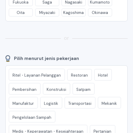
Fukuoka
Saga
Nagasaki
Kumamoto
Oita
Miyazaki
Kagoshima
Okinawa
or
Pilih menurut jenis pekerjaan
Ritel・Layanan Pelanggan
Restoran
Hotel
Pembersihan
Konstruksi
Satpam
Manufaktur
Logistik
Transportasi
Mekanik
Pengelolaan Sampah
Medis・Keperawatan・Kesejahteraan
Pertanian