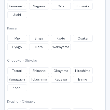
Yamanashi
Nagano
Gifu
Shizuoka
Aichi
Kansai
Mie
Shiga
Kyoto
Osaka
Hyogo
Nara
Wakayama
Chugoku・Shikoku
Tottori
Shimane
Okayama
Hiroshima
Yamaguchi
Tokushima
Kagawa
Ehime
Kochi
Kyushu・Okinawa