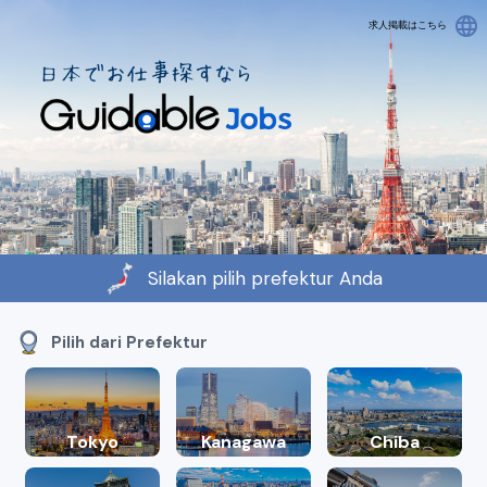
language
求人掲載はこちら
Silakan pilih prefektur Anda
Pilih dari Prefektur
Tokyo
Kanagawa
Chiba