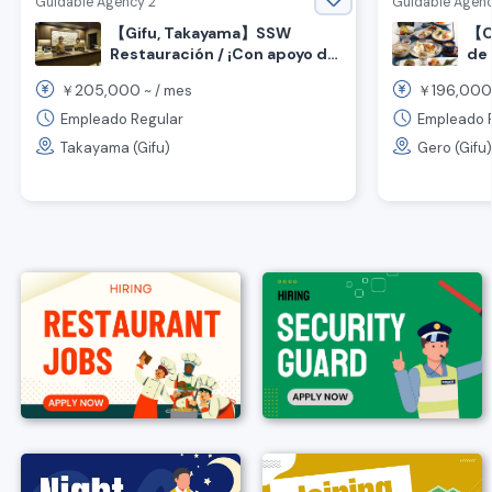
Guidable Agency 2
Guidable Agenc
【C
【Gifu, Takayama】SSW
de
Restauración / ¡Con apoyo de
visa! ¡Se busca personal de
par
205,000
196,000
￥
~ /
mes
￥
servicio!
Con
opo
Empleado Regular
Empleado 
la 
Takayama (Gifu)
Gero (Gifu)