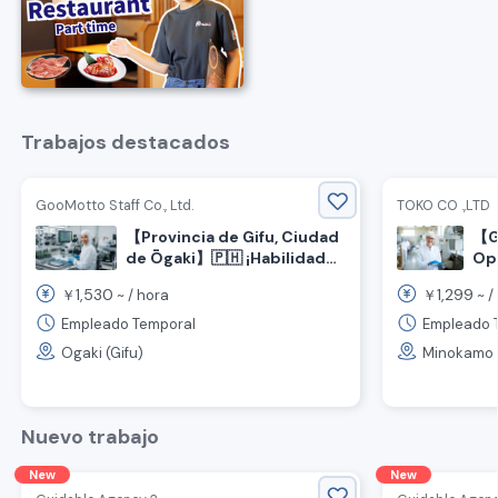
Trabajos destacados
GooMotto Staff Co., Ltd.
TOKO CO .,LTD
【Provincia de Gifu, Ciudad
【G
de Ōgaki】🇵🇭 ¡Habilidad
Ope
fáb
en tagalo e inglés! ¡Es
1,530
1,299
￥
~ /
hora
￥
~ /
posible un ingreso mensual
de 270,000 yenes! Se
Empleado Temporal
Empleado 
buscan intérprete y
Ogaki (Gifu)
Minokamo (
personal para inspección
visual◎
Nuevo trabajo
New
New