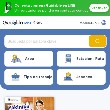
Conecta y agrega Guidable en LINE
Continuar
Un reclutador se pondrá en contacto contigo
language
Gifu
求人掲載はこちら
Area
Estacion . Ruta
Tipo de trabajo
Japones