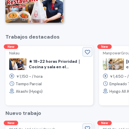
Trabajos destacados
New
New
Nakau
ManpowerGroup 
★ 18-22 horas Prioridad｜
[
c
Cocina y sala en el
1
restaurante
1,150
1,450
￥
~ /
hora
￥
~ 
n
"Nakau"《Prefectura de
s
Hyogo, Ciudad de Akashi,
Tiempo Parcial
Empleado 
Estación Nishieigashima》
Akashi (Hyogo)
Hyogo All 
Nuevo trabajo
New
New