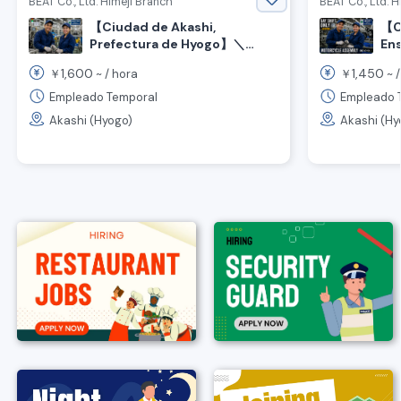
BEAT Co., Ltd. Himeji Branch
BEAT Co., Ltd. 
【Ciudad de Akashi,
【C
Prefectura de Hyogo】＼
En
¥18
¡Bienvenidos aquellos con
1,600
1,450
￥
~ /
hora
￥
~ 
par
certificaciones de amarre de
cargas y grúas!／Trabajo de
Empleado Temporal
Empleado 
ensamblaje, transporte y
Akashi (Hyogo)
Akashi (Hy
pintura