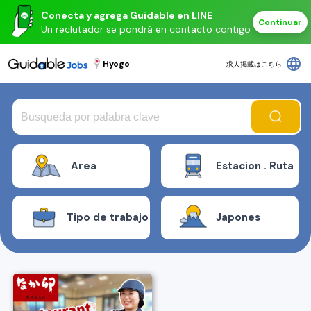
Conecta y agrega Guidable en LINE
Continuar
Un reclutador se pondrá en contacto contigo
language
Hyogo
求人掲載はこちら
Area
Estacion . Ruta
Tipo de trabajo
Japones