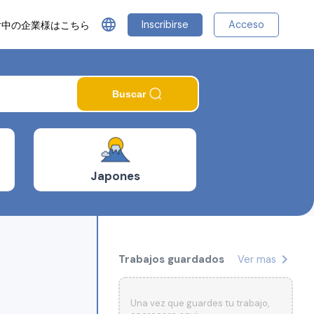
language
Inscribirse
Acceso
討中の企業様はこちら
Buscar
Japones
chevron_right
Trabajos guardados
Ver mas
Una vez que guardes tu trabajo,