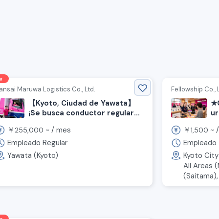
w
ansai Maruwa Logistics Co., Ltd.
Fellowship Co., 
【Kyoto, Ciudad de Yawata】
★
¡Se busca conductor regular
u
de camión de 4t y 10t!
ti
￥
~ /
mes
￥
~ 
255,000
1,500
¡Bonificación dos veces al año!
Ka
◆ Asistencia para obtener
Pe
Empleado Regular
Empleado 
licencia de camión mediano ◆
cl
Yawata (Kyoto)
Kyoto City
¡Bienvenidos conductores sin
c
All Areas 
experiencia!
(Saitama), .