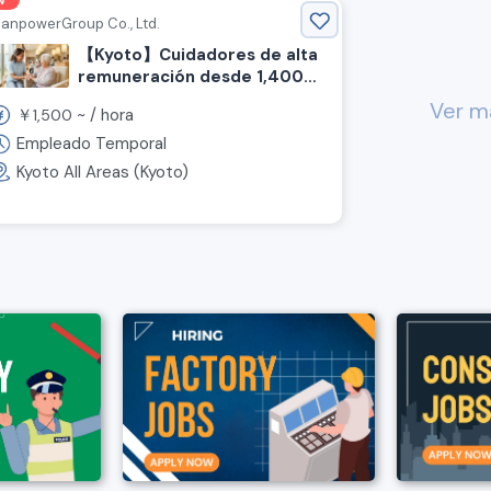
w
anpowerGroup Co., Ltd.
【Kyoto】Cuidadores de alta
remuneración desde 1,400
yenes por hora. No se
Ver m
￥
~ /
hora
1,500
necesita experiencia, pago
semanal OK.
Empleado Temporal
Kyoto All Areas (Kyoto)