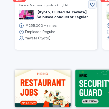
New
Ne
Kansai Maruwa Logistics Co., Ltd.
M
【Kyoto, Ciudad de Yawata】
¡Se busca conductor regular
de camión de 4t y 10t!
￥
~ /
mes
255,000
¡Bonificación dos veces al año!
◆ Asistencia para obtener
Empleado Regular
licencia de camión mediano ◆
Yawata (Kyoto)
¡Bienvenidos conductores sin
experiencia!