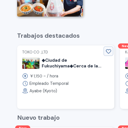
Trabajos destacados
Ne
TOKO CO .,LTD
K
◆Ciudad de
Fukuchiyama◆Cerca de la
estación◆Trabajo de inserción
￥
~ /
hora
1,150
de cucharas o bolsas en
dulces◆Turno diurno◆
Empleado Temporal
Ayabe (Kyoto)
Nuevo trabajo