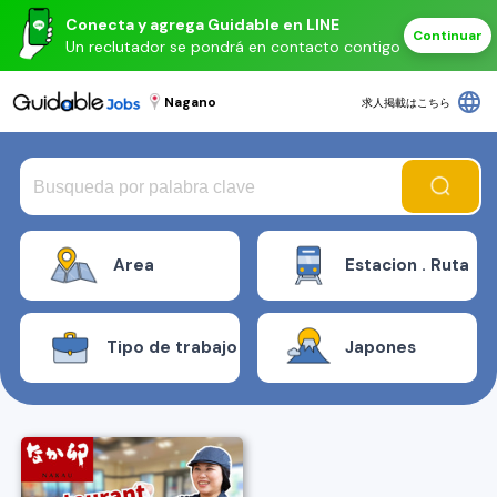
Conecta y agrega Guidable en LINE
Continuar
Un reclutador se pondrá en contacto contigo
language
Nagano
求人掲載はこちら
Area
Estacion . Ruta
Tipo de trabajo
Japones