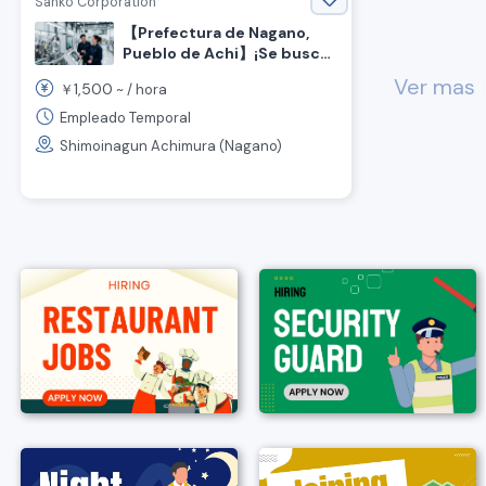
Sanko Corporation
【Prefectura de Nagano,
Pueblo de Achi】¡Se busca
operador de máquinas con
Ver mas
chevr
1,500
￥
~ /
hora
alto salario!
Empleado Temporal
Shimoinagun Achimura (Nagano)