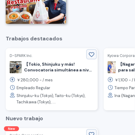
Trabajos destacados
D-SPARK Inc.
Kyowa Corpora
【Tokio, Shinjuku y más!
【Nagano
Convocatoria simultánea a nivel
para sal
nacional】 Se busca personal de
forma d
280,000
1,100
￥
~ /
mes
￥
~ /
cliente!
ventas para propuestas de
equipo de cocina para
Empleado Regular
Tiempo Par
restaurantes.
Shinjuku-ku (Tokyo), Taito-ku (Tokyo),
Ina (Nagan
Tachikawa (Tokyo), ....
Nuevo trabajo
New