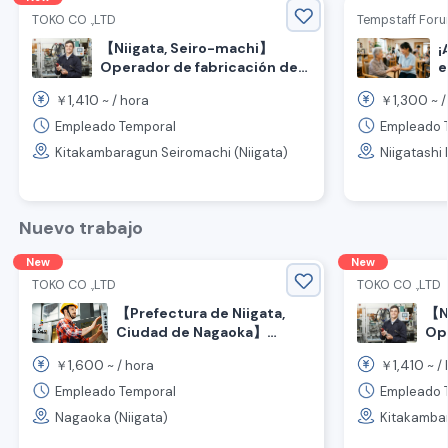
TOKO CO .,LTD
Tempstaff Foru
【Niigata, Seiro-machi】
¡
e
Operador de fabricación de
p
placas base sin experiencia
1,410
1,300
￥
~ /
hora
￥
~ 
s
bienvenida
i
Empleado Temporal
Empleado 
N
Kitakambaragun Seiromachi (Niigata)
Niigatashi
s
Nuevo trabajo
New
New
TOKO CO .,LTD
TOKO CO .,LTD
【Prefectura de Niigata,
【N
Ciudad de Nagaoka】
Ope
pla
¡Asistencia en el
1,600
1,410
￥
~ /
hora
￥
~ /
bi
procesamiento e
inspección de taladros!
Empleado Temporal
Empleado 
¡Trabajo de 4 días con 2
Nagaoka (Niigata)
Kitakambar
días de descanso! Alta
remuneración por hora de