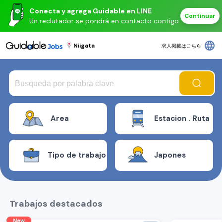
Conecta y agrega Guidable en LINE
Continuar
Un reclutador se pondrá en contacto contigo
language
Niigata
求人掲載はこちら
Area
Estacion . Ruta
Tipo de trabajo
Japones
Trabajos destacados
New