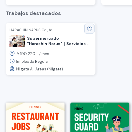
1,600 yenes a 2,000
yenes◆Hombres y mujeres
Trabajos destacados
participan activamente
HARASHIN NARUS Co.,ltd.
Supermercado
"Harashin·Narus"｜Servicios,
exhibición de productos,
190,220
￥
~ /
mes
fabricación de productos
(personal de planta
Empleado Regular
permanente)
Niigata All Areas (Niigata)