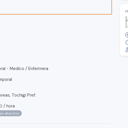
n
ral・Medico / Enfermera
mporal
reas, Tochigi Pref.
/
hora
00
en efectivo