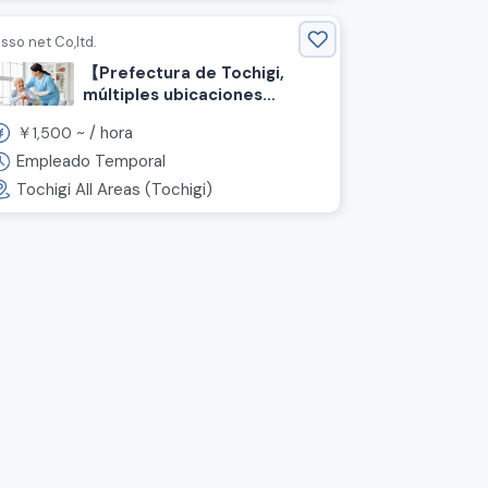
isso net Co,ltd.
【Prefectura de Tochigi,
múltiples ubicaciones
disponibles】¡Personal
￥
~ /
hora
1,500
extranjero activo! Se buscan
cuidadores con experiencia.
Empleado Temporal
Tochigi All Areas (Tochigi)