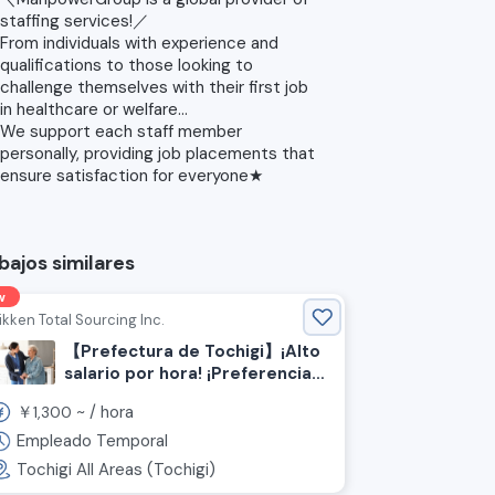
staffing services!／
From individuals with experience and
qualifications to those looking to
challenge themselves with their first job
in healthcare or welfare...
We support each staff member
personally, providing job placements that
ensure satisfaction for everyone★
bajos similares
w
ikken Total Sourcing Inc.
【Prefectura de Tochigi】¡Alto
salario por hora! ¡Preferencia
por personas con experiencia!
￥
~ /
hora
1,300
Se busca personal de cuidado.
Empleado Temporal
Tochigi All Areas (Tochigi)