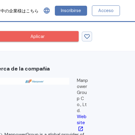
language
Inscribirse
Acceso
討中の企業様はこちら
Aplicar
rca de la compañia
Manp
ower
Grou
p C
o., Lt
d.
Web
site
open_in_new
＼ManpowerGroup is a global provider of