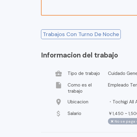
Trabajos Con Turno De Noche
Informacion del trabajo
business_center
Tipo de trabajo
Cuidado Gene
insert_drive_file
Como es el
Empleado Te
trabajo
location_on
Ubicacion
・Tochigi All A
attach_money
Salario
￥
~
1,450
1,5
❌ No se paga 