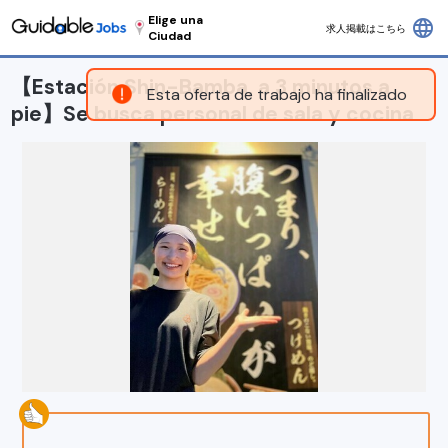
Elige una
language
求人掲載はこちら
Ciudad
【Estación Shin-Bamba, a 3 minutos a
Esta oferta de trabajo ha finalizado
pie】Se busca personal de sala y cocina