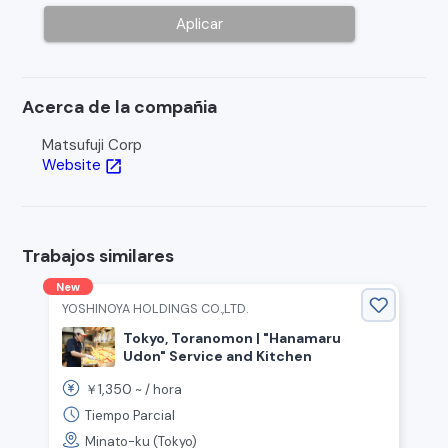
Aplicar
Acerca de la compañia
Matsufuji Corp
Website
open_in_new
Trabajos similares
New
YOSHINOYA HOLDINGS CO.,LTD.
Tokyo, Toranomon | "Hanamaru
Udon" Service and Kitchen
1,350
￥
~ /
hora
Tiempo Parcial
Minato-ku (Tokyo)