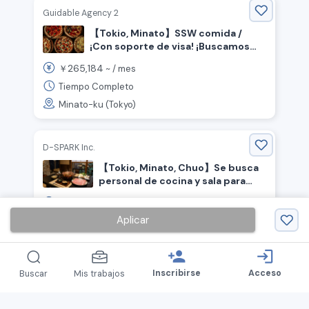
Guidable Agency 2
【Tokio, Minato】SSW comida /
¡Con soporte de visa! ¡Buscamos
chef que trabaje en cocina abierta!
265,184
￥
~ /
mes
Tiempo Completo
Minato-ku (Tokyo)
D-SPARK Inc.
【Tokio, Minato, Chuo】Se busca
personal de cocina y sala para
restaurante de platos de cerdo.
300,000
￥
~ /
mes
Aplicar
Empleado Regular
Minato-ku (Tokyo), Chuo-ku (Tokyo)
person_add
login
Inscribirse
Acceso
Buscar
Mis trabajos