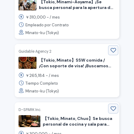
【Tokio, Minami-Aoyama】¡Se
busca personal para la apertura de
una pizzería y café de la marca
310,000
￥
~ /
mes
Honda!
Empleado por Contrato
Minato-ku (Tokyo)
Guidable Agency 2
【Tokio, Minato】SSW comida /
¡Con soporte de visa! ¡Buscamos
chef que trabaje en cocina abierta!
265,184
￥
~ /
mes
Tiempo Completo
Minato-ku (Tokyo)
D-SPARK Inc.
【Tokio, Minato, Chuo】Se busca
personal de cocina y sala para
restaurante de platos de cerdo.
300,000
￥
~ /
mes