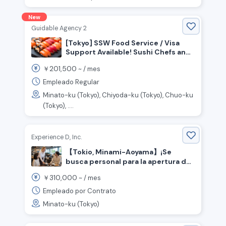
New
Guidable Agency 2
[Tokyo] SSW Food Service / Visa
Support Available! Sushi Chefs and
Front-of-House Staff Wanted!
201,500
￥
~ /
mes
Empleado Regular
Minato-ku (Tokyo), Chiyoda-ku (Tokyo), Chuo-ku
(Tokyo), ....
Experience D, Inc.
【Tokio, Minami-Aoyama】¡Se
busca personal para la apertura de
una pizzería y café de la marca
310,000
￥
~ /
mes
Honda!
Empleado por Contrato
Minato-ku (Tokyo)