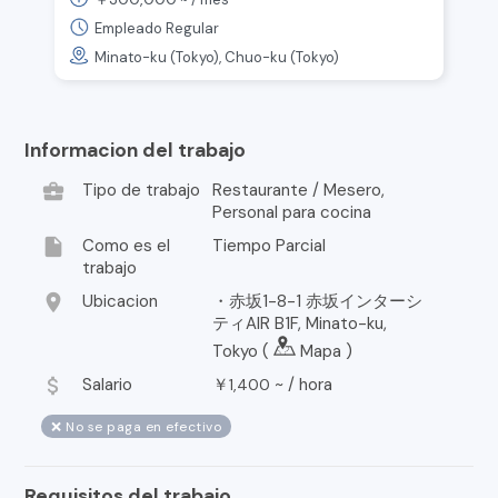
Empleado Regular
Minato-ku (Tokyo), Chuo-ku (Tokyo)
Informacion del trabajo
business_center
Tipo de trabajo
Restaurante / Mesero,
Personal para cocina
insert_drive_file
Como es el
Tiempo Parcial
trabajo
location_on
Ubicacion
・赤坂1-8-1 赤坂インターシ
ティAIR B1F, Minato-ku,
Tokyo (
Mapa
)
attach_money
Salario
￥
~ /
hora
1,400
❌ No se paga en efectivo
Requisitos del trabajo