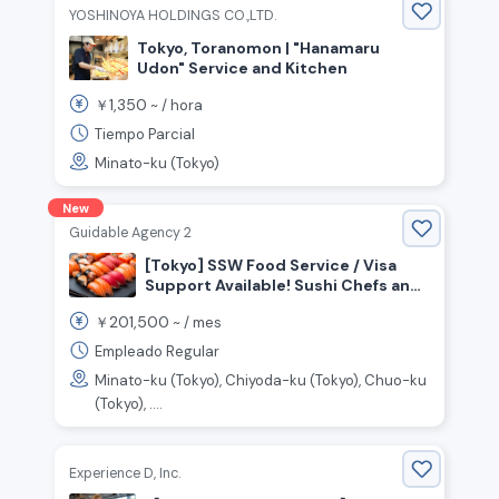
YOSHINOYA HOLDINGS CO.,LTD.
Tokyo, Toranomon | "Hanamaru
Udon" Service and Kitchen
1,350
￥
~ /
hora
Tiempo Parcial
Minato-ku (Tokyo)
New
Guidable Agency 2
[Tokyo] SSW Food Service / Visa
Support Available! Sushi Chefs and
Front-of-House Staff Wanted!
201,500
￥
~ /
mes
Empleado Regular
Minato-ku (Tokyo), Chiyoda-ku (Tokyo), Chuo-ku
(Tokyo), ....
Experience D, Inc.