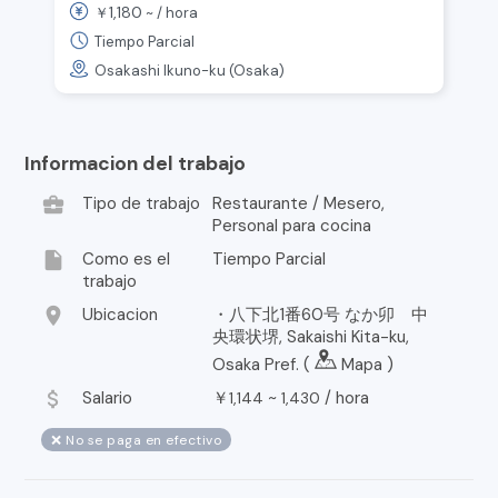
1,180
￥
~ /
hora
Distrito de Ikuno, Estación Minami
Tatsumi》
Tiempo Parcial
Osakashi Ikuno-ku (Osaka)
Informacion del trabajo
business_center
Tipo de trabajo
Restaurante / Mesero,
Personal para cocina
insert_drive_file
Como es el
Tiempo Parcial
trabajo
location_on
Ubicacion
・八下北1番60号 なか卯 中
央環状堺, Sakaishi Kita-ku,
Osaka Pref. (
Mapa
)
attach_money
Salario
￥
~
/
hora
1,144
1,430
❌ No se paga en efectivo