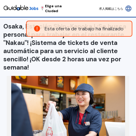
Elige una
language
求人掲載はこちら
Ciudad
Osaka, Estación Shin-Kanoka | ¡Se busca
Esta oferta de trabajo ha finalizado
personal para trabajar en el restaurante
"Nakau"! ¡Sistema de tickets de venta
automática para un servicio al cliente
sencillo! ¡OK desde 2 horas una vez por
semana!