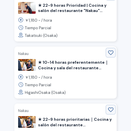
★ 22-9 horas Prioridad | Cocina y
salón del restaurante "Nakau"
《Ciudad de Takatsuki, Prefectura
1,180
￥
~ /
hora
de Osaka, Estación Settsu-Tonda》
Tiempo Parcial
Takatsuki (Osaka)
Nakau
★ 10-14 horas preferentemente｜
Cocina y sala del restaurante
"Nakau" 《 Osaka Prefectura, ciudad
1,180
￥
~ /
hora
de Higashi-Osaka, estación Kawachi
Kosaka 》
Tiempo Parcial
HigashiOsaka (Osaka)
Nakau
★ 22-9 horas prioritarias｜Cocina y
salón del restaurante
"Nakau"《Osaka, Ciudad de Osaka,