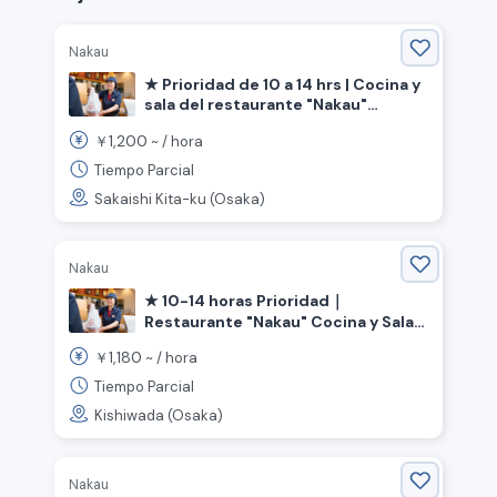
Nakau
★ Prioridad de 10 a 14 hrs | Cocina y
sala del restaurante "Nakau"
《Ciudad de Sakai, Distrito Norte,
1,200
￥
~ /
hora
Prefectura de Osaka, Estación Shin-
Kanaoka》
Tiempo Parcial
Sakaishi Kita-ku (Osaka)
Nakau
★ 10-14 horas Prioridad｜
Restaurante "Nakau" Cocina y Sala
《Kishiwada, Prefectura de Osaka,
1,180
￥
~ /
hora
Estación Kishiwada》
Tiempo Parcial
Kishiwada (Osaka)
Nakau