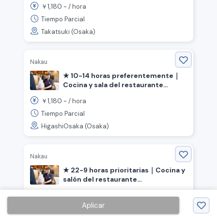
1,180
￥
~ /
hora
de Osaka, Estación Settsu-Tonda》
Tiempo Parcial
Takatsuki (Osaka)
Nakau
★ 10-14 horas preferentemente｜
Cocina y sala del restaurante
"Nakau" 《 Osaka Prefectura, ciudad
1,180
￥
~ /
hora
de Higashi-Osaka, estación Kawachi
Kosaka 》
Tiempo Parcial
HigashiOsaka (Osaka)
Nakau
★ 22-9 horas prioritarias｜Cocina y
salón del restaurante
"Nakau"《Osaka, Ciudad de Osaka,
1,180
￥
~ /
hora
Distrito de Ikuno, Estación Minami
Aplicar
Tatsumi》
Tiempo Parcial