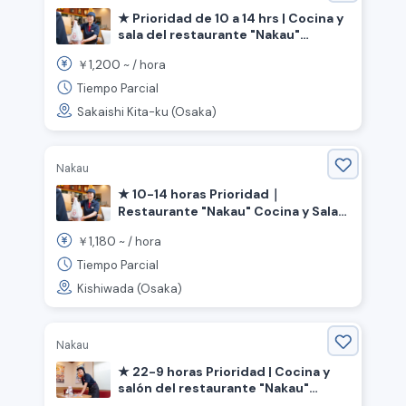
★ Prioridad de 10 a 14 hrs | Cocina y
sala del restaurante "Nakau"
《Ciudad de Sakai, Distrito Norte,
1,200
￥
~ /
hora
Prefectura de Osaka, Estación Shin-
Kanaoka》
Tiempo Parcial
Sakaishi Kita-ku (Osaka)
Nakau
★ 10-14 horas Prioridad｜
Restaurante "Nakau" Cocina y Sala
《Kishiwada, Prefectura de Osaka,
1,180
￥
~ /
hora
Estación Kishiwada》
Tiempo Parcial
Kishiwada (Osaka)
Nakau
★ 22-9 horas Prioridad | Cocina y
salón del restaurante "Nakau"
《Ciudad de Takatsuki, Prefectura