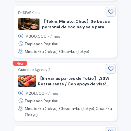
D-SPARK Inc.
【Tokio, Minato, Chuo】Se busca
personal de cocina y sala para
restaurante de platos de cerdo.
300,000
￥
~ /
mes
Empleado Regular
Minato-ku (Tokyo), Chuo-ku (Tokyo)
New
Guidable Agency 2
【En varias partes de Tokio】 ¡SSW
Restaurante / Con apoyo de visa!
¡Se buscan chefs de sushi y
201,500
￥
~ /
mes
personal de salón!
Empleado Regular
Minato-ku (Tokyo), Chiyoda-ku (Tokyo), Chuo-ku
(Tokyo), ....