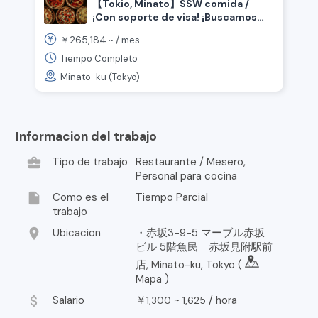
【Tokio, Minato】SSW comida /
¡Con soporte de visa! ¡Buscamos
chef que trabaje en cocina abierta!
265,184
￥
~ /
mes
Tiempo Completo
Minato-ku (Tokyo)
Informacion del trabajo
business_center
Tipo de trabajo
Restaurante / Mesero,
Personal para cocina
insert_drive_file
Como es el
Tiempo Parcial
trabajo
location_on
Ubicacion
・赤坂3-9-5 マーブル赤坂
ビル 5階魚民 赤坂見附駅前
店, Minato-ku, Tokyo (
Mapa
)
attach_money
Salario
￥
~
/
hora
1,300
1,625