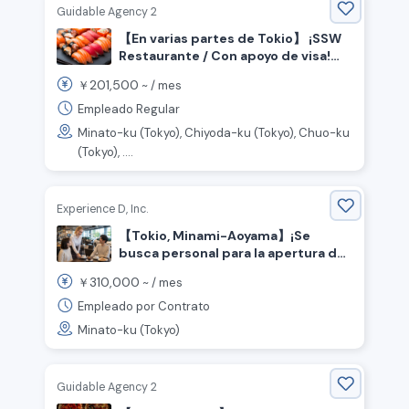
Guidable Agency 2
【En varias partes de Tokio】 ¡SSW
Restaurante / Con apoyo de visa!
¡Se buscan chefs de sushi y
201,500
￥
~ /
mes
personal de salón!
Empleado Regular
Minato-ku (Tokyo), Chiyoda-ku (Tokyo), Chuo-ku
(Tokyo), ....
Experience D, Inc.
【Tokio, Minami-Aoyama】¡Se
busca personal para la apertura de
una pizzería y café de la marca
310,000
￥
~ /
mes
Honda!
Empleado por Contrato
Minato-ku (Tokyo)
Guidable Agency 2