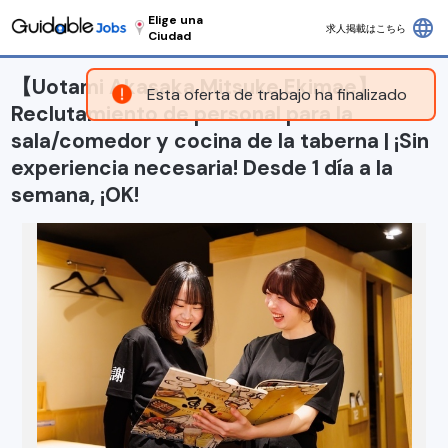
Elige una
language
求人掲載はこちら
Ciudad
【Uotami Akasaka Mitsuke Ekimae】
Esta oferta de trabajo ha finalizado
Reclutamiento de personal para la
sala/comedor y cocina de la taberna | ¡Sin
experiencia necesaria! Desde 1 día a la
semana, ¡OK!