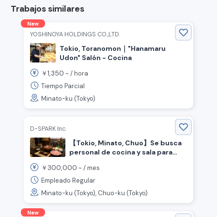
Trabajos similares
New
YOSHINOYA HOLDINGS CO.,LTD.
Tokio, Toranomon｜"Hanamaru
Udon" Salón - Cocina
1,350
￥
~ /
hora
Tiempo Parcial
Minato-ku (Tokyo)
D-SPARK Inc.
【Tokio, Minato, Chuo】Se busca
personal de cocina y sala para
restaurante de platos de cerdo.
300,000
￥
~ /
mes
Empleado Regular
Minato-ku (Tokyo), Chuo-ku (Tokyo)
New