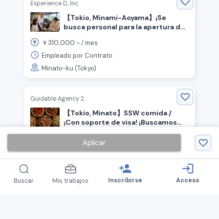
Experience D, Inc.
【Tokio, Minami-Aoyama】¡Se
busca personal para la apertura de
una pizzería y café de la marca
310,000
￥
~ /
mes
Honda!
Empleado por Contrato
Minato-ku (Tokyo)
Guidable Agency 2
【Tokio, Minato】SSW comida /
¡Con soporte de visa! ¡Buscamos
chef que trabaje en cocina abierta!
265,184
￥
~ /
mes
Aplicar
Tiempo Completo
Minato-ku (Tokyo)
person_add
login
Inscribirse
Acceso
Buscar
Mis trabajos