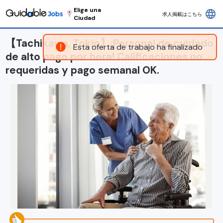
Elige una
language
求人掲載はこちら
Ciudad
【Tachikawa, Tokio】¡Personal de cuidado
Esta oferta de trabajo ha finalizado
de alto pago por hora! Calificaciones no
requeridas y pago semanal OK.