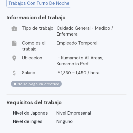
Trabajos Con Turno De Noche
Informacion del trabajo
business_center
Tipo de trabajo
Cuidado General・Medico /
Enfermera
insert_drive_file
Como es el
Empleado Temporal
trabajo
location_on
Ubicacion
・Kumamoto All Areas,
Kumamoto Pref.
attach_money
Salario
￥
~
/
hora
1,330
1,450
❌ No se paga en efectivo
Requisitos del trabajo
Nivel de Japones
Nivel Empresarial
Nivel de ingles
Ninguno