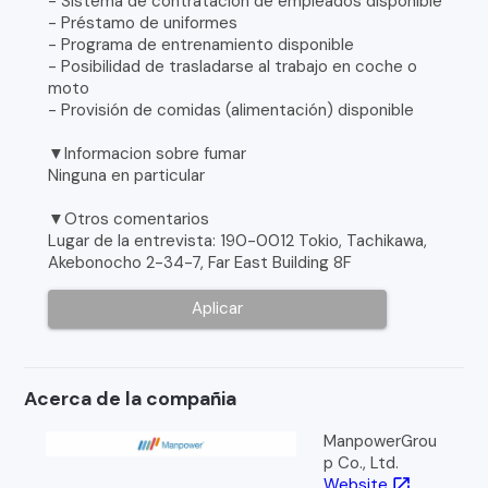
- Sistema de contratación de empleados disponible
- Préstamo de uniformes
- Programa de entrenamiento disponible
- Posibilidad de trasladarse al trabajo en coche o
moto
- Provisión de comidas (alimentación) disponible
▼Informacion sobre fumar
Ninguna en particular
▼Otros comentarios
Lugar de la entrevista: 190-0012 Tokio, Tachikawa,
Akebonocho 2-34-7, Far East Building 8F
Aplicar
Acerca de la compañia
ManpowerGrou
p Co., Ltd.
Website
open_in_new