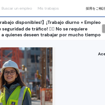
Buscar un empleo
Mis trabajos
採用をご検
rabajo disponibles!】¡Trabajo diurno × Empleo
seguridad de tráfico! 👷‍♂️ No se requiere
da a quienes deseen trabajar por mucho tiempo
Ace