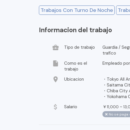
Trabajos Con Turno De Noche
Trab
Informacion del trabajo
business_center
Tipo de trabajo
Guardia / Seg
trafico
insert_drive_file
Como es el
Empleado por
trabajo
location_on
Ubicacion
・Tokyo All Ar
・Saitama City
・Chiba City A
・Yokohama Cit
attach_money
Salario
￥
~
11,000
13,
❌ No se paga 