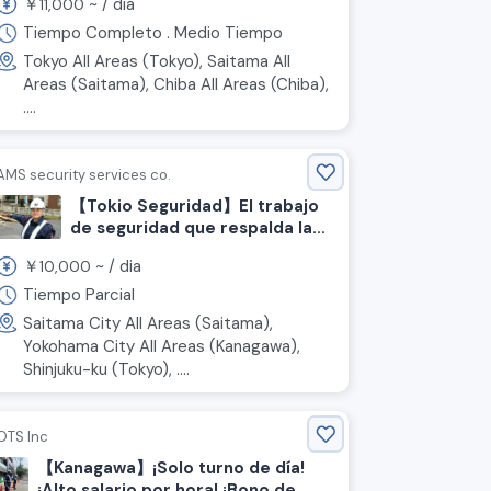
￥
~ /
dia
11,000
yenes! ¡Trabajo de seguridad!
Tiempo Completo . Medio Tiempo
Tokyo All Areas (Tokyo), Saitama All
Areas (Saitama), Chiba All Areas (Chiba),
....
AMS security services co.
【Tokio Seguridad】El trabajo
de seguridad que respalda la
seguridad de la región
￥
~ /
dia
10,000
Tiempo Parcial
Saitama City All Areas (Saitama),
Yokohama City All Areas (Kanagawa),
Shinjuku-ku (Tokyo), ....
OTS Inc
【Kanagawa】¡Solo turno de día!
¡Alto salario por hora! ¡Bono de