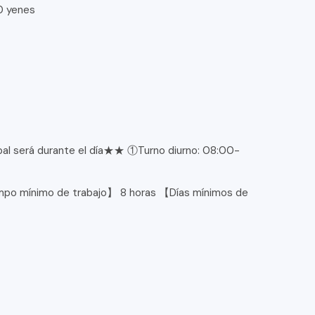
00 yenes
pal será durante el día★★ ①Turno diurno: 08:00-
0
o mínimo de trabajo】 8 horas 【Días mínimos de