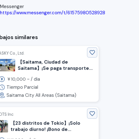
Messenger
https://www.messenger.com/t/61575980528928
bajos similares
ASKY Co., Ltd.
【Saitama, Ciudad de
Saitama】¡Se paga transporte!
¡Pago diario OK! Se buscan
￥
~ /
dia
10,000
empleados para guía de tráfico
y seguridad.
Tiempo Parcial
Saitama City All Areas (Saitama)
OTS Inc
【23 distritos de Tokio】¡Solo
trabajo diurno! ¡Bono de
bienvenida de hasta 200,000