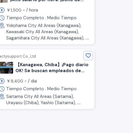
inicio de hasta 200,000 yenes!
￥
~ /
hora
1,500
¡Trabajo de seguridad!
Tiempo Completo . Medio Tiempo
Yokohama City All Areas (Kanagawa),
Kawasaki City All Areas (Kanagawa),
Sagamihara City All Areas (Kanagawa), ....
actysupport Co., Ltd
【Kanagawa, Chiba】¡Pago diario
OK! Se buscan empleados de
seguridad.
￥
~ /
dia
9,400
Tiempo Completo . Medio Tiempo
Saitama City All Areas (Saitama),
Urayasu (Chiba), Yashio (Saitama), ....