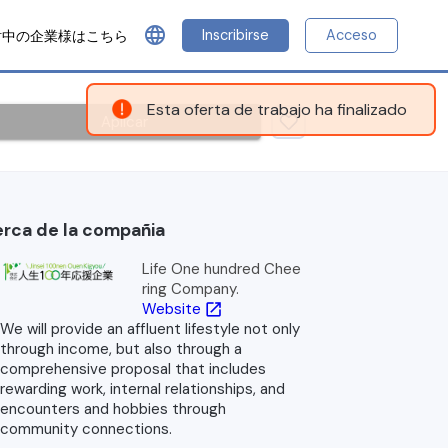
language
Inscribirse
Acceso
討中の企業様はこちら
Esta oferta de trabajo ha finalizado
Aplicar
rca de la compañia
Life One hundred Chee
ring Company.
Website
open_in_new
We will provide an affluent lifestyle not only
through income, but also through a
comprehensive proposal that includes
rewarding work, internal relationships, and
encounters and hobbies through
community connections.