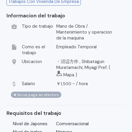
Trabajos Con Vivienda De Empresa
Informacion del trabajo
business_center
Tipo de trabajo
Mano de Obra /
Mantenimiento y operacion
de la maquina
insert_drive_file
Como es el
Empleado Temporal
trabajo
location_on
Ubicacion
・沼辺方作 , Shibatagun
Muratamachi, Miyagi Pref. (
Mapa
)
attach_money
Salario
￥
~ /
hora
1,500
❌ No se paga en efectivo
Requisitos del trabajo
Nivel de Japones
Comversacional