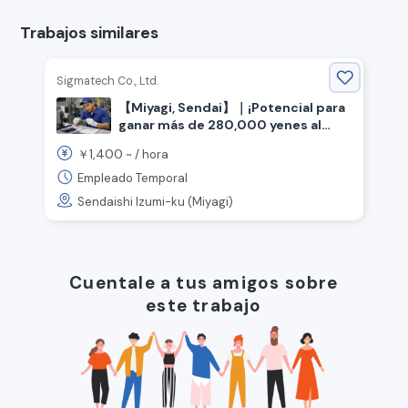
Trabajos similares
Sigmatech Co., Ltd.
【Miyagi, Sendai】｜¡Potencial para
ganar más de 280,000 yenes al
mes!｜¡No se necesita experiencia!
1,400
￥
~ /
hora
｜Trabajo ligero con piezas de
semiconductores ⚙️
Empleado Temporal
Sendaishi Izumi-ku (Miyagi)
Cuentale a tus amigos sobre
este trabajo