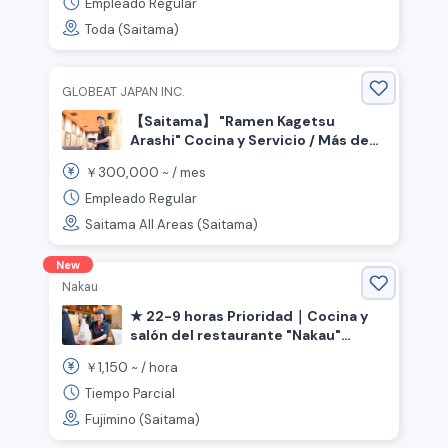
Empleado Regular
Toda (Saitama)
GLOBEAT JAPAN INC.
【Saitama】 "Ramen Kagetsu
Arashi" Cocina y Servicio / Más de
300,000 yenes al mes para
300,000
￥
~ /
mes
personas con experiencia, dos
bonificaciones anuales, aumento
Empleado Regular
de sueldo (Empleado Permanente)
Saitama All Areas (Saitama)
New
Nakau
★ 22-9 horas Prioridad｜Cocina y
salón del restaurante "Nakau"
《Saitama, Ciudad de Fujimino,
1,150
￥
~ /
hora
Estación Kamifukuoka》
Tiempo Parcial
Fujimino (Saitama)