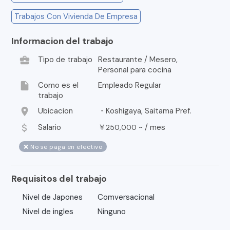
Trabajos Con Vivienda De Empresa
Informacion del trabajo
business_center
Tipo de trabajo
Restaurante / Mesero,
Personal para cocina
insert_drive_file
Como es el
Empleado Regular
trabajo
location_on
Ubicacion
・Koshigaya, Saitama Pref.
attach_money
Salario
￥
~ /
mes
250,000
❌ No se paga en efectivo
Requisitos del trabajo
Nivel de Japones
Comversacional
Nivel de ingles
Ninguno