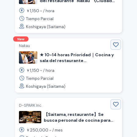
del restaurante "Nakau"《Ciudad
de Koshigaya, Prefectura de
1,150
￥
~ /
hora
Saitama, Estación Sengendai》
Tiempo Parcial
Koshigaya (Saitama)
New
Nakau
★ 10-14 horas Prioridad｜Cocina y
sala del restaurante
"Nakau"《Ciudad de Koshigaya,
1,150
￥
~ /
hora
Prefectura de Saitama, Estación
Shin-Koshigaya》
Tiempo Parcial
Koshigaya (Saitama)
D-SPARK Inc.
【Saitama, restaurante】Se
busca personal de cocina para
restaurante chino de lujo.
250,000
￥
~ /
mes