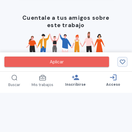
Cuentale a tus amigos sobre
este trabajo
Aplicar
person_add
login
Inscribirse
Acceso
Buscar
Mis trabajos