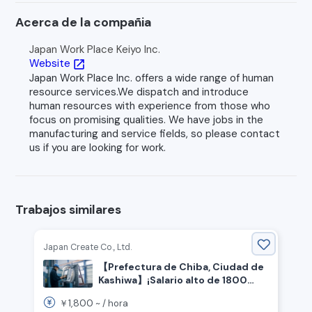
Acerca de la compañia
Japan Work Place Keiyo Inc.
Website
open_in_new
Japan Work Place Inc. offers a wide range of human
resource services.We dispatch and introduce
human resources with experience from those who
focus on promising qualities. We have jobs in the
manufacturing and service fields, so please contact
us if you are looking for work.
Trabajos similares
Japan Create Co., Ltd.
【Prefectura de Chiba, Ciudad de
Kashiwa】¡Salario alto de 1800
yenes por hora! Se buscan
1,800
￥
~ /
hora
trabajadores de producción, no