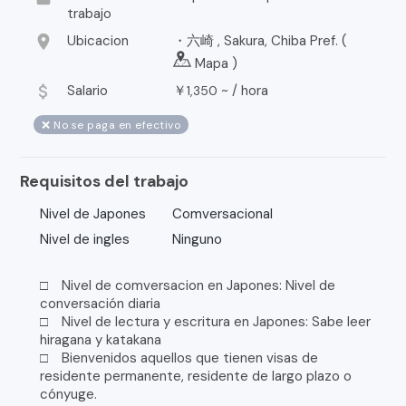
trabajo
location_on
Ubicacion
・六崎 , Sakura, Chiba Pref. (
Mapa
)
attach_money
Salario
￥
~ /
hora
1,350
❌ No se paga en efectivo
Requisitos del trabajo
Nivel de Japones
Comversacional
Nivel de ingles
Ninguno
□ Nivel de comversacion en Japones: Nivel de
conversación diaria
□ Nivel de lectura y escritura en Japones: Sabe leer
hiragana y katakana
□ Bienvenidos aquellos que tienen visas de
residente permanente, residente de largo plazo o
cónyuge.