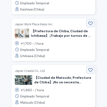
se requiere experiencia.
Empleado Temporal
Kashiwa (Chiba)
Japan Work Place Keiyo Inc.
【Prefectura de Chiba, Ciudad de
Ichikawa】 ¡Trabajo por turnos de 3
cambios! ¡17,00 yenes por hora! ¡Sin
1,700
￥
~ /
hora
experiencia necesaria! Inspección
de botellas de cosméticos, trabajo
Empleado Temporal
de operador de máquina.
Ichikawa (Chiba)
Japan Create Co., Ltd.
【Ciudad de Matsudo, Prefectura
de Chiba】¡No se necesita
experiencia! ¡Muchos días de
1,460
￥
~ /
hora
descanso! Trabajo de
mantenimiento de maquinaria◎
Empleado Temporal
Matsudo (Chiba)