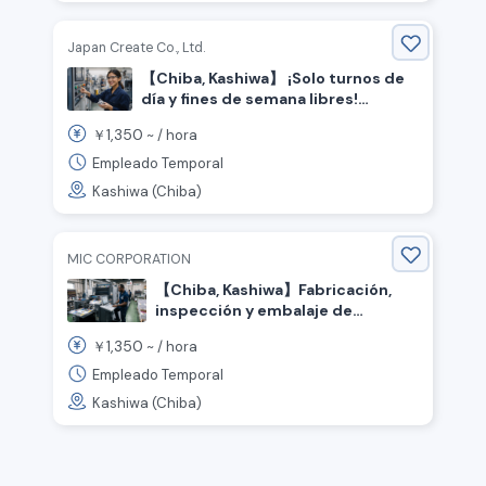
Japan Create Co., Ltd.
【Chiba, Kashiwa】 ¡Solo turnos de
día y fines de semana libres!
Trabajo en fábrica sin experiencia
1,350
￥
~ /
hora
necesaria / ¡Con dormitorio
disponible!
Empleado Temporal
Kashiwa (Chiba)
MIC CORPORATION
【Chiba, Kashiwa】Fabricación,
inspección y embalaje de
impresos
1,350
￥
~ /
hora
Empleado Temporal
Kashiwa (Chiba)