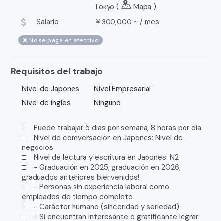
Tokyo (
Mapa
)
attach_money
Salario
￥
~ /
mes
300,000
❌ No se paga en efectivo
Requisitos del trabajo
Nivel de Japones
Nivel Empresarial
Nivel de ingles
Ninguno
□ Puede trabajar 5 dias por semana, 8 horas por dia
□ Nivel de comversacion en Japones: Nivel de
negocios
□ Nivel de lectura y escritura en Japones: N2
□ - Graduación en 2025, graduación en 2026,
graduados anteriores bienvenidos!
□ - Personas sin experiencia laboral como
empleados de tiempo completo
□ - Carácter humano (sinceridad y seriedad)
□ - Si encuentran interesante o gratificante lograr