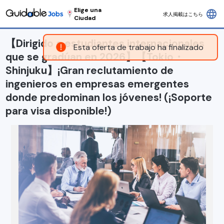
Elige una
language
求人掲載はこちら
Ciudad
【Dirigido a estudiantes internacionales
Esta oferta de trabajo ha finalizado
que se gradúan en 2026】【Tokio・
Shinjuku】¡Gran reclutamiento de
ingenieros en empresas emergentes
donde predominan los jóvenes! (¡Soporte
para visa disponible!)