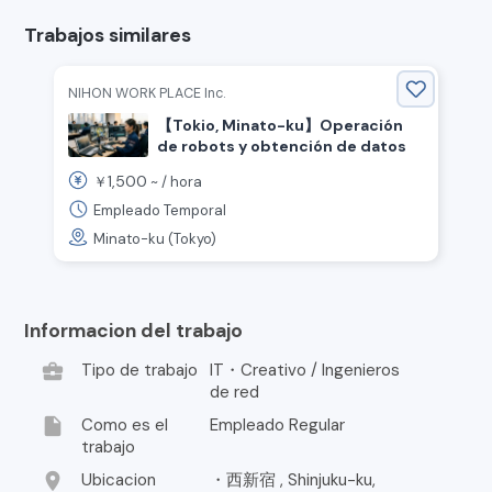
Trabajos similares
NIHON WORK PLACE Inc.
【Tokio, Minato-ku】Operación
de robots y obtención de datos
1,500
￥
~ /
hora
Empleado Temporal
Minato-ku (Tokyo)
Informacion del trabajo
business_center
Tipo de trabajo
IT・Creativo / Ingenieros
de red
insert_drive_file
Como es el
Empleado Regular
trabajo
location_on
Ubicacion
・西新宿 , Shinjuku-ku,