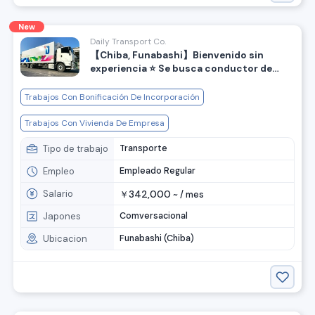
New
Daily Transport Co.
【Chiba, Funabashi】Bienvenido sin
experiencia ⭐️ Se busca conductor de
reparto para tienda de conveniencia con
altos ingresos
Trabajos Con Bonificación De Incorporación
Trabajos Con Vivienda De Empresa
Tipo de trabajo
Transporte
Empleo
Empleado Regular
Salario
342,000
￥
~ /
mes
Japones
Comversacional
Ubicacion
Funabashi (Chiba)