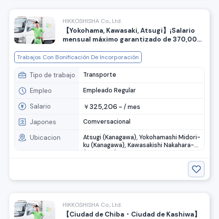
HIKKOSHISHA Co., Ltd.
【Yokohama, Kawasaki, Atsugi】¡Salario
mensual máximo garantizado de 370,000
yenes! ¡Bono de ingreso! Reclutamiento
de personal de apoyo para mudanzas.
Trabajos Con Bonificación De Incorporación
Tipo de trabajo
Transporte
Empleo
Empleado Regular
Salario
325,206
￥
~ /
mes
Japones
Comversacional
Ubicacion
Atsugi (Kanagawa), Yokohamashi Midori-
ku (Kanagawa), Kawasakishi Nakahara-ku
(Kanagawa)
HIKKOSHISHA Co., Ltd.
【Ciudad de Chiba・Ciudad de Kashiwa】