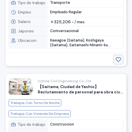
apoyo para mudanzas.
Tipo de trabajo
Transporte
Empleo
Empleado Regular
Salario
325,206
￥
~ /
mes
Japones
Comversacional
Ubicacion
Kawagoe (Saitama), Koshigaya
(Saitama), Saitamashi Minami-ku
(Saitama)
Uchida Civil Engineering Co., Ltd.
【Saitama, Ciudad de Yashio】
Reclutamiento de personal para obra civil,
salario diario de 14,500 yenes o más◎
Trabajos Con Turno De Noche
Trabajos Con Vivienda De Empresa
Tipo de trabajo
Construccion