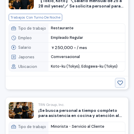
【Tokio, Koto】＼Salario mensual de 25 a
28 mil yenes!／ Se solicita personal para
cocina y atención al cliente en izakaya.
Trabajos Con Turno De Noche
Tipo de trabajo
Restaurante
Empleo
Empleado Regular
Salario
250,000
￥
~ /
mes
Japones
Comversacional
Ubicacion
Koto-ku (Tokyo), Edogawa-ku (Tokyo)
TRN Group, Inc.
¡Se busca personal a tiempo completo
para asistencia en cocina y atención al
cliente en Tokio, Kanagawa, Saitama y
Chiba!
Tipo de trabajo
Minorista・Servicio al Cliente