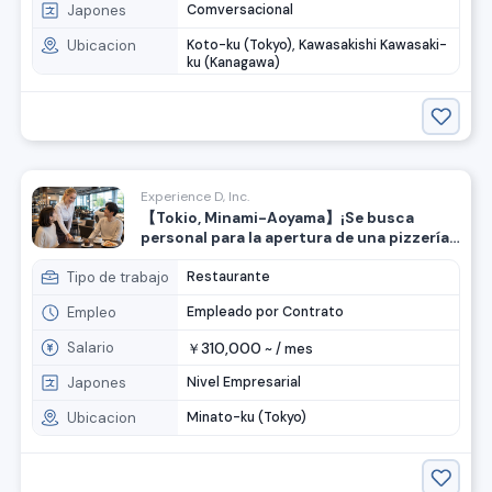
Japones
Comversacional
Ubicacion
Koto-ku (Tokyo), Kawasakishi Kawasaki-
ku (Kanagawa)
Experience D, Inc.
【Tokio, Minami-Aoyama】¡Se busca
personal para la apertura de una pizzería
y café de la marca Honda!
Tipo de trabajo
Restaurante
Empleo
Empleado por Contrato
Salario
310,000
￥
~ /
mes
Japones
Nivel Empresarial
Ubicacion
Minato-ku (Tokyo)