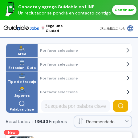
Conecta y agrega Guidable en LINE
Continuar
Un reclutador se pondrá en contacto contigo
Elige una
language
求人掲載はこちら
Ciudad
Por favor seleccione
Area
Por favor seleccione
Estacion . Ruta
Por favor seleccione
Tipo de trabajo
Por favor seleccione
Japones
Palabra clave
Resultados：
13643
Empleos
New