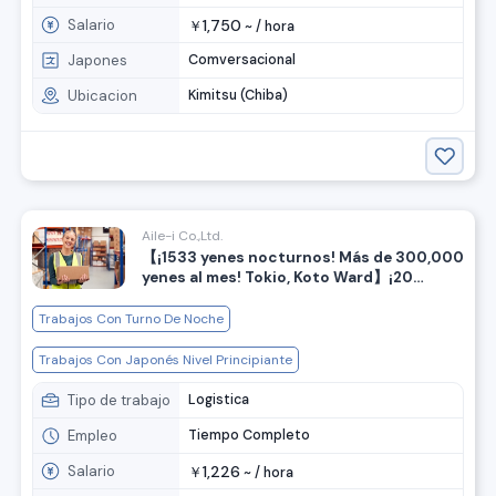
Salario
1,750
￥
~ /
hora
Japones
Comversacional
Ubicacion
Kimitsu (Chiba)
Aile-i Co.,Ltd.
【¡1533 yenes nocturnos! Más de 300,000
yenes al mes! Tokio, Koto Ward】¡20
posiciones con alto salario por hora!
Turnos de mañana, tarde y noche
Trabajos Con Turno De Noche
disponibles, personal de almacén para
trabajos ligeros, también hay en Kawasaki.
Trabajos Con Japonés Nivel Principiante
Tipo de trabajo
Logistica
Empleo
Tiempo Completo
Salario
1,226
￥
~ /
hora