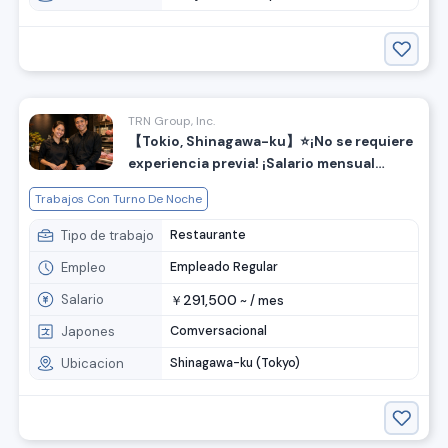
TRN Group, Inc.
【Tokio, Shinagawa-ku】⭐️¡No se requiere
experiencia previa! ¡Salario mensual
desde 29,000 yenes!⭐️Se busca cocinero
Trabajos Con Turno De Noche
para restaurante especializado en carne
Wagyu.
Tipo de trabajo
Restaurante
Empleo
Empleado Regular
Salario
291,500
￥
~ /
mes
Japones
Comversacional
Ubicacion
Shinagawa-ku (Tokyo)