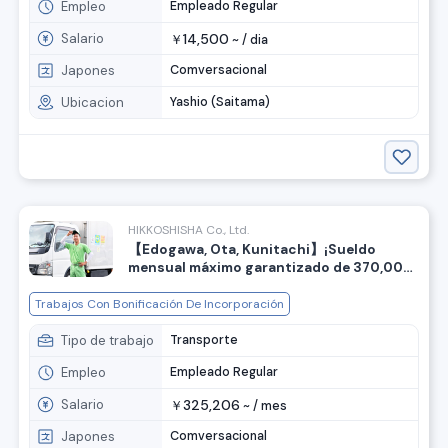
Empleo
Empleado Regular
Salario
14,500
￥
~ /
dia
Japones
Comversacional
Ubicacion
Yashio (Saitama)
HIKKOSHISHA Co., Ltd.
【Edogawa, Ota, Kunitachi】¡Sueldo
mensual máximo garantizado de 370,000
yenes! ¡Bonificación por ingreso! Se
busca personal de apoyo para mudanzas.
Trabajos Con Bonificación De Incorporación
Tipo de trabajo
Transporte
Empleo
Empleado Regular
Salario
325,206
￥
~ /
mes
Japones
Comversacional