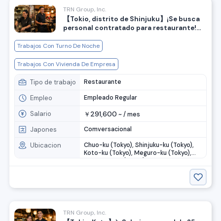
TRN Group, Inc.
【Tokio, distrito de Shinjuku】¡Se busca
personal contratado para restaurante!
Incluye turnos nocturnos◎
Trabajos Con Turno De Noche
Trabajos Con Vivienda De Empresa
Tipo de trabajo
Restaurante
Empleo
Empleado Regular
Salario
291,600
￥
~ /
mes
Japones
Comversacional
Ubicacion
Chuo-ku (Tokyo), Shinjuku-ku (Tokyo),
Koto-ku (Tokyo), Meguro-ku (Tokyo),
Setagaya-ku (Tokyo), ....
TRN Group, Inc.