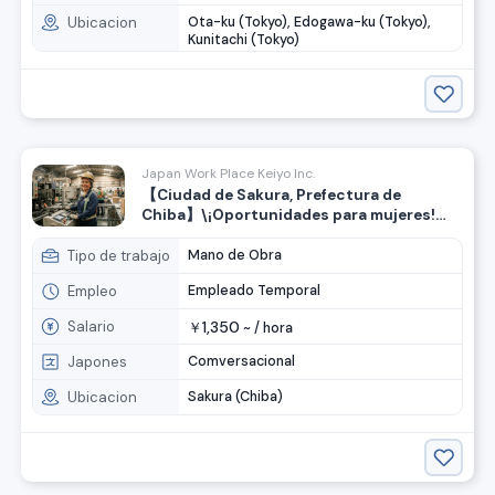
Ubicacion
Ota-ku (Tokyo), Edogawa-ku (Tokyo),
Kunitachi (Tokyo)
Japan Work Place Keiyo Inc.
【Ciudad de Sakura, Prefectura de
Chiba】\¡Oportunidades para mujeres!
Operador de máquinas para la fabricación
de productos de goma
Tipo de trabajo
Mano de Obra
Empleo
Empleado Temporal
Salario
1,350
￥
~ /
hora
Japones
Comversacional
Ubicacion
Sakura (Chiba)