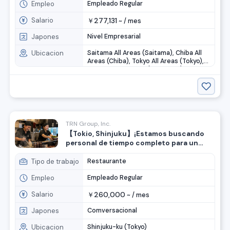
Empleo
Empleado Regular
Salario
277,131
￥
~ /
mes
Japones
Nivel Empresarial
Ubicacion
Saitama All Areas (Saitama), Chiba All
Areas (Chiba), Tokyo All Areas (Tokyo),
Kanagawa All Areas (Kanagawa)
TRN Group, Inc.
【Tokio, Shinjuku】¡Estamos buscando
personal de tiempo completo para un
restaurante de ramen! Incluso si no
tienes experiencia, está bien.
Tipo de trabajo
Restaurante
Empleo
Empleado Regular
Salario
260,000
￥
~ /
mes
Japones
Comversacional
Ubicacion
Shinjuku-ku (Tokyo)