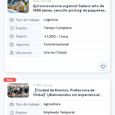
Aile-i Co.,Ltd.
◎¡Convocatoria urgente! Salario alto de
1688 yenes; sencillo picking de paquetes;
a 7 minutos a pie de la estación del Centro
de Distribución Heiwajima; mujeres en
Tipo de trabajo
Logistica
actividad.
Empleo
Tiempo Completo
Salario
1,350
￥
~ /
hora
Japones
Comversacional
Ubicacion
Ota-ku (Tokyo)
New
C-KEL Co.,Ltd.
【Ciudad de Kimitsu, Prefectura de
Chiba】\¡Bienvenidos sin experiencia!
Inspección de huevos y cuidado de pollos
Tipo de trabajo
Agricultura
Empleo
Empleado Temporal