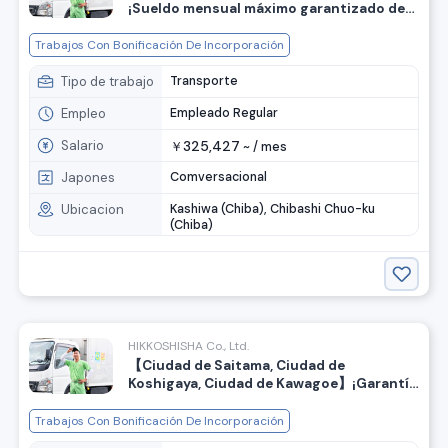
¡Sueldo mensual máximo garantizado de
370,000 yenes! ¡Bonificación de
bienvenida para nuevos empleados! Se
Trabajos Con Bonificación De Incorporación
buscan personal para asistencia de
mudanzas.
Tipo de trabajo
Transporte
Empleo
Empleado Regular
Salario
325,427
￥
~ /
mes
Japones
Comversacional
Ubicacion
Kashiwa (Chiba), Chibashi Chuo-ku
(Chiba)
HIKKOSHISHA Co., Ltd.
【Ciudad de Saitama, Ciudad de
Koshigaya, Ciudad de Kawagoe】¡Garantía
de sueldo máximo de 370,000 yenes al
mes! ¡Bonificación de bienvenida para los
Trabajos Con Bonificación De Incorporación
nuevos empleados! Se busca personal de