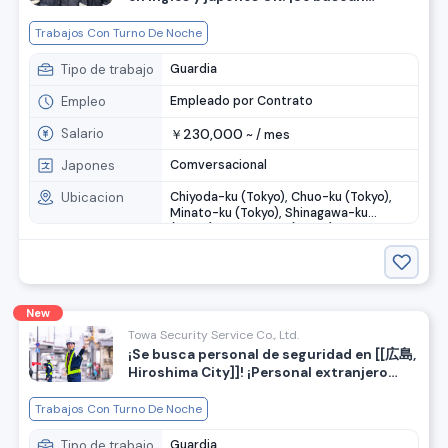
guardias de seguridad!
Trabajos Con Turno De Noche
Tipo de trabajo
Guardia
Empleo
Empleado por Contrato
Salario
230,000
￥
~ /
mes
Japones
Comversacional
Ubicacion
Chiyoda-ku (Tokyo), Chuo-ku (Tokyo),
Minato-ku (Tokyo), Shinagawa-ku
(Tokyo), Shibuya-ku (Tokyo)
New
Towa Security Service Co., Ltd.
¡Se busca personal de seguridad en [[広島,
Hiroshima City]]! ¡Personal extranjero
trabajando activamente! ◆ Bono de
bienvenida de 100,000 yenes
Trabajos Con Turno De Noche
Tipo de trabajo
Guardia