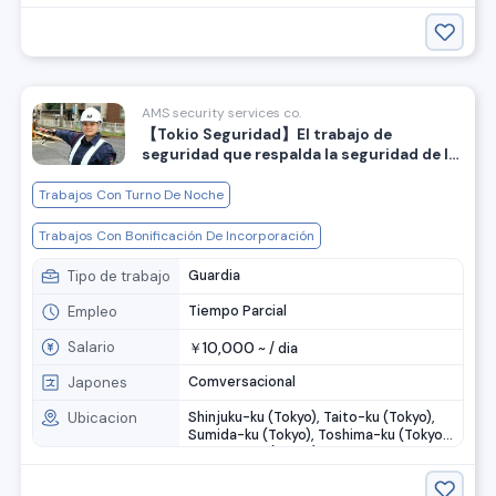
Kanazawa-ku (Kanagawa), Kawasakishi
Kawasaki-ku (Kanagawa), ....
AMS security services co.
【Tokio Seguridad】El trabajo de
seguridad que respalda la seguridad de la
región
Trabajos Con Turno De Noche
Trabajos Con Bonificación De Incorporación
Tipo de trabajo
Guardia
Empleo
Tiempo Parcial
Salario
10,000
￥
~ /
dia
Japones
Comversacional
Ubicacion
Shinjuku-ku (Tokyo), Taito-ku (Tokyo),
Sumida-ku (Tokyo), Toshima-ku (Tokyo),
Arakawa-ku (Tokyo), ....