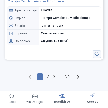
Trabajos Con Japonés Nivel Principiante
Tipo de trabajo
Guardia
Empleo
Tiempo Completo . Medio Tiempo
Salario
11,000
￥
~ /
dia
Japones
Comversacional
Ubicacion
Chiyoda-ku (Tokyo)
chevron_left
1
2
3
…
22
chevron_right
person_add
login
Inscribirse
Acceso
Buscar
Mis trabajos