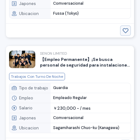
Japones
Comversacional
Ubicacion
Fussa (Tokyo)
SENON LIMITED
【Empleo Permanente】¡Se busca
personal de seguridad para instalaciones
de TI en una empresa extranjera! Mejora
de salario para quienes puedan leer y
Trabajos Con Turno De Noche
escribir en japonés. ⭐️
Tipo de trabajo
Guardia
Empleo
Empleado Regular
Salario
230,000
￥
~ /
mes
Japones
Comversacional
Ubicacion
Sagamiharashi Chuo-ku (Kanagawa)