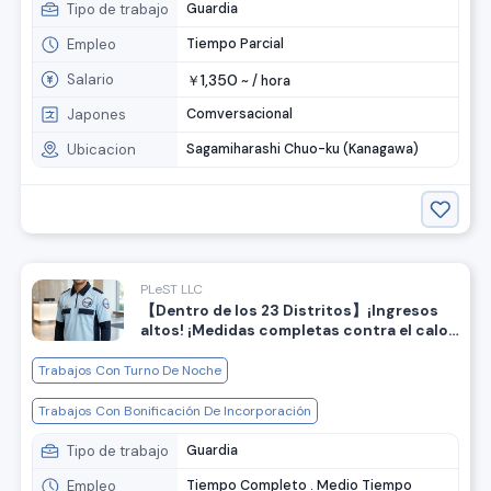
Tipo de trabajo
Guardia
Empleo
Tiempo Parcial
Salario
1,350
￥
~ /
hora
Japones
Comversacional
Ubicacion
Sagamiharashi Chuo-ku (Kanagawa)
PLeST LLC
【Dentro de los 23 Distritos】¡Ingresos
altos! ¡Medidas completas contra el calor!
¡Se busca guardia de seguridad para
dirigir el tráfico!
Trabajos Con Turno De Noche
Trabajos Con Bonificación De Incorporación
Tipo de trabajo
Guardia
Empleo
Tiempo Completo . Medio Tiempo