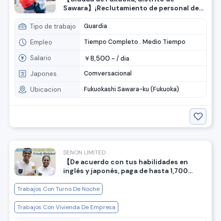
Sawara】¡Reclutamiento de personal de
seguridad para dirigir el tráfico! ¡Bono de
ingreso de 150,000 yenes! ¡No se requiere
Tipo de trabajo
Guardia
experiencia previa!
Empleo
Tiempo Completo . Medio Tiempo
Salario
8,500
￥
~ /
dia
Japones
Comversacional
Ubicacion
Fukuokashi Sawara-ku (Fukuoka)
SENON LIMITED
【De acuerdo con tus habilidades en
inglés y japonés, paga de hasta 1,700
yenes por hora】¡Se busca personal de
seguridad para instalaciones! Se aprecian
Trabajos Con Turno De Noche
trabajadores extranjeros ⭐️
Trabajos Con Vivienda De Empresa