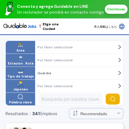
Conecta y agrega Guidable en LINE
Continuar
Un reclutador se pondrá en contacto contigo
Elige una
language
求人掲載はこちら
Ciudad
Por favor seleccione
Area
Por favor seleccione
Estacion . Ruta
Guardia
Tipo de trabajo
Por favor seleccione
Japones
Palabra clave
Resultados：
341
Empleos