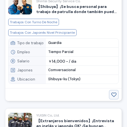
Shintei Security Service Co.
【Shibuya】¡Se busca personal para
trabajo de patrulla donde también puedes
utilizar tu inglés!
Trabajos Con Turno De Noche
Trabajos Con Japonés Nivel Principiante
Tipo de trabajo
Guardia
Empleo
Tiempo Parcial
Salario
14,000
￥
~ /
dia
Japones
Comversacional
Ubicacion
Shibuya-ku (Tokyo)
YUISIN Co., Ltd.
【Extranjeros bienvenidos】¡Entrevista
en inglés y japonés OK! ¡Se buscan