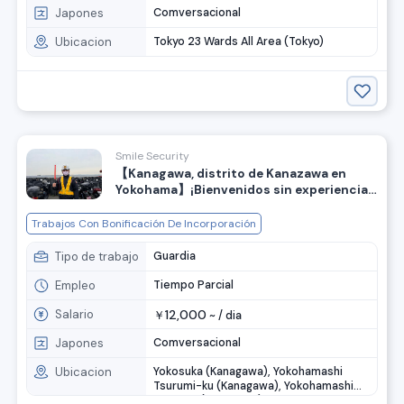
Japones
Comversacional
Ubicacion
Tokyo 23 Wards All Area (Tokyo)
Smile Security
【Kanagawa, distrito de Kanazawa en
Yokohama】¡Bienvenidos sin experiencia!
Se busca personal para control de tráfico
y seguridad
Trabajos Con Bonificación De Incorporación
Tipo de trabajo
Guardia
Empleo
Tiempo Parcial
Salario
12,000
￥
~ /
dia
Japones
Comversacional
Ubicacion
Yokosuka (Kanagawa), Yokohamashi
Tsurumi-ku (Kanagawa), Yokohamashi
Nishi-ku (Kanagawa), Yokohamashi