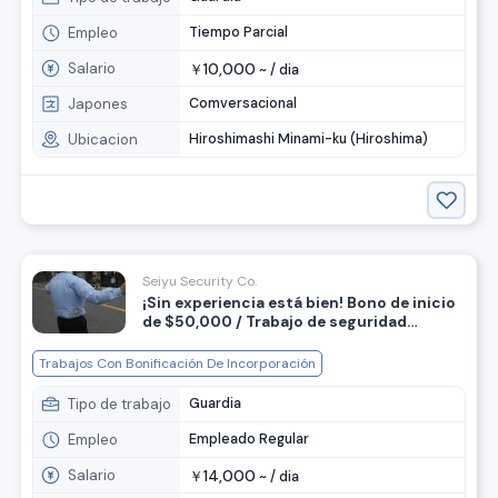
Empleo
Tiempo Parcial
Salario
10,000
￥
~ /
dia
Japones
Comversacional
Ubicacion
Hiroshimashi Minami-ku (Hiroshima)
Seiyu Security Co.
¡Sin experiencia está bien! Bono de inicio
de $50,000 / Trabajo de seguridad
(dirección del tráfico) con alta paga
diaria. Solo días hábiles, pago diario
Trabajos Con Bonificación De Incorporación
disponible, ¡extranjeros muy bienvenidos!
Tipo de trabajo
Guardia
Empleo
Empleado Regular
Salario
14,000
￥
~ /
dia