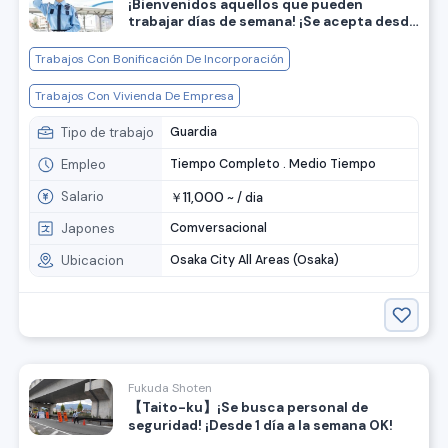
¡Bienvenidos aquellos que pueden
trabajar días de semana! ¡Se acepta desde
1 día a la semana! ¡Estamos buscando
personal de seguridad!
Trabajos Con Bonificación De Incorporación
Trabajos Con Vivienda De Empresa
Tipo de trabajo
Guardia
Empleo
Tiempo Completo . Medio Tiempo
Salario
11,000
￥
~ /
dia
Japones
Comversacional
Ubicacion
Osaka City All Areas (Osaka)
Fukuda Shoten
【Taito-ku】¡Se busca personal de
seguridad! ¡Desde 1 día a la semana OK!