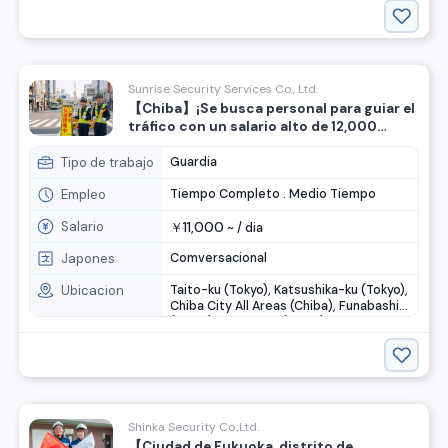
Sunrise Security Services Co., Ltd.
【Chiba】¡Se busca personal para guiar el
tráfico con un salario alto de 12,000
yenes por día!
Tipo de trabajo
Guardia
Empleo
Tiempo Completo . Medio Tiempo
Salario
11,000
￥
~ /
dia
Japones
Comversacional
Ubicacion
Taito-ku (Tokyo), Katsushika-ku (Tokyo),
Chiba City All Areas (Chiba), Funabashi
(Chiba), Narashino (Chiba), ....
Shinka Security Co.,Ltd.
【Ciudad de Fukuoka, distrito de