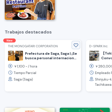
Trabajos destacados
New
THE MONOGATARI CORPORATION
D-SPARK Inc.
【Toki
Prefectura de Saga, Saga | ¡Se
busca personal internacional
Convo
para trabajo parcial! Cocina y
nacio
1,100
280,00
￥
~ /
hora
￥
sala en restaurante de carne
venta
asada.
equip
Tiempo Parcial
Empleado 
resta
Saga (Saga)
Shinjuku-ku
Tachikawa (T