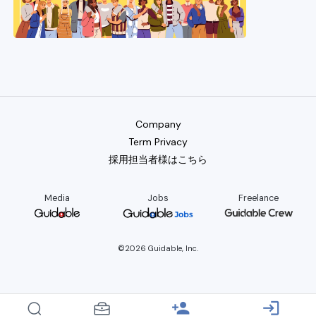
Company
Term Privacy
採用担当者様はこちら
Media
Jobs
Freelance
©2026 Guidable, Inc.
person_add
login