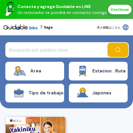
Conecta y agrega Guidable en LINE
Continuar
Un reclutador se pondrá en contacto contigo
language
Saga
求人掲載はこちら
Area
Estacion . Ruta
Tipo de trabajo
Japones