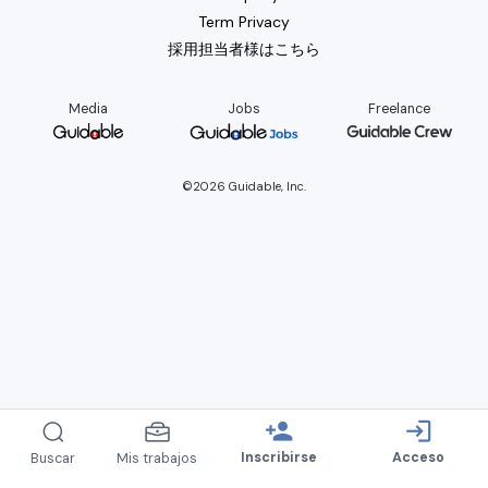
Term Privacy
採用担当者様はこちら
Media
Jobs
Freelance
©2026 Guidable, Inc.
person_add
login
Inscribirse
Acceso
Buscar
Mis trabajos