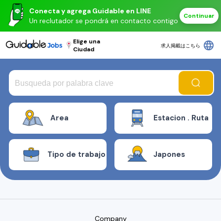
Conecta y agrega Guidable en LINE
Continuar
Un reclutador se pondrá en contacto contigo
Elige una
language
求人掲載はこちら
Ciudad
Area
Estacion . Ruta
Tipo de trabajo
Japones
Company