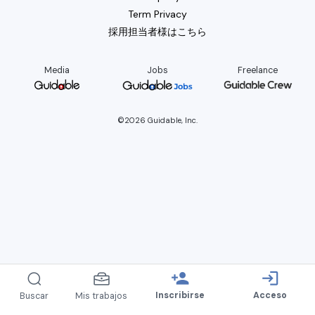
Term Privacy
採用担当者様はこちら
Media
Jobs
Freelance
©2026 Guidable, Inc.
person_add
login
Inscribirse
Acceso
Buscar
Mis trabajos