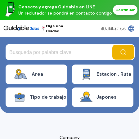
Conecta y agrega Guidable en LINE
Continuar
Un reclutador se pondrá en contacto contigo
Elige una
language
求人掲載はこちら
Ciudad
Area
Estacion . Ruta
Tipo de trabajo
Japones
Company