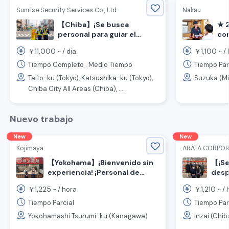
Sunrise Security Services Co., Ltd.
Nakau
【Chiba】¡Se busca
★ 
personal para guiar el
co
tráfico con un salario alto
"Na
11,000
1,100
￥
~ /
dia
￥
~ /
de 12,000 yenes por día!
de 
Ur
Tiempo Completo . Medio Tiempo
Tiempo Par
Taito-ku (Tokyo), Katsushika-ku (Tokyo),
Suzuka (Mi
Chiba City All Areas (Chiba), ....
Nuevo trabajo
New
New
Kojimaya
ARATA CORPOR
【Yokohama】¡Bienvenido sin
【¡Se
experiencia! ¡Personal de
desp
atención al cliente/cocina en
moto
1,225
1,210
￥
~ /
hora
￥
~ /
el área de estacionamiento
está
Daikoku!
pers
Tiempo Parcial
Tiempo Par
senci
Yokohamashi Tsurumi-ku (Kanagawa)
Inzai (Chib