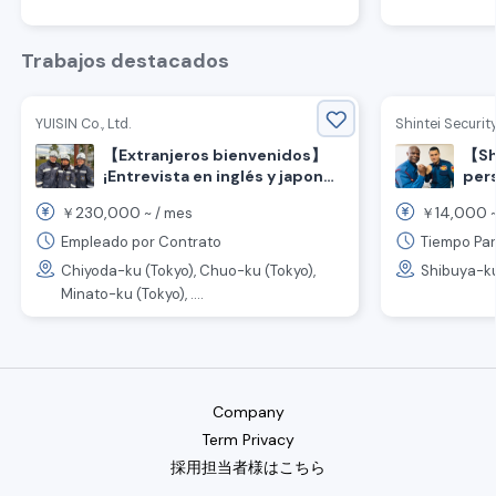
Trabajos destacados
YUISIN Co., Ltd.
Shintei Securit
【Extranjeros bienvenidos】
【Sh
¡Entrevista en inglés y japonés
pers
OK! ¡Se buscan guardias de
pat
230,000
14,000
￥
~ /
mes
￥
~
seguridad!
pued
Empleado por Contrato
Tiempo Par
Chiyoda-ku (Tokyo), Chuo-ku (Tokyo),
Shibuya-ku
Minato-ku (Tokyo), ....
Company
Term Privacy
採用担当者様はこちら