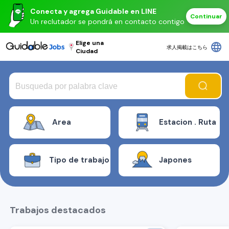
Conecta y agrega Guidable en LINE
Continuar
Un reclutador se pondrá en contacto contigo
Elige una
language
求人掲載はこちら
Ciudad
Area
Estacion . Ruta
Tipo de trabajo
Japones
Trabajos destacados