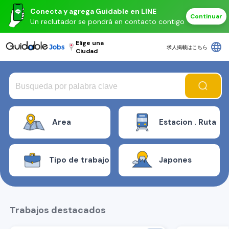
Conecta y agrega Guidable en LINE
Continuar
Un reclutador se pondrá en contacto contigo
Elige una
language
求人掲載はこちら
Ciudad
Area
Estacion . Ruta
Tipo de trabajo
Japones
Trabajos destacados