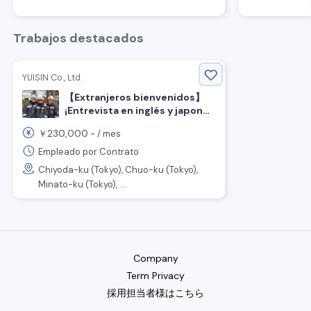
d
Trabajos destacados
YUISIN Co., Ltd.
【Extranjeros bienvenidos】
¡Entrevista en inglés y japonés
OK! ¡Se buscan guardias de
230,000
￥
~ /
mes
seguridad!
Empleado por Contrato
Chiyoda-ku (Tokyo), Chuo-ku (Tokyo),
Minato-ku (Tokyo), ....
Company
Term Privacy
採用担当者様はこちら