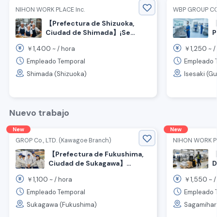
NIHON WORK PLACE Inc.
WBP GROUP CO
【Prefectura de Shizuoka,
【
Ciudad de Shimada】¡Se
P
busca personal para la
s
1,400
1,250
￥
~ /
hora
￥
~ /
fabricación de pan congelado
T
con alta remuneración! 🍞
l
Empleado Temporal
Empleado 
e
Shimada (Shizuoka)
Isesaki (G
Nuevo trabajo
New
New
GROP Co., LTD. (Kawagoe Branch)
NIHON WORK PL
【Prefectura de Fukushima,
【
Ciudad de Sukagawa】
D
¡Bienvenidos sin experiencia!
m
1,100
1,550
￥
~ /
hora
￥
~ 
¡Se ofrece transporte!
y
¡Trabajo en fábrica desde la
e
Empleado Temporal
Empleado 
tarde!
d
Sukagawa (Fukushima)
Sagamihar
p
d