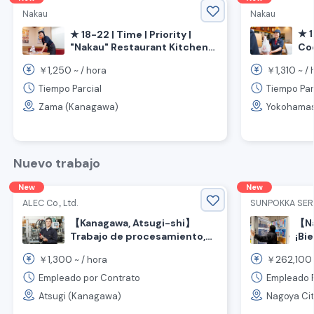
Nakau
Nakau
★ 1
★ 18-22 | Time | Priority |
"Nakau" Restaurant Kitchen
Coc
and Hall 《 Kanagawa
re
1,250
1,310
￥
~ /
hora
￥
~ /
"N
Prefecture, Zama City,
Minamirinkan Station 》
Yok
Tiempo Parcial
Tiempo Par
Es
Zama (Kanagawa)
Yokohamas
Nuevo trabajo
New
New
ALEC Co., Ltd.
SUNPOKKA SERV
【Kanagawa, Atsugi-shi】
【Na
Trabajo de procesamiento,
¡Bi
ensamblaje e inspección de
Se 
1,300
262,100
￥
~ /
hora
￥
equipos de combustible
dis
para automóviles.
máq
Empleado por Contrato
Empleado 
Atsugi (Kanagawa)
Nagoya City