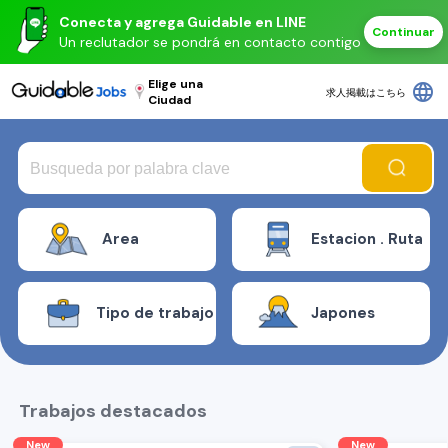
Conecta y agrega Guidable en LINE
Continuar
Un reclutador se pondrá en contacto contigo
Elige una
language
求人掲載はこちら
Ciudad
Area
Estacion . Ruta
Tipo de trabajo
Japones
Trabajos destacados
New
New