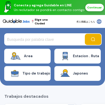
Conecta y agrega Guidable en LINE
Continuar
Un reclutador se pondrá en contacto contigo
Elige una
language
求人掲載はこちら
Ciudad
Area
Estacion . Ruta
Tipo de trabajo
Japones
Trabajos destacados