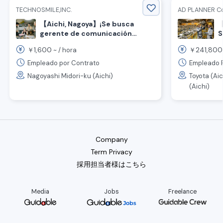
TECHNOSMILE,INC.
AD PLANNER Co.
【Aichi, Nagoya】¡Se busca
【
gerente de comunicación
S
global con un alto salario de
p
1,600
241,800
￥
~ /
hora
￥
1600 yenes por hora!
e
t
Empleado por Contrato
Empleado 
i
Nagoyashi Midori-ku (Aichi)
Toyota (Aic
m
(Aichi)
e
Company
Term Privacy
採用担当者様はこちら
Media
Jobs
Freelance