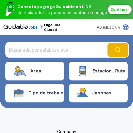
Conecta y agrega Guidable en LINE
Continuar
Un reclutador se pondrá en contacto contigo
Elige una
language
求人掲載はこちら
Ciudad
Area
Estacion . Ruta
Tipo de trabajo
Japones
Company