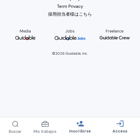
Term Privacy
採用担当者様はこちら
Media
Jobs
Freelance
©2026 Guidable, Inc.
person_add
login
Inscribirse
Acceso
Buscar
Mis trabajos