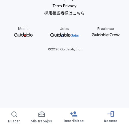
Term Privacy
採用担当者様はこちら
Media
Jobs
Freelance
©2026 Guidable, Inc.
person_add
login
Inscribirse
Acceso
Buscar
Mis trabajos