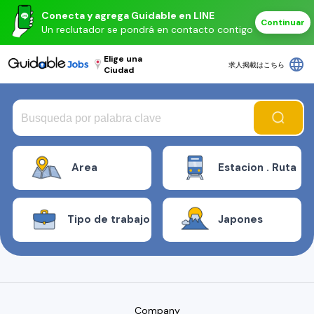
Conecta y agrega Guidable en LINE
Continuar
Un reclutador se pondrá en contacto contigo
Elige una
language
求人掲載はこちら
Ciudad
Area
Estacion . Ruta
Tipo de trabajo
Japones
Company