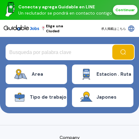
Conecta y agrega Guidable en LINE
Continuar
Un reclutador se pondrá en contacto contigo
Elige una
language
求人掲載はこちら
Ciudad
Area
Estacion . Ruta
Tipo de trabajo
Japones
Company