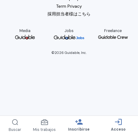
Term Privacy
採用担当者様はこちら
Media
Jobs
Freelance
©2026 Guidable, Inc.
person_add
login
Inscribirse
Acceso
Buscar
Mis trabajos