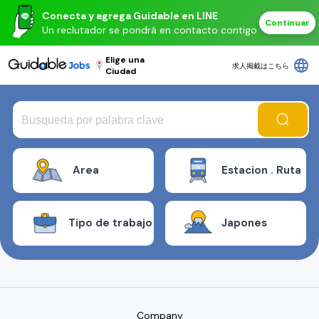
Conecta y agrega Guidable en LINE
Continuar
Un reclutador se pondrá en contacto contigo
Elige una
language
求人掲載はこちら
Ciudad
Area
Estacion . Ruta
Tipo de trabajo
Japones
Company