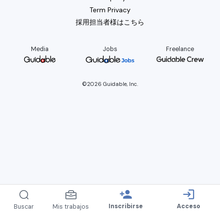
Term Privacy
採用担当者様はこちら
Media
Jobs
Freelance
©2026 Guidable, Inc.
person_add
login
Inscribirse
Acceso
Buscar
Mis trabajos